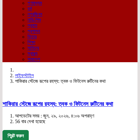
গণমাধ্যম
ধর্ম
নগরজিবন
নারি-শিশু
প্রবাস
প্রশাসন
ফিচার
শিক্ষা
সাহিত্য
স্বাস্থ্য
সারাদেশ
লাইফস্টাইল
শাকিরার স্টেজে রূপের রহস্য: ত্বক ও ফিটনেস রুটিনের কথা
শাকিরার স্টেজে রূপের রহস্য: ত্বক ও ফিটনেস রুটিনের কথা
আপডেটের সময় : জুন, ২৯, ২০২৬, ৪:০৬ অপরাহ্ণ
56 বার দেখা হয়েছে
প্রিন্ট করুন