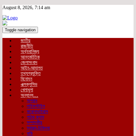
August 8, 2026, 7:14 am
Toggle navigation
জাতীয়
রাজনীতি
অর্থ্যবানিজ্য
আন্তর্জাতিক
জেলাসংবাদ
আইন-আদালত
তথ্যপ্রযুক্তি
বিনোদন
এক্সক্লুসিভ
খেলাধুলা
অন্যান্য…
অপরাধ
লাইফস্টাইল
করোনাভাইরাস
পাঠক কলাম
সম্পাদকীয়
স্বাস্থ্য-চিকিৎসা
কৃষি