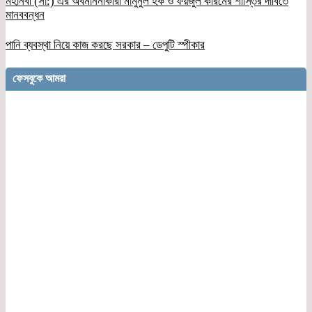
মহানবী (সা:) এর অবমাননাকারী মামুনুল হক ও ফয়জুল করিমের শাস্তির দাবিতে
মানববন্ধন
পানি ব্যবস্থা নিয়ে কাজ করছে সরকার – ডেপুটি স্পীকার
ফেসবুকে আমরা