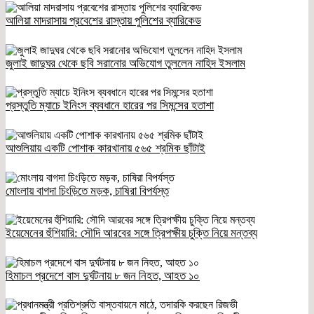
আলিয়া মাদরাসায় প্রবেশের রাস্তায় পুলিশের ব্যারিকেড
জুলাই জাদুঘর থেকে ছবি সরানোর অভিযোগ তুললেন নাহিদ ইসলাম
প্রস্তুতি ম্যাচে ইনিংস ব্যবধানে হারের পর সিমন্সের হতাশা
আশুলিয়ায় একটি পোশাক কারখানায় ৫৬৫ শ্রমিক ছাঁটাই
মোংলায় বাগদা চিংড়িতে মড়ক, চাষিরা বিপর্যস্ত
ইয়েমেনের হুঁশিয়ারি: সৌদি আরবের সঙ্গে ত্রিপক্ষীয় চুক্তি নিয়ে মন্তব্য
হিমাচল প্রদেশে বাস দুর্ঘটনায় ৮ জন নিহত, আহত ১০