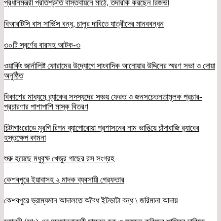
প্রধানমন্ত্রী প্রতিশ্রুতি বাস্তবায়নে মাঠে, তদারকি করছেন রিজভী
বিআরটিসি বাস সার্ভিস বন্ধ, চালুর দাবিতে যাত্রীদের মানববন্ধন
৩০টি স্বর্ণের বারসহ আটক-৩
ওয়ার্কিং জার্নালিষ্ট ফোরামের উদ্যোগে সাংবাদিক আনোয়ার উদ্দিনের স্মরণ সভা ও দোয়া
অনুষ্ঠিত
বিকাশের মাধ্যমে ব্র্যাকের সদস্যদের সঞ্চয় ফেরত ও জনসচেতনতামূলক প্রচার-
প্রচারণার পাশাপাশি মাস্ক বিতরণ
চিটাগাংরোডে মুরগি রিপন ব্যাপোরোয়া প্রশাসনের নাম ভাঙিয়ে চাঁদাবাজি র‌্যাবের
হস্তক্ষেপ কামনা
শুরু হয়েছে মধুবৃক্ষ খেজুর গাছের রস সংগ্রহ
কেশবপুরে ইয়াবাসহ ২ মাদক ব্যবসায়ী গ্রেফতার
কেশবপুরে ভ্রাম্যমান আদালতে অবৈধ ইটভাটা বন্ধ \ জরিমানা আদায়