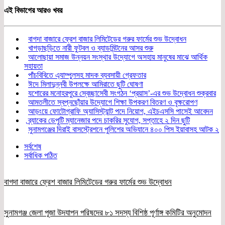
Share
এই বিভাগের আরও খবর
বাগদা বাজারে ফ্রেশ বাজার লিমিটেডের গরুর ফার্মের শুভ উদ্বোধন
খাগড়াছড়িতে নারী ফুটবল ও ব্যাডমিন্টনের আসর শুরু
আলোছায়া সমাজ উন্নয়ন সংস্থার উদ্যোগে অসহায় মানুষের মাঝে আর্থিক
সহায়তা
পাঁচবিবিতে এ্যাম্পুলসহ মাদক ব্যবসায়ী গ্রেফতার
ঈদে মিলাদুন্নবী উপলক্ষে আমিরাতে ছুটি ঘোষণা
যশোরের মনোহরপুরে স্বেচ্ছাসেবী সংগঠন ‘প্রয়াস’-এর শুভ উদ্বোধন শুক্রবার
আমতলীতে স্বপ্নছোঁয়ার উদ্যোগে শিক্ষা উপকরণ বিতরণ ও বৃক্ষরোপণ
আড়ংয়ে ফোটোগ্রাফি অ্যাসিস্ট্যান্ট পদে নিয়োগ, এইচএসসি পাসেই আবেদন
ব্র্যাকের ডেপুটি ম্যানেজার পদে চাকরির সুযোগ, সপ্তাহে ২ দিন ছুটি
সুনামগঞ্জের দিরাই বাসস্ট্রেশনে পুলিশের অভিযানে ৪০০ পিস ইয়াবাসহ আটক ২
সর্বশেষ
সর্বাধিক পঠিত
বাগদা বাজারে ফ্রেশ বাজার লিমিটেডের গরুর ফার্মের শুভ উদ্বোধন
সুনামগঞ্জ জেলা পূজা উদযাপন পরিষদের ৮১ সদস্য বিশিষ্ঠ পূর্ণাঙ্গ কমিটির অনুমোদন