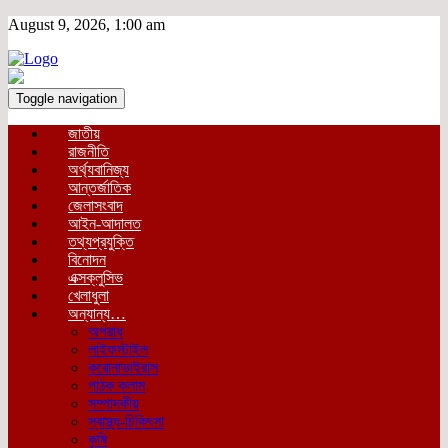
August 9, 2026, 1:00 am
Toggle navigation
জাতীয়
রাজনীতি
অর্থ্যবানিজ্য
আন্তর্জাতিক
জেলাসংবাদ
আইন-আদালত
তথ্যপ্রযুক্তি
বিনোদন
এক্সক্লুসিভ
খেলাধুলা
অন্যান্য…
অপরাধ
লাইফস্টাইল
করোনাভাইরাস
পাঠক কলাম
সম্পাদকীয়
স্বাস্থ্য-চিকিৎসা
কৃষি