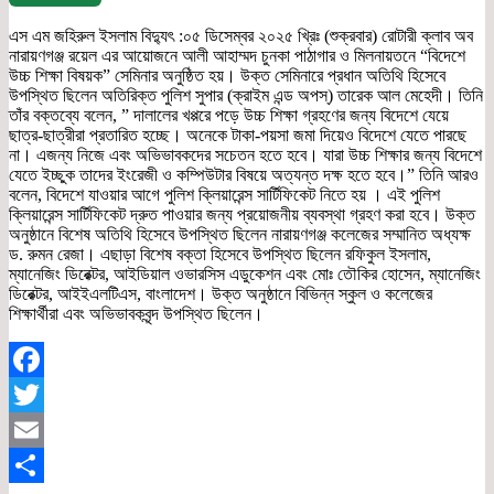
এস এম জহিরুল ইসলাম বিদ্যুৎ :০৫ ডিসেম্বর ২০২৫ খ্রিঃ (শুক্রবার) রোটারী ক্লাব অব
নারায়ণগঞ্জ রয়েল এর আয়োজনে আলী আহাম্মদ চুনকা পাঠাগার ও মিলনায়তনে “বিদেশে
উচ্চ শিক্ষা বিষয়ক” সেমিনার অনুষ্ঠিত হয়। উক্ত সেমিনারে প্রধান অতিথি হিসেবে
উপস্থিত ছিলেন অতিরিক্ত পুলিশ সুপার (ক্রাইম এন্ড অপস্) তারেক আল মেহেদী। তিনি
তাঁর বক্তব্যে বলেন, ” দালালের খপ্পরে পড়ে উচ্চ শিক্ষা গ্রহণের জন্য বিদেশে যেয়ে
ছাত্র-ছাত্রীরা প্রতারিত হচ্ছে। অনেকে টাকা-পয়সা জমা দিয়েও বিদেশে যেতে পারছে
না। এজন্য নিজে এবং অভিভাবকদের সচেতন হতে হবে। যারা উচ্চ শিক্ষার জন্য বিদেশে
যেতে ইচ্ছুক তাদের ইংরেজী ও কম্পিউটার বিষয়ে অত্যন্ত দক্ষ হতে হবে।” তিনি আরও
বলেন, বিদেশে যাওয়ার আগে পুলিশ ক্লিয়ারেন্স সার্টিফিকেট নিতে হয় । এই পুলিশ
ক্লিয়ারেন্স সার্টিফিকেট দ্রুত পাওয়ার জন্য প্রয়োজনীয় ব্যবস্থা গ্রহণ করা হবে। উক্ত
অনুষ্ঠানে বিশেষ অতিথি হিসেবে উপস্থিত ছিলেন নারায়ণগঞ্জ কলেজের সম্মানিত অধ্যক্ষ
ড. রুমন রেজা। এছাড়া বিশেষ বক্তা হিসেবে উপস্থিত ছিলেন রফিকুল ইসলাম,
ম্যানেজিং ডিরেক্টর, আইডিয়াল ওভারসিস এডুকেশন এবং মোঃ তৌকির হোসেন, ম্যানেজিং
ডিরেক্টর, আইইএলটিএস, বাংলাদেশ। উক্ত অনুষ্ঠানে বিভিন্ন স্কুল ও কলেজের
শিক্ষার্থীরা এবং অভিভাবকবৃন্দ উপস্থিত ছিলেন।
Facebook
Twitter
Email