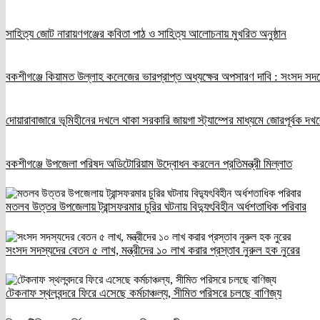
সাহিত্য জোট নারায়ণগঞ্জের কবিতা পাঠ ও সাহিত্য আলোচনায় মুখরিত অনুষ্ঠান
বকশীগঞ্জে কিয়ামত উল্লাহ কলেজের ভারপ্রাপ্ত অধ্যক্ষের অপসারণ দাবি : সংসদ স
দোয়ারাবাজারে ভূমিহীনের দখলে থাকা সরকারি জায়গা স্ট্যাম্পের মাধ্যমে জোরপূর্বক 
বকশীগঞ্জে উপজেলা পরিষদ অডিটোরিয়াম উদ্বোধন করলেন প্রতিমন্ত্রী মিল্লাত
মতলব উত্তর উপজেলায় ট্রান্সফরমার চুরির ঘটনায় বিদ্যুৎবিহীন অর্ধশতাধিক পরিবার
সংসদ সদস্যদের বেতন ৫ লাখ, মন্ত্রীদের ১০ লাখ করার প্রস্তাব নুরুল হক নুরের
টেকনাফ স্থলবন্দরে ফিরে এসেছে কর্মচাঞ্চল্য, সীমিত পরিসরে চলছে বাণিজ্য