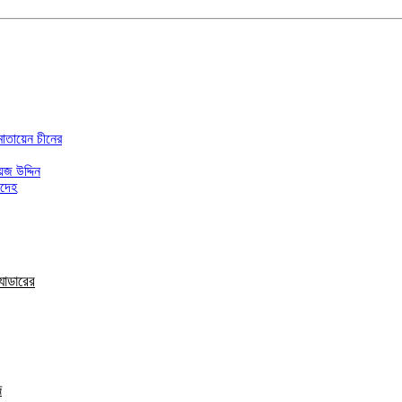
মোতায়েন চীনের
জ উদ্দিন
রদেহ
যাডারের
দ