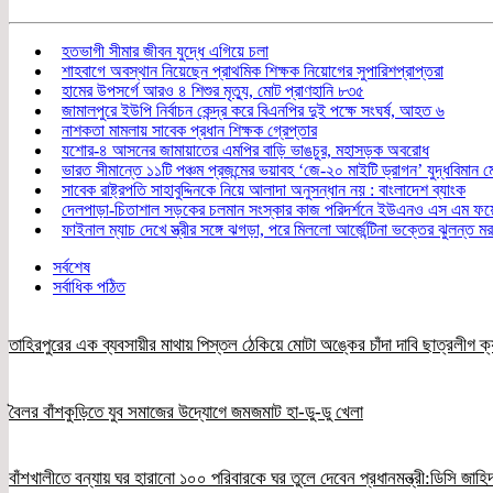
হতভাগী সীমার জীবন যুদ্ধে এগিয়ে চলা
শাহবাগে অবস্থান নিয়েছেন প্রাথমিক শিক্ষক নিয়োগের সুপারিশপ্রাপ্তরা
হামের উপসর্গে আরও ৪ শিশুর মৃত্যু, মোট প্রাণহানি ৮৩৫
জামালপুরে ইউপি নির্বাচন কেন্দ্র করে বিএনপির দুই পক্ষে সংঘর্ষ, আহত ৬
নাশকতা মামলায় সাবেক প্রধান শিক্ষক গ্রেপ্তার
যশোর-৪ আসনের জামায়াতের এমপির বাড়ি ভাঙচুর, মহাসড়ক অবরোধ
ভারত সীমান্তে ১১টি পঞ্চম প্রজন্মের ভয়াবহ ‘জে-২০ মাইটি ড্রাগন’ যুদ্ধবিমান 
সাবেক রাষ্ট্রপতি সাহাবুদ্দিনকে নিয়ে আলাদা অনুসন্ধান নয় : বাংলাদেশ ব্যাংক
দেলপাড়া-চিতাশাল সড়কের চলমান সংস্কার কাজ পরিদর্শনে ইউএনও এস এম ফয়ে
ফাইনাল ম্যাচ দেখে স্ত্রীর সঙ্গে ঝগড়া, পরে মিললো আর্জেন্টিনা ভক্তের ঝুলন্ত ম
সর্বশেষ
সর্বাধিক পঠিত
তাহিরপুরের এক ব্যবসায়ীর মাথায় পিস্তল ঠেকিয়ে মোটা অঙ্কের চাঁদা দাবি ছাত্রলীগ ক্
বৈলর বাঁশকুড়িতে যুব সমাজের উদ্যোগে জমজমাট হা-ডু-ডু খেলা
বাঁশখালীতে বন্যায় ঘর হারানো ১০০ পরিবারকে ঘর তুলে দেবেন প্রধানমন্ত্রী:ডিসি জাহি