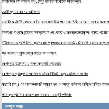
বিআরটিসি বাস সার্ভিস বন্ধ, চালুর দাবিতে যাত্রীদের মানববন্ধন
৩০টি স্বর্ণের বারসহ আটক-৩
ওয়ার্কিং জার্নালিষ্ট ফোরামের উদ্যোগে সাংবাদিক আনোয়ার উদ্দিনের স্মরণ সভা ও দোয়া অন
বিকাশের মাধ্যমে ব্র্যাকের সদস্যদের সঞ্চয় ফেরত ও জনসচেতনতামূলক প্রচার-প্রচারণ
চিটাগাংরোডে মুরগি রিপন ব্যাপোরোয়া প্রশাসনের নাম ভাঙিয়ে চাঁদাবাজি র‌্যাবের হস্তক্
শুরু হয়েছে মধুবৃক্ষ খেজুর গাছের রস সংগ্রহ
কেশবপুরে ইয়াবাসহ ২ মাদক ব্যবসায়ী গ্রেফতার
কেশবপুরে ভ্রাম্যমান আদালতে অবৈধ ইটভাটা বন্ধ \ জরিমানা আদায়
মহানবী (সা:) এর অবমাননাকারী মামুনুল হক ও ফয়জুল করিমের শাস্তির দাবিতে মানব
পানি ব্যবস্থা নিয়ে কাজ করছে সরকার – ডেপুটি স্পীকার
ফেসবুকে আমরা