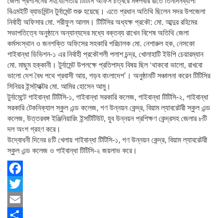
জেলা প্রশাসনের সহযোগিতায় টিটিসি অফিস চত্বরে মঙ্গলবার রাতে তিনদিনব্যাপী
বিএমইটি ব্যাডমিন্টন টুর্নামেন্ট শুরু হয়েছে। এতে প্রধান অতিথি ছিলেন সদর উপজেলা
নির্বাহী অফিসার মো. শরীফুল আলম। টিটিসির অধ্যক্ষ প্রকৌ: মো. আব্দুর রহিমের
সভাপতিত্বে অনুষ্ঠানে অন্যান্যদের মধ্যে বক্তব্য রাখেন বিশেষ অতিথি জেলা
কর্মসংস্থান ও জনশক্তি অফিসের সহকারি পরিচালক মো. নেশারুল হক, নেসকো
গাইবান্ধা ডিভিশন-১ এর নির্বাহী প্রকৌশলী পলাশ চন্দ্র, খোলাহাটি ইউপি চেয়ারম্যান
মো. মাছুম হক্কানী। টুর্নামেন্ট উপলক্ষে প্রতিপাদ্য বিষয় ছিল ‘থাকবো ভালো, রাখবো
ভালো দেশ বৈধ পথে প্রবাসী আয়, গড়ব বাংলাদেশ’। অনুষ্ঠানটি সঞ্চালনা করেন টিটিসির
সিনিয়র ইন্সট্যাক্টর মো. আমির হোসেন আমু।
টুর্নামেন্টে গাইবান্ধা টিটিসি-১, গাইবান্ধা সরকারি কলেজ, গাইবান্ধা টিটিসি-২, গাইবান্ধা
সরকারি টেকনিক্যাল স্কুল এন্ড কলেজ, গণ উন্নয়ন কেন্দ্র, বিয়াম ল্যাবরেটরী স্কুল এন্ড
কলেজ, উত্তরবঙ্গ ইঞ্জিনিয়ারিং ইন্সটিটিউট, যুব উন্নয়ন প্রশিক্ষণ কেন্দ্রসহ জেলার ৮টি
দল অংশ গ্রহণ করে।
উদ্বোধনী দিনের ৪টি খেলায় গাইবান্ধা টিটিসি-১, গণ উন্নয়ন কেন্দ্র, বিয়াম ল্যাবরেটরী
স্কুল এন্ড কলেজ ও গাইবান্ধা টিটিসি-২ জয়লাভ করে।
Facebook
Twitter
Email