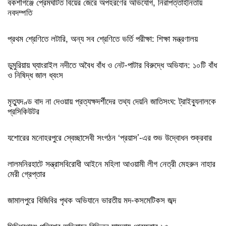
বকশীগঞ্জে প্রেমঘটিত বিয়ের জেরে অপহরণের অভিযোগ, নিরাপত্তাহীনতায়
নবদম্পতি
প্রথম শ্রেণিতে লটারি, অন্য সব শ্রেণিতে ভর্তি পরীক্ষা: শিক্ষা মন্ত্রণালয়
ডুমুরিয়ায় ঘ্যাংরাইল নদীতে অবৈধ বাঁধ ও নেট-পাটার বিরুদ্ধে অভিযান: ১০টি বাঁধ
ও নিষিদ্ধ জাল ধ্বংস
মৃত্যুদণ্ড বাদ না দেওয়ায় প্রত্যক্ষদর্শীদের তথ্য দেয়নি জাতিসংঘ: ট্রাইব্যুনালকে
প্রসিকিউটর
যশোরের মনোহরপুরে স্বেচ্ছাসেবী সংগঠন ‘প্রয়াস’-এর শুভ উদ্বোধন শুক্রবার
লালমনিরহাটে সন্ত্রাসবিরোধী আইনে মহিলা আওয়ামী লীগ নেত্রী মেহরুন নাহার
মেরী গ্রেপ্তার
জামালপুরে বিজিবির পৃথক অভিযানে ভারতীয় মদ-কসমেটিকস জব্দ
সিদ্ধিরগঞ্জে পুলিশের অভিযানে বিভিন্ন মামলায় গ্রেফতার ১৩