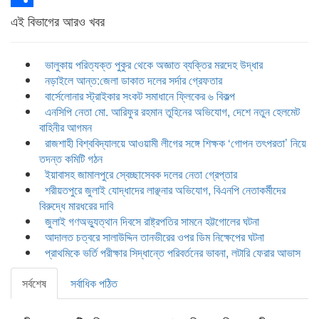
Share
এই বিভাগের আরও খবর
ভালুকায় পরিত্যক্ত পুকুর থেকে অজ্ঞাত ব্যক্তির মরদেহ উদ্ধার
নড়াইলে আন্ত:জেলা ডাকাত দলের সর্দার গ্রেফতার
বার্সেলোনার স্ট্রাইকার সংকট সমাধানে ফ্লিকের ৬ বিকল্প
এনসিপি নেতা মো. আরিফুর রহমান তুহিনের অভিযোগ, দেশে নতুন হেলমেট
বাহিনীর আগমন
রাজশাহী বিশ্ববিদ্যালয়ে আওয়ামী লীগের সঙ্গে শিক্ষক ‘গোপন তৎপরতা’ নিয়ে
তদন্ত কমিটি গঠন
ইয়াবাসহ জামালপুরে স্বেচ্ছাসেবক দলের নেতা গ্রেপ্তার
শরীয়তপুরে জুলাই যোদ্ধাদের লাঞ্ছনার অভিযোগ, বিএনপি নেতাকর্মীদের
বিরুদ্ধে মারধরের দাবি
জুলাই গণঅভ্যুত্থান দিবসে রাষ্ট্রপতির সামনে হট্টগোলের ঘটনা
আদালত চত্বরে সালাউদ্দিন তানভীরের ওপর ডিম নিক্ষেপের ঘটনা
প্রাথমিকে ভর্তি পরীক্ষার সিদ্ধান্তে পরিবর্তনের ভাবনা, লটারি ফেরার আভাস
সর্বশেষ
সর্বাধিক পঠিত