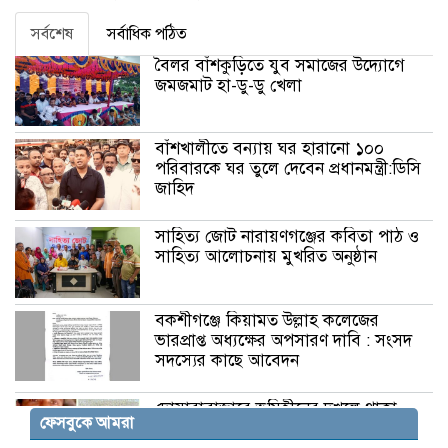
সর্বশেষ
সর্বাধিক পঠিত
বৈলর বাঁশকুড়িতে যুব সমাজের উদ্যোগে
জমজমাট হা-ডু-ডু খেলা
বাঁশখালীতে বন্যায় ঘর হারানো ১০০
পরিবারকে ঘর তুলে দেবেন প্রধানমন্ত্রী:ডিসি
জাহিদ
সাহিত্য জোট নারায়ণগঞ্জের কবিতা পাঠ ও
সাহিত্য আলোচনায় মুখরিত অনুষ্ঠান
বকশীগঞ্জে কিয়ামত উল্লাহ কলেজের
ভারপ্রাপ্ত অধ্যক্ষের অপসারণ দাবি : সংসদ
সদস্যের কাছে আবেদন
দোয়ারাবাজারে ভূমিহীনের দখলে থাকা
ফেসবুকে আমরা
সরকারি জায়গা স্ট্যাম্পের মাধ্যমে