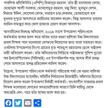
পাবলিক প্রসিকিউটর (এপিপি) মিজানুর রহমান, তাঁর স্ত্রী মনোয়ারা বেগম,
মোহাম্মদ আলী সরকার, মোখলেছুর রহমান, মন্নু মিয়া, মুনমুন বেগম,
নিজাম উদ্দিন, দোলেনা বেগম, নারায়ণ চন্দ্র দেবনাথ, তোজাম্মেল হক
বুধবার দুপুরে আদালতে জামিনের আবেদন করেন। কিন্তু আদালত তাদের
জামিন নামঞ্জুর করে জেল হাজতে প্রেরণ করেন আদালত।
আসামীদের বিরুদ্ধে অভিযোগ, ২০১৯ সালে উপজেলা পরিসংখ্যান
কর্মকর্তার স্বাক্ষর জাল করে অবৈধ ভাবে ধরমা বালিকা উচ্চ বিদ্যালয়ের
প্রধান শিক্ষক পদে মনোয়ারা বেগমকে নিয়োগের জন্য তারা সহায়তা করে।
এঘটনায় উপজেলার সিংগা গ্রামের মৃত শামছুল রহমানের ছেলে খাইরুল
বারী অভিযোগ করেন। তাঁর অভিযোগের ভিত্তিতে গাইবান্ধার পুলিশ ব্যুরো
অব ইনভেস্টিগেমন (পিবিআই) এর উপপরিদর্শক শাহ্ আলম দীর্ঘ তদন্ত
শেষে আদালতে তদন্ত প্রতিবেদন দাখিল করেন।
উল্লেখ্য, উপজেলা পরিসংখ্যান কর্মকর্তা পরিতোষ শর্মা কে ধরমা বালিকা
উচ্চ বিদ্যালয়ের ম্যানেজিং কমিটির নির্বাচনের প্রিজাইটিং অফিসার হিসেবে
নিয়োগ প্রদান করেন উপজেলা নির্বাহী কর্মকর্তা। তৎকালীন ভারপ্রাপ্ত প্রধান
শিক্ষক মনোয়ারা বেগমের অসহযোগিতায় কারণে তিনি দায়িত্ব থেকে
অব্যাহতি নেন। পরে তাঁর স্বাক্ষর জাল করা হয়।
Facebook
Twitter
Email
Share