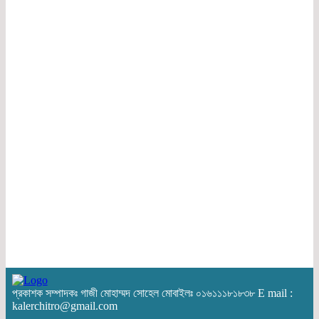
প্রকাশক সম্পাদকঃ গাজী মোহাম্মদ সোহেল মোবাইলঃ ০১৬১১১৮১৮৩৮ E mail :
kalerchitro@gmail.com