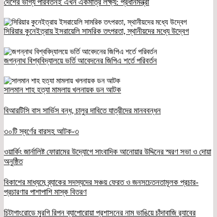
দেশের ভাগ্য পরিবর্তনই এখন একমাত্র লক্ষ্য: প্রধানমন্ত্রী
সিরিয়ার কুনেইত্রায় ইসরায়েলি সামরিক তৎপরতা, স্থানীয়দের মধ্যে উদ্বেগ
জগন্নাথ বিশ্ববিদ্যালয়ে ভর্তি আবেদনের জিপিএ শর্তে পরিবর্তন
সালমান শাহ হত্যা মামলায় খলনায়ক ডন আটক
বিআরটিসি বাস সার্ভিস বন্ধ, চালুর দাবিতে যাত্রীদের মানববন্ধন
৩০টি স্বর্ণের বারসহ আটক-৩
ওয়ার্কিং জার্নালিষ্ট ফোরামের উদ্যোগে সাংবাদিক আনোয়ার উদ্দিনের স্মরণ সভা ও দোয়া
অনুষ্ঠিত
বিকাশের মাধ্যমে ব্র্যাকের সদস্যদের সঞ্চয় ফেরত ও জনসচেতনতামূলক প্রচার-
প্রচারণার পাশাপাশি মাস্ক বিতরণ
চিটাগাংরোডে মুরগি রিপন ব্যাপোরোয়া প্রশাসনের নাম ভাঙিয়ে চাঁদাবাজি র‌্যাবের