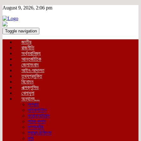
August 9, 2026, 2:06 pm
Toggle navigation
জাতীয়
রাজনীতি
অর্থ্যবানিজ্য
আন্তর্জাতিক
জেলাসংবাদ
আইন-আদালত
তথ্যপ্রযুক্তি
বিনোদন
এক্সক্লুসিভ
খেলাধুলা
অন্যান্য…
অপরাধ
লাইফস্টাইল
করোনাভাইরাস
পাঠক কলাম
সম্পাদকীয়
স্বাস্থ্য-চিকিৎসা
কৃষি