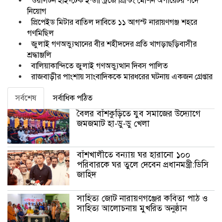
ওয়ালটন হাই-টেক ইন্ডাস্ট্রিজে প্রিন্টিং মেশিন অপারেটর পদে
নিয়োগ
প্রিপেইড মিটার বাতিল দাবিতে ১১ আগস্ট নারায়ণগঞ্জ শহরে
গণমিছিল
জুলাই গণঅভ্যুত্থানের বীর শহীদদের প্রতি খাগড়াছড়িবাসীর
শ্রদ্ধাঞ্জলি
বালিয়াকান্দিতে জুলাই গণঅভ্যুত্থান দিবস পালিত
রাজবাড়ীর পাংশায় সাংবাদিককে মারধরের ঘটনায় একজন গ্রেপ্তার
সর্বশেষ
সর্বাধিক পঠিত
বৈলর বাঁশকুড়িতে যুব সমাজের উদ্যোগে
জমজমাট হা-ডু-ডু খেলা
বাঁশখালীতে বন্যায় ঘর হারানো ১০০
পরিবারকে ঘর তুলে দেবেন প্রধানমন্ত্রী:ডিসি
জাহিদ
সাহিত্য জোট নারায়ণগঞ্জের কবিতা পাঠ ও
সাহিত্য আলোচনায় মুখরিত অনুষ্ঠান