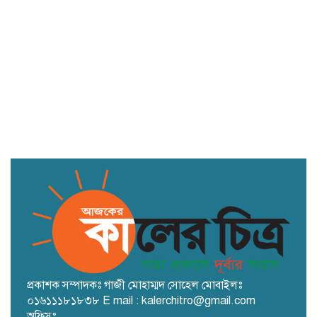
টেকনাফ স্থলবন্দরে ফিরে এসেছে কর্মচাঞ্চল্য,
সীমিত পরিসরে চলছে বাণিজ্য
ইসলামী বিশ্ববিদ্যালয়ের শিক্ষার্থীকে
বহিষ্কার, গোপনে ছবি শেয়ার করার
অভিযোগ
প্রকাশক সম্পাদকঃ গাজী মোহাম্মদ সোহেল মোবাইলঃ
০১৬১১১৮১৮৩৮ E mail : kalerchitro@gmail.com
অফিসঃ