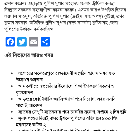
প্রদান করেন। এছাড়াও পুলিশ সুপার মহোদয় জেলার ট্রাফিক ব্যবস্থা
নিয়ন্ত্রনে সকলের সহযোগীতা কামনা করেন। এসময় আরও উপস্থিত ছিলেন
ফয়সাল মাহমুদ, অতিরিক্ত পুলিশ সুপার (ক্রাইম এন্ড অপস্) কুষ্টিয়া, প্রণব
কুমার সরকার, অতিরিক্ত পুলিশ সুপার (সদর সার্কেল) কুষ্টিয়াসহ জেলা
পুলিশের উর্ধ্বতন কর্মকর্তাবৃন্দ।
Facebook
Twitter
Email
Share
এই বিভাগের আরও খবর
যশোরের মনোহরপুরে স্বেচ্ছাসেবী সংগঠন ‘প্রয়াস’-এর শুভ
উদ্বোধন শুক্রবার
আমতলীতে স্বপ্নছোঁয়ার উদ্যোগে শিক্ষা উপকরণ বিতরণ ও
বৃক্ষরোপণ
আড়ংয়ে ফোটোগ্রাফি অ্যাসিস্ট্যান্ট পদে নিয়োগ, এইচএসসি
পাসেই আবেদন
ব্র্যাকের ডেপুটি ম্যানেজার পদে চাকরির সুযোগ, সপ্তাহে ২ দিন ছুটি
সুনামগঞ্জের দিরাই বাসস্ট্রেশনে পুলিশের অভিযানে ৪০০ পিস
ইয়াবাসহ আটক ২