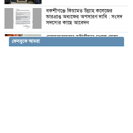
বকশীগঞ্জে কিয়ামত উল্লাহ কলেজের
ভারপ্রাপ্ত অধ্যক্ষের অপসারণ দাবি : সংসদ
সদস্যের কাছে আবেদন
দোয়ারাবাজারে ভূমিহীনের দখলে থাকা
ফেসবুকে আমরা
সরকারি জায়গা স্ট্যাম্পের মাধ্যমে
জোরপূর্বক দখলের অভিযোগ
বকশীগঞ্জে উপজেলা পরিষদ অডিটোরিয়াম
উদ্বোধন করলেন প্রতিমন্ত্রী মিল্লাত
মতলব উত্তর উপজেলায় ট্রান্সফরমার চুরির
ঘটনায় বিদ্যুৎবিহীন অর্ধশতাধিক পরিবার
সংসদ সদস্যদের বেতন ৫ লাখ, মন্ত্রীদের ১০
লাখ করার প্রস্তাব নুরুল হক নুরের