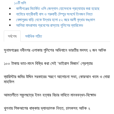
১০টি গুলি
কালীগঞ্জের বিতর্কিত ওসি জেল্লাল হোসেনকে প্রত্যাহার করা হয়েছে
নাটোরে যাত্রীবাহী বাস ও গরুবাহী টেম্পুর সংঘর্ষে তিনজন নিহত
বেঙ্গালুরুর বাড়ি থেকে উদ্ধার হলো ৫২ বছর বয়সী বৃদ্ধার কঙ্কাল
আলিয়া মাদরাসায় প্রবেশের রাস্তায় পুলিশের ব্যারিকেড
সর্বশেষ
সর্বাধিক পঠিত
সুনামগঞ্জের নবীনগর এলাকায় পুলিশের অভিযানে ভারতীয় মদসহ ২ জন আটক
১০০ টাকায় ভাত-মাংস বিক্রি করা সেই ‘ভাইরাল মিজান’ গ্রেপ্তার
ব্যারিস্টার জমির উদ্দিন সরকারের স্মরণে আলোচনা সভা, কোরআন খতম ও দোয়া
মাহফিল
আমতলীতে স্কুলছাত্র ইমন হত্যার বিচার দাবিতে মানববন্ধন-বিক্ষোভ
খুলনায় পিকআপের ধাক্কায় ভ্যানচালক নিহত, চালকসহ আটক ২