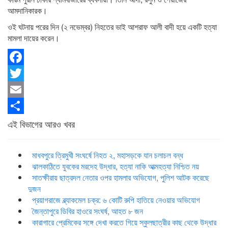
আমদানিকারক।
ওই ঘটনায় পরের দিন (২ নভেম্বর) নিহতের ভাই আশরাফ আলী বাদী হয়ে একটি হত্যা
মামলা দায়ের করেন।
Facebook
Twitter
Email
Share
এই বিভাগের আরও খবর
মাধবপুরে ত্রিমুখী সংঘর্ষে নিহত ২, মহাসড়কে যান চলাচল বন্ধ
ঝালকাঠিতে যুবকের মরদেহ উদ্ধার, হত্যা নাকি আত্মহত্যা নিশ্চিত নয়
সাতক্ষীরায় ছাত্রদল নেতার ওপর হামলার অভিযোগ, পুলিশ আটক করেছে
দুজন
প্রয়াগরাজে ব্ল্যাকমেল চক্র: ৬ কোটি রুপি হাতিয়ে নেওয়ার অভিযোগ
জৈন্তাপুরে ডিবির হাওরে সংঘর্ষ, আহত ৮ জন
কারাগারে প্রেমিকের সঙ্গে দেখা করতে গিয়ে স্কুলছাত্রীর কাছ থেকে উদ্ধার