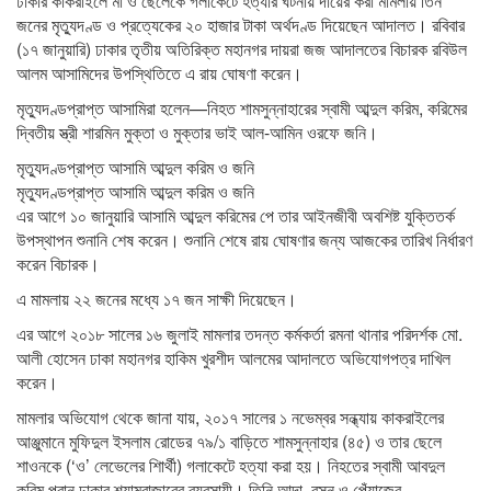
ঢাকার কাকরাইলে মা ও ছেলেকে গলাকেটে হত্যার ঘটনায় দায়ের করা মামলায় তিন
জনের মৃত্যুদণ্ড ও প্রত্যেকের ২০ হাজার টাকা অর্থদণ্ড দিয়েছেন আদালত। রবিবার
(১৭ জানুয়ারি) ঢাকার তৃতীয় অতিরিক্ত মহানগর দায়রা জজ আদালতের বিচারক রবিউল
আলম আসামিদের উপস্থিতিতে এ রায় ঘোষণা করেন।
মৃত্যুদণ্ডপ্রাপ্ত আসামিরা হলেন—নিহত শামসুন্নাহারের স্বামী আব্দুল করিম, করিমের
দ্বিতীয় স্ত্রী শারমিন মুক্তা ও মুক্তার ভাই আল-আমিন ওরফে জনি।
মৃত্যুদণ্ডপ্রাপ্ত আসামি আব্দুল করিম ও জনি
মৃত্যুদণ্ডপ্রাপ্ত আসামি আব্দুল করিম ও জনি
এর আগে ১০ জানুয়ারি আসামি আব্দুল করিমের পে তার আইনজীবী অবশিষ্ট যুক্তিতর্ক
উপস্থাপন শুনানি শেষ করেন। শুনানি শেষে রায় ঘোষণার জন্য আজকের তারিখ নির্ধারণ
করেন বিচারক।
এ মামলায় ২২ জনের মধ্যে ১৭ জন সাক্ষী দিয়েছেন।
এর আগে ২০১৮ সালের ১৬ জুলাই মামলার তদন্ত কর্মকর্তা রমনা থানার পরিদর্শক মো.
আলী হোসেন ঢাকা মহানগর হাকিম খুরশীদ আলমের আদালতে অভিযোগপত্র দাখিল
করেন।
মামলার অভিযোগ থেকে জানা যায়, ২০১৭ সালের ১ নভেম্বর সন্ধ্যায় কাকরাইলের
আঞ্জুমানে মুফিদুল ইসলাম রোডের ৭৯/১ বাড়িতে শামসুন্নাহার (৪৫) ও তার ছেলে
শাওনকে (‘ও’ লেভেলের শিার্থী) গলাকেটে হত্যা করা হয়। নিহতের স্বামী আবদুল
করিম পুরান ঢাকার শ্যামবাজারের ব্যবসায়ী। তিনি আদা, রসুন ও পেঁয়াজের