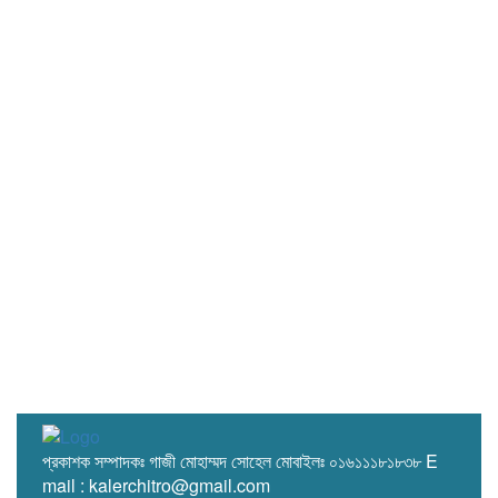
প্রকাশক সম্পাদকঃ গাজী মোহাম্মদ সোহেল মোবাইলঃ ০১৬১১১৮১৮৩৮ E
mail : kalerchitro@gmail.com