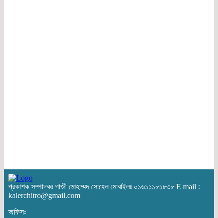
প্রকাশক সম্পাদকঃ গাজী মোহাম্মদ সোহেল মোবাইলঃ ০১৬১১১৮১৮৩৮ E mail :
kalerchitro@gmail.com
অফিসঃ