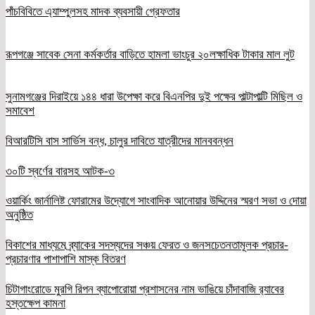
পাঁচবিবিতে এ্যাম্পুলসহ মাদক ব্যবসায়ী গ্রেফতার
রূপগঞ্জে সাবেক সেনা কর্মকর্তার বাড়িতে হামলা ভাংচুর ২০লক্ষাধিক টাকার মাল লুট
সুনামগঞ্জের দিরাইয়ে ১৪৪ ধারা উপেক্ষা করে বিএনপির দুই পক্ষের পাল্টাপাল্টি মিছিল ও
সমাবেশ
বিআরটিসি বাস সার্ভিস বন্ধ, চালুর দাবিতে যাত্রীদের মানববন্ধন
৩০টি স্বর্ণের বারসহ আটক-৩
ওয়ার্কিং জার্নালিষ্ট ফোরামের উদ্যোগে সাংবাদিক আনোয়ার উদ্দিনের স্মরণ সভা ও দোয়া
অনুষ্ঠিত
বিকাশের মাধ্যমে ব্র্যাকের সদস্যদের সঞ্চয় ফেরত ও জনসচেতনতামূলক প্রচার-
প্রচারণার পাশাপাশি মাস্ক বিতরণ
চিটাগাংরোডে মুরগি রিপন ব্যাপোরোয়া প্রশাসনের নাম ভাঙিয়ে চাঁদাবাজি র‌্যাবের
হস্তক্ষেপ কামনা