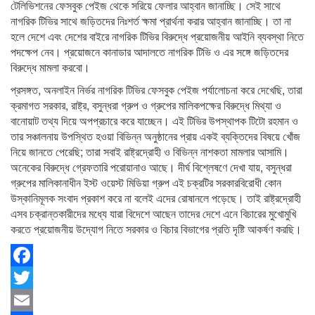
টেলিভিশনের ফেসবুক পেইজ থেকে সরিয়ে ফেলার আহ্বান জানাচ্ছি। সেই সাথে
নাগরিক টিভির সাথে জড়িতদের নিঃশর্ত ক্ষমা প্রার্থনা করার আহ্বান জানাচ্ছি। তা না
হলে দেশে এবং দেশের বাইরে নাগরিক টিভির বিরুদ্ধে প্রয়োজনীয় আইনি ব্যবস্থা নিতে
পদক্ষেপ নেব। প্রয়োজনে কানাডার আদালতে নাগরিক টিভি ও এর সঙ্গে জড়িতদের
বিরুদ্ধে মামলা করবো।
প্রসঙ্গত, অনলাইন নির্ভর নাগরিক টিভির ফেসবুক পেইজ পর্যালোচনা করে দেখেছি, তারা
ক্রমাগত সরকার, রাষ্ট্র, বসুন্ধরা গ্রুপ ও গ্রুপের মালিকপক্ষের বিরুদ্ধে মিথ্যা ও
বানোয়াট তথ্য দিয়ে অপপ্রচারে করে যাচ্ছেন। এই টিভির উপস্থাপক টিটো রহমান ও
তার সঞ্চালনায় উপস্থিত হওয়া বিভিন্ন অনুষ্ঠানের প্রায় একই ব্যক্তিদের বিষয়ে খোঁজ
নিয়ে জানতে পেরেছি; তারা সবাই রাষ্ট্রদ্রোহী ও বিভিন্ন নাশকতা মামলার আসামি।
অনেকের বিরুদ্ধে গ্রেফতারি পরোয়ানাও আছে। দীর্ঘ বিশ্লেষণে দেখা যায়, বসুন্ধরা
গ্রুপের মালিকানাধীন ইস্ট ওয়েস্ট মিডিয়া গ্রুপ এই চক্রটির সরকারবিরোধী কোন
উস্কানিমূলক সংবাদ প্রকাশ করে না বলেই এদের রোষানলে পড়েছে। তাই রাষ্ট্রদ্রোহী
এসব চক্রান্তকারীদের মধ্যে যারা বিদেশে আছেন তাদের দেশে এনে বিচারের মুখোমুখি
করতে প্রয়োজনীয় উদ্যোগ নিতে সরকার ও বিচার বিভাগের প্রতি দৃষ্টি আকর্ষণ করছি।
Facebook
Twitter