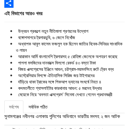
Email
Share
এই বিভাগের আরও খবর
উন্নয়ন প্রকল্পে নতুন নীতিমালা প্রণয়নের উদ্যোগ
বঙ্গোপসাগরে ট্রলারডুবি, ৬ জেলে নিখোঁজ
অধ্যাপক আবুল কাসেম ফজলুল হক ছিলেন জাতির বিবেক-সিনিয়র সাংবাদিক
ও লায়ন
আরাকান আর্মি বাংলাদেশি ট্রলারসহ ৫ রোহিঙ্গা জেলেকে অপহরণ করেছে
পাগলা মসজিদের দানবাক্সে মিললো রেকর্ড ৪৩ বস্তা টাকা
বিজয় এক্সপ্রেসের ইঞ্জিনে আগুন, চট্টগ্রাম-ময়মনসিংহ রুটে ট্রেন বন্ধ
অস্ট্রেলিয়ার বিপক্ষে ঐতিহাসিক সিরিজ জয় টাইগারদের
দাঁড়িয়ে থাকা ট্রাকের সঙ্গে পিকআপ ভ্যানের সংঘর্ষে নিহত ৪
কদমতলীতে গ্যাসলাইটার কারখানায় আগুন: ৫ মরদেহ উদ্ধার
মেয়েকে নিয়ে ‘বনলতা এক্সপ্রেস’ সিনেমা দেখতে গেলেন প্রধানমন্ত্রী
সর্বশেষ
সর্বাধিক পঠিত
সুনামগঞ্জের নবীনগর এলাকায় পুলিশের অভিযানে ভারতীয় মদসহ ২ জন আটক