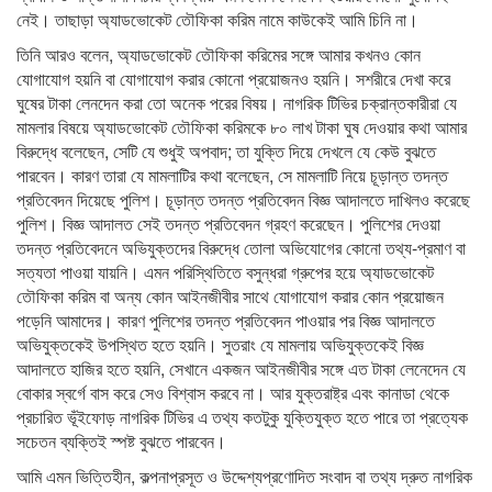
নেই। তাছাড়া অ্যাডভোকেট তৌফিকা করিম নামে কাউকেই আমি চিনি না।
তিনি আরও বলেন, অ্যাডভোকেট তৌফিকা করিমের সঙ্গে আমার কখনও কোন
যোগাযোগ হয়নি বা যোগাযোগ করার কোনো প্রয়োজনও হয়নি। সশরীরে দেখা করে
ঘুষের টাকা লেনদেন করা তো অনেক পরের বিষয়। নাগরিক টিভির চক্রান্তকারীরা যে
মামলার বিষয়ে অ্যাডভোকেট তৌফিকা করিমকে ৮০ লাখ টাকা ঘুষ দেওয়ার কথা আমার
বিরুদ্ধে বলেছেন, সেটি যে শুধুই অপবাদ; তা যুক্তি দিয়ে দেখলে যে কেউ বুঝতে
পারবেন। কারণ তারা যে মামলাটির কথা বলেছেন, সে মামলাটি নিয়ে চূড়ান্ত তদন্ত
প্রতিবেদন দিয়েছে পুলিশ। চূড়ান্ত তদন্ত প্রতিবেদন বিজ্ঞ আদালতে দাখিলও করেছে
পুলিশ। বিজ্ঞ আদালত সেই তদন্ত প্রতিবেদন গ্রহণ করেছেন। পুলিশের দেওয়া
তদন্ত প্রতিবেদনে অভিযুক্তদের বিরুদ্ধে তোলা অভিযোগের কোনো তথ্য-প্রমাণ বা
সত্যতা পাওয়া যায়নি। এমন পরিস্থিতিতে বসুন্ধরা গ্রুপের হয়ে অ্যাডভোকেট
তৌফিকা করিম বা অন্য কোন আইনজীবীর সাথে যোগাযোগ করার কোন প্রয়োজন
পড়েনি আমাদের। কারণ পুলিশের তদন্ত প্রতিবেদন পাওয়ার পর বিজ্ঞ আদালতে
অভিযুক্তকেই উপস্থিত হতে হয়নি। সুতরাং যে মামলায় অভিযুক্তকেই বিজ্ঞ
আদালতে হাজির হতে হয়নি, সেখানে একজন আইনজীবীর সঙ্গে এত টাকা লেনেদেন যে
বোকার স্বর্গে বাস করে সেও বিশ্বাস করবে না। আর যুক্তরাষ্ট্র এবং কানাডা থেকে
প্রচারিত ভূঁইফোড় নাগরিক টিভির এ তথ্য কতটুকু যুক্তিযুক্ত হতে পারে তা প্রত্যেক
সচেতন ব্যক্তিই স্পষ্ট বুঝতে পারবেন।
আমি এমন ভিত্তিহীন, কল্পনাপ্রসূত ও উদ্দেশ্যপ্রণোদিত সংবাদ বা তথ্য দ্রুত নাগরিক