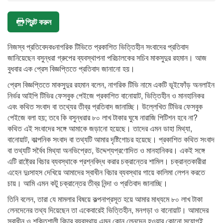
প্রিন্ট করুন
নিজস্ব প্রতিবেদকঃনাগরিক টিভিতে প্রকাশিত ভিত্তিহীন সংবাদের প্রতিবাদ
জানিয়েছেন বসুন্ধরা গ্রুপের ব্যবস্থাপনা পরিচালকের সচিব মাকসুদুর রহমান। আজ
বুধবার এক প্রেস বিজ্ঞপ্তিতে প্রতিবাদ জানানো হয়।
প্রেস বিজ্ঞপ্তিতে মাকসুদুর রহমান বলেন, নাগরিক টিভি নামে একটি ভূইফোঁড় অনলাইন
নির্ভর আইপি টিভির ফেসবুক পেইজে প্রকাশিত বানোয়াট, ভিত্তিহীন ও মানহানিকর
এবং কথিত সংবাদ বা তথ্যের তীব্র প্রতিবাদ জানাচ্ছি। উল্লেখিত টিভির ফেসবুক
পেইজে বলা হয়; তবে কি বসুন্ধরার ৮০ লাখ টাকার ঘুষে নারাজি পিটিশন হবে না?
কথিত এই সংবাদের সঙ্গে আমাকে জড়ানো হয়েছে। তাদের এমন ডাহা মিথ্যা,
বানোয়াট, কাল্পনিক সংবাদ বা তথ্যটি আমার দৃষ্টিগোচর হয়েছে। প্রকাশিত কথিত সংবাদ
বা তথ্যটি সর্বৈব মিথ্যা অনভিপ্রেত, উদ্দেশ্যপ্রণোদিত ও মানহানিকর। একই সঙ্গে
এটি রাষ্ট্রের বিচার ব্যবস্থাকে প্রশ্নবিদ্ধ করার চক্রান্তের শামিল। চক্রান্তকারীরা
এহেন দুঃসাহস দেখিয়ে আমাদের স্বাধীন বিচার ব্যবস্থার গায়ে কালিমা লেপন করতে
চায়। আমি এমন কটু চক্রান্তের তীব্র নিন্দা ও প্রতিবাদ জানাচ্ছি।
তিনি বলেন, তারা যে মামলার বিষয়ে কল্পনাপ্রসূত হয়ে আমার মাধ্যমে ৮০ লাখ টাকা
লেনদেনের তথ্য দিয়েছেন তা একেবারেই ভিত্তিহীন, মনগড়া ও বানোয়াট। আমাদের
স্বাধীন ও শক্তিশালী বিচার ব্যবস্থায় এমন কোন লেনদেন হওয়ার কোনো সুযোগই