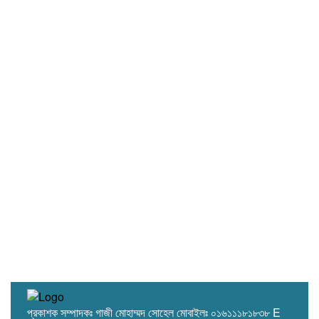
দেশে ভোটার সংখ্যা ১২ কোটি ৮৬ লাখ ৩২ হাজার
৫৫৫: ইসি সচিব
প্রকাশক সম্পাদকঃ গাজী মোহাম্মদ সোহেল মোবাইলঃ ০১৬১১১৮১৮৩৮ E