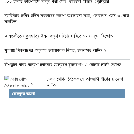
১০০ টাকায় ভাত-মাংস বিক্রি করা সেই ‘ভাইরাল মিজান’ গ্রেপ্তার
ব্যারিস্টার জমির উদ্দিন সরকারের স্মরণে আলোচনা সভা, কোরআন খতম ও দোয়া
মাহফিল
আমতলীতে স্কুলছাত্র ইমন হত্যার বিচার দাবিতে মানববন্ধন-বিক্ষোভ
খুলনায় পিকআপের ধাক্কায় ভ্যানচালক নিহত, চালকসহ আটক ২
বাঁশকান্দা মানব কল্যাণ ট্রাস্টের উদ্যোগে বৃক্ষরোপণ ও সোলার লাইট স্থাপন
ঢাকায় গোপন বৈঠককালে আওয়ামী লীগের ৬ নেতা
আটক
ফেসবুকে আমরা
দেশে রাজনৈতিক ও সাংবিধানিক সংকটের অভিযোগ
নাহিদ ইসলামের
মাধবপুরে ত্রিমুখী সংঘর্ষে নিহত ২, মহাসড়কে যান
চলাচল বন্ধ