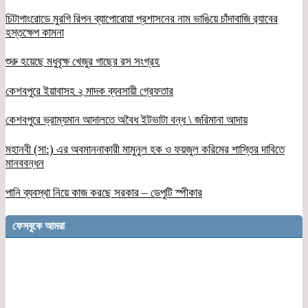
চিটাগাংরোডে মুরগি রিপন ব্যাপোরোয়া প্রশাসনের নাম ভাঙিয়ে চাঁদাবাজি র‌্যাবের
হস্তক্ষেপ কামনা
শুরু হয়েছে মধুবৃক্ষ খেজুর গাছের রস সংগ্রহ
কেশবপুরে ইয়াবাসহ ২ মাদক ব্যবসায়ী গ্রেফতার
কেশবপুরে ভ্রাম্যমান আদালতে অবৈধ ইটভাটা বন্ধ \ জরিমানা আদায়
মহানবী (সা:) এর অবমাননাকারী মামুনুল হক ও ফয়জুল করিমের শাস্তির দাবিতে
মানববন্ধন
পানি ব্যবস্থা নিয়ে কাজ করছে সরকার – ডেপুটি স্পীকার
ফেসবুকে আমরা