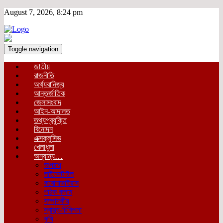
August 7, 2026, 8:24 pm
Toggle navigation
জাতীয়
রাজনীতি
অর্থ্যবানিজ্য
আন্তর্জাতিক
জেলাসংবাদ
আইন-আদালত
তথ্যপ্রযুক্তি
বিনোদন
এক্সক্লুসিভ
খেলাধুলা
অন্যান্য…
অপরাধ
লাইফস্টাইল
করোনাভাইরাস
পাঠক কলাম
সম্পাদকীয়
স্বাস্থ্য-চিকিৎসা
কৃষি