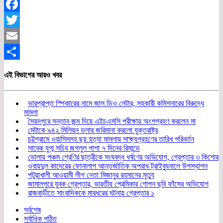
Facebook
Twitter
Email
Share
এই বিভাগের আরও খবর
ভারপ্রাপ্ত স্পিকারের নামে জাল ডিও লেটার, সহকারী কমিশনারের বিরুদ্ধে
মামলা
সৈয়দপুরে সন্তান জন্ম দিয়ে এইচএসসি পরীক্ষায় অংশগ্রহণ করলেন মা
মেটাকে ৯৪২ মিলিয়ন ডলার জরিমানা করলো যুক্তরাষ্ট্র
চট্টগ্রামে ওয়াসিমসহ ছয় হত্যা মামলায় সাক্ষ্যগ্রহণের তারিখ পরিবর্তন
সাবেক যুগ্ম সচিব জগলুল পাশা ৭ দিনের রিমান্ডে
ভোলায় পঞ্চম শ্রেণির ছাত্রীকে সংঘবদ্ধ ধর্ষণের অভিযোগ, গ্রেপ্তার ৩ কিশোর
ওবায়দুল কাদেরের ফোনালাপ আন্তর্জাতিক অপরাধ ট্রাইব্যুনালে উপস্থাপন
পটুয়াখালী আওয়ামী লীগ নেতা মিজানুর রহমানের মৃত্যু
জামালপুরে যুবক গ্রেপ্তার, ভারতীয় প্রেমিকার গোপন ছবি ফাঁসের অভিযোগ
রাজবাড়ীতে সাংবাদিককে মারধরের ঘটনায় গ্রেপ্তার ১
সর্বশেষ
সর্বাধিক পঠিত