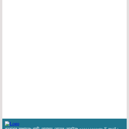
প্রকাশক সম্পাদকঃ গাজী মোহাম্মদ সোহেল মোবাইলঃ ০১৬১১১৮১৮৩৮ E mail :