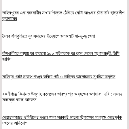
তাহিরপুরের এক ব্যবসায়ীর মাথায় পিস্তল ঠেকিয়ে মোটা অঙ্কের চাঁদা দাবি ছাত্রলীগ
ক্যাডারের
বৈলর বাঁশকুড়িতে যুব সমাজের উদ্যোগে জমজমাট হা-ডু-ডু খেলা
বাঁশখালীতে বন্যায় ঘর হারানো ১০০ পরিবারকে ঘর তুলে দেবেন প্রধানমন্ত্রী:ডিসি
জাহিদ
সাহিত্য জোট নারায়ণগঞ্জের কবিতা পাঠ ও সাহিত্য আলোচনায় মুখরিত অনুষ্ঠান
বকশীগঞ্জে কিয়ামত উল্লাহ কলেজের ভারপ্রাপ্ত অধ্যক্ষের অপসারণ দাবি : সংসদ
সদস্যের কাছে আবেদন
দোয়ারাবাজারে ভূমিহীনের দখলে থাকা সরকারি জায়গা স্ট্যাম্পের মাধ্যমে জোরপূর্বক
দখলের অভিযোগ