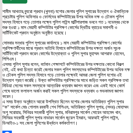
শামীম আখতার,ব্যুরো প্রধান (খুলনা) যশোর জেলার পুলিশ সুপারের উদ্যোগ ও ঐকান্তিক
প্রচেষ্টায় পুলিশ অফিসার ও ফোর্সদের কম্পিউটারের উপর অধিক দক্ষ ও চৌকস পুলিশ
সদস্য হিসাবে গড়ে তোলার লক্ষ্যে পুলিশ লাইন্স মাল্টিপারপাজ ভবনে গত ১ নভেম্বর থেকে
শুরু হওয়া ১ মাস মেয়াদী কম্পিউটার প্রশিক্ষণ কোর্সের দ্বিতীয় ব্যাচের সমাপনী ও
সার্টিফিকেট প্রদান অনুষ্ঠান অনুষ্ঠিত হয়েছে।
সোমবার সন্ধায় পুলিশ সুপারের কার্যালয়ে ১ মাস মেয়াদী কম্পিউটার প্রশিক্ষণ কোর্সের
প্রশিক্ষণার্থীদের মাঝে প্রধান অতিথি হিসাবে কম্পিউটারের উপর দক্ষতা অর্জন সূচক
সার্টিফিকেট প্রদান করেন কোর্সের উদ্যোক্তা ও পুলিশ সুপার মুহাম্মদ আশরাফ হোসেন,
পিপিএম।
এসময় পুলিশ সুপার বলেন, বর্তমান পেক্ষাপটে কম্পিউটারের উপর দক্ষতার কোনো বিকল্প
নেই, এই কথা চিন্তা করেই জেলার সকল পুলিশ সদস্যদের কম্পিউটারের উপর অধিক দক্ষ
ও চৌকস পুলিশ সদস্য হিসাবে গড়ে তোলার লক্ষ্যেই আমরা জেলা পুলিশ যশোর এই
উদ্যোগ গ্রহণ করেছি। উক্ত কম্পিউটার প্রশিক্ষণের সাথে জড়িত সকল প্রশিক্ষক তথা
মিডিয়া সেলের সকল সদস্যকে আন্তরিক ধন্যবাদ জ্ঞাপন করেন এবং একই সাথে কোর্স
শেষে ভালো ফলাফল অর্জন করাই সকল পুলিশ সদস্যকে ধন্যবাদ ও শুভকামনা জ্ঞাপন
করেন।
এ সময় উক্ত অনুষ্ঠানে আরো উপস্থিত ছিলেন যশোর জেলার অতিরিক্ত পুলিশ সুপার
“ক” সার্কেল মোঃ গোলাম রব্বানী শেখ পিপিএম, অতিরিক্ত পুলিশ সুপার, (সদর) মোহাম্মদ
অপু সরোয়ার, সিনিয়র সহকারী পুলিশ সুপার, মনিরামপুর সার্কেল সোয়েব আহমেদ খান,
সিনিয়র সহকারী পুলিশ সুপার নাভারন সার্কেল জুয়েল ইমরান, আরআই পুলিশ লাইন্স,
ডিআইও-১ সহ জেলা পুলিশের ঊর্ধ্বতন কর্মকর্তাগণ।