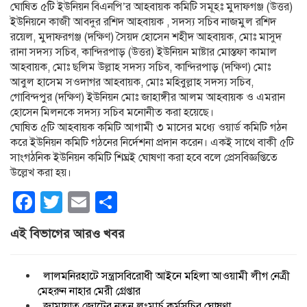
ঘোষিত ৫টি ইউনিয়ন বিএনপি’র আহবায়ক কমিটি সমূহঃ মুদাফগঞ্জ (উত্তর)
ইউনিয়নে কাজী আবদুর রশিদ আহবায়ক , সদস্য সচিব নাজমুল রশিদ
রয়েল, মুদাফরগঞ্জ (দক্ষিণ) সৈয়দ হোসেন শহীদ আহবায়ক, মোঃ মাসুদ
রানা সদস্য সচিব, কান্দিরপাড় (উত্তর) ইউনিয়ন মাষ্টার মোস্তফা কামাল
আহবায়ক, মোঃ ছলিম উল্লাহ সদস্য সচিব, কান্দিরপাড় (দক্ষিণ) মোঃ
আবুল হাসেম সওদাগর আহবায়ক, মোঃ মহিবুল্লাহ সদস্য সচিব,
গোবিন্দপুর (দক্ষিণ) ইউনিয়ন মোঃ জাহাঙ্গীর আলম আহবায়ক ও এমরান
হোসেন মিলনকে সদস্য সচিব মনোনীত করা হয়েছে।
ঘোষিত ৫টি আহবায়ক কমিটি আগামী ৩ মাসের মধ্যে ওয়ার্ড কমিটি গঠন
করে ইউনিয়ন কমিটি গঠনের নির্দেশনা প্রদান করেন। একই সাথে বাকী ৫টি
সাংগঠনিক ইউনিয়ন কমিটি শিঘ্রই ঘোষণা করা হবে বলে প্রেসবিজ্ঞপ্তিতে
উল্লেখ করা হয়।
Facebook
Twitter
Email
Share
এই বিভাগের আরও খবর
লালমনিরহাটে সন্ত্রাসবিরোধী আইনে মহিলা আওয়ামী লীগ নেত্রী
মেহরুন নাহার মেরী গ্রেপ্তার
জামায়াত জোটের নতুন লংমার্চ কর্মসূচির ঘোষণা