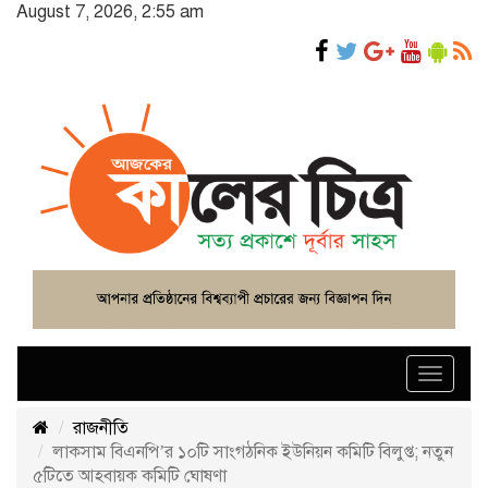
August 7, 2026, 2:55 am
Toggle
navigat
রাজনীতি
লাকসাম বিএনপি’র ১০টি সাংগঠনিক ইউনিয়ন কমিটি বিলুপ্ত; নতুন
৫টিতে আহবায়ক কমিটি ঘোষণা