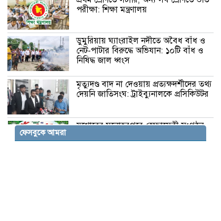
পরীক্ষা: শিক্ষা মন্ত্রণালয়
ডুমুরিয়ায় ঘ্যাংরাইল নদীতে অবৈধ বাঁধ ও
নেট-পাটার বিরুদ্ধে অভিযান: ১০টি বাঁধ ও
নিষিদ্ধ জাল ধ্বংস
মৃত্যুদণ্ড বাদ না দেওয়ায় প্রত্যক্ষদর্শীদের তথ্য
দেয়নি জাতিসংঘ: ট্রাইব্যুনালকে প্রসিকিউটর
যশোরের মনোহরপুরে স্বেচ্ছাসেবী সংগঠন
ফেসবুকে আমরা
‘প্রয়াস’-এর শুভ উদ্বোধন শুক্রবার
লালমনিরহাটে সন্ত্রাসবিরোধী আইনে মহিলা
আওয়ামী লীগ নেত্রী মেহরুন নাহার মেরী
গ্রেপ্তার
জামালপুরে বিজিবির পৃথক অভিযানে
ভারতীয় মদ-কসমেটিকস জব্দ