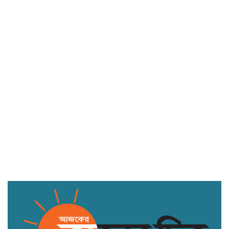
সিদ্ধিরগঞ্জে পুলিশের অভিযানে বিভিন্ন
মামলায় গ্রেফতার ১৩
আমতলীতে স্বপ্নছোঁয়ার উদ্যোগে শিক্ষা
উপকরণ বিতরণ ও বৃক্ষরোপণ
আওয়ামী লীগের প্রবীণ নেতা মোহাম্মদ
গোলাম রব্বানী রাজনীতি ছাড়লেন