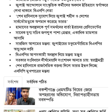
জুলাই আন্দোলনে সাংস্কৃতিক কর্মীদের অবদান ইতিহাসে স্বর্ণাক্ষরে
লেখা থাকবে: বিএনপি নেতা
‘শেখ হাসিনাকে সুযোগ দিয়ে জুলাই শহীদ ও দেশের
সার্বভৌমত্বকে অপমান করেছে ভারত’
হামাসের অবস্থানকে পূর্ণ সমর্থনের বার্তা ইরানের প্রেসিডেন্টের
সাবেক যুগ্ম সচিব জগলুল পাশা গ্রেপ্তার, একাধিক মামলার
আসামি
সারজিস আলমের মন্তব্য: জুলাইয়ের ডকুমেন্টারিতে বিএনপির
অভ্যুত্থান দাবি
বিএনপির আপসকামী অবস্থান নিয়ে মন্তব্য মঞ্জুর
সরকার সংবিধানে দীর্ঘমেয়াদি সংশোধন আনতে চায়: স্বরাষ্ট্রমন্ত্রী
শেখ হাসিনাকে রাজনৈতিক বক্তব্য দিলে ভারত ইন্ধন দিচ্ছে:
এনসিপি মুখপাত্রের মন্তব্য
সর্বশেষ
সর্বাধিক পঠিত
বকশীগঞ্জে প্রেমঘটিত বিয়ের জেরে
অপহরণের অভিযোগ, নিরাপত্তাহীনতায়
নবদম্পতি
প্রথম শ্রেণিতে লটারি, অন্য সব শ্রেণিতে ভর্তি