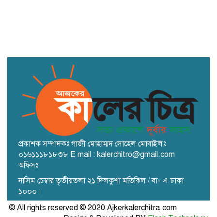
করে বিএনপির দুই পক্ষের পাল্টাপাল্টি
মিছিল ও সমাবেশ
প্রকাশক সম্পাদকঃ গাজী মোহাম্মদ সোহেল মোবাইলঃ
০১৬১১১৮১৮৩৮ E mail : kalerchitro@gmail.com
অফিসঃ
নাসিম চেম্বার তৃতীয়তলা ২১ দিলকুশা মতিঝিল / বা- এ ঢাকা
১০০০।
© All rights reserved © 2020 Ajkerkalerchitra.com