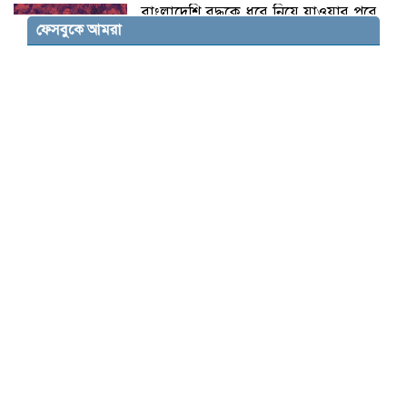
বাংলাদেশি বৃদ্ধকে ধরে নিয়ে যাওয়ার পরে
ফেসবুকে আমরা
ভারতীয় যুবককে ধরে আনলো স্থানীয়রা
আলোছায়া সমাজ উন্নয়ন সংস্থার উদ্যোগে
অসহায় মানুষের মাঝে আর্থিক সহায়তা
যশোরের মনোহরপুরে ‘প্রয়াস’ স্বেচ্ছাসেবী
সংগঠনের শুভ উদ্বোধন, শিক্ষা উপকরণ ও
মানবিক সহায়তা বিতরণ
পাঁচবিবিতে এ্যাম্পুলসহ মাদক ব্যবসায়ী
গ্রেফতার
রূপগঞ্জে সাবেক সেনা কর্মকর্তার বাড়িতে
হামলা ভাংচুর ২০লক্ষাধিক টাকার মাল লুট
সুনামগঞ্জের দিরাইয়ে ১৪৪ ধারা উপেক্ষা