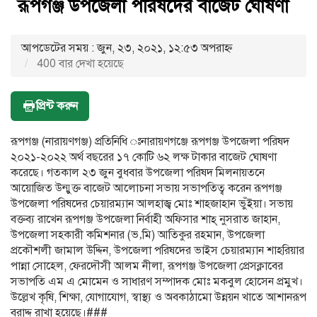
রূপগঞ্জ উপজেলা পরিষদের বাজেট ঘোষণা
আপডেটের সময় : জুন, ২৩, ২০২১, ১২:৫৩ অপরাহ্ণ
400 বার দেখা হয়েছে
প্রিন্ট করুন
রূপগঞ্জ (নারায়ণগঞ্জ) প্রতিনিধি ঃনারায়ণগঞ্জে রূপগঞ্জ উপজেলা পরিষদ
২০২১-২০২২ অর্থ বছরের ১৭ কোটি ৬২ লক্ষ টাকার বাজেট ঘোষণা
করেছে। গতকাল ২৩ জুন বুধবার উপজেলা পরিষদ মিলনায়তনে
আয়োজিত উন্মুক্ত বাজেট আলোচনা সভায় সভাপতিত্ব করেন রূপগঞ্জ
উপজেলা পরিষদের চেয়ারম্যান আলহাজ্ব মোঃ শাহজাহান ভুঁইয়া। সভায়
বক্তব্য রাখেন রূপগঞ্জ উপজেলা নির্বাহী অফিসার শাহ্ নুসরাত জাহান,
উপজেলা সহকারী কমিশনার (ভ‚মি) আতিকুর রহমান, উপজেলা
প্রকৌশলী জামাল উদ্দিন, উপজেলা পরিষদের ভাইস চেয়ারম্যান শাহরিয়ার
পান্না সোহেল, ফেরদৌসী আলম নীলা, রূপগঞ্জ উপজেলা প্রেসক্লাবের
সভাপতি এম এ মোমেন ও সাধারণ সম্পাদক মোঃ মকবুল হোসেন প্রমুখ।
উল্লেখ কৃষি, শিক্ষা, যোগাযোগ, স্বাস্থ্য ও অবকাঠামো উন্নয়ন খাতে আশানরূপ
বরাদ্দ রাখা হয়েছে।###