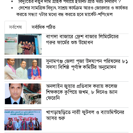
বিদ্যুতের নতুন দাম গ্রাহক পর্যায়ে ইউনিট প্রতি খরচ নির্ধারণ ?
দেশের সামগ্রিক বিদ্যুৎ সাশ্রয় কার্যক্রম আরও জোরদার ও কার্যকর
করতে সন্ধ্যা ৭টার মধ্যে বন্ধ করতে হবে মার্কেট-শপিংমল
সর্বশেষ
সর্বাধিক পঠিত
বাগদা বাজারে ফ্রেশ বাজার লিমিটেডের
গরুর ফার্মের শুভ উদ্বোধন
সুনামগঞ্জ জেলা পূজা উদযাপন পরিষদের ৮১
সদস্য বিশিষ্ঠ পূর্ণাঙ্গ কমিটির অনুমোদন
অনলাইন জুয়ার প্রতিবাদ করায় কলেজ
শিক্ষককে কুপিয়ে জখম, ৮ দিনেও জ্ঞান
ফেরেনি
খাগড়াছড়িতে নারী ফুটবল ও ব্যাডমিন্টনের
আসর শুরু