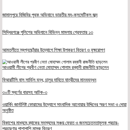
জামালপুরে বিজিবির পৃথক অভিযানে ভারতীয় মদ-কসমেটিকস জব্দ
সিদ্ধিরগঞ্জে পুলিশের অভিযানে বিভিন্ন মামলায় গ্রেফতার ১৩
আমতলীতে স্বপ্নছোঁয়ার উদ্যোগে শিক্ষা উপকরণ বিতরণ ও বৃক্ষরোপণ
আওয়ামী লীগের প্রবীণ নেতা মোহাম্মদ গোলাম রব্বানী রাজনীতি ছাড়লেন
বিআরটিসি বাস সার্ভিস বন্ধ, চালুর দাবিতে যাত্রীদের মানববন্ধন
৩০টি স্বর্ণের বারসহ আটক-৩
ওয়ার্কিং জার্নালিষ্ট ফোরামের উদ্যোগে সাংবাদিক আনোয়ার উদ্দিনের স্মরণ সভা ও দোয়া
অনুষ্ঠিত
বিকাশের মাধ্যমে ব্র্যাকের সদস্যদের সঞ্চয় ফেরত ও জনসচেতনতামূলক প্রচার-
প্রচারণার পাশাপাশি মাস্ক বিতরণ