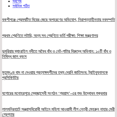
সর্বশেষ
সর্বাধিক পঠিত
বকশীগঞ্জে প্রেমঘটিত বিয়ের জেরে অপহরণের অভিযোগ, নিরাপত্তাহীনতায় নবদম্পতি
প্রথম শ্রেণিতে লটারি, অন্য সব শ্রেণিতে ভর্তি পরীক্ষা: শিক্ষা মন্ত্রণালয়
ডুমুরিয়ায় ঘ্যাংরাইল নদীতে অবৈধ বাঁধ ও নেট-পাটার বিরুদ্ধে অভিযান: ১০টি বাঁধ ও
নিষিদ্ধ জাল ধ্বংস
মৃত্যুদণ্ড বাদ না দেওয়ায় প্রত্যক্ষদর্শীদের তথ্য দেয়নি জাতিসংঘ: ট্রাইব্যুনালকে
প্রসিকিউটর
যশোরের মনোহরপুরে স্বেচ্ছাসেবী সংগঠন ‘প্রয়াস’-এর শুভ উদ্বোধন শুক্রবার
লালমনিরহাটে সন্ত্রাসবিরোধী আইনে মহিলা আওয়ামী লীগ নেত্রী মেহরুন নাহার মেরী
গ্রেপ্তার