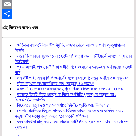
Twitter
Email
Share
এই বিভাগের আরও খবর
ক্ষতিকর ব্যাকটেরিয়ার উপস্থিতি, বাজার থেকে আরও ৮ পণ্য প্রত্যাহারের
নির্দেশ
নতুন বিলাসবহুল ব্র্যান্ড ‘নেল হোটেলস’ যাত্রা শুরু, নিউইয়র্কে আসছে ‘দ্য নেল
নিউইয়র্ক’
প্রায় আড়াই লাখ কোটি টাকা ঘাটতি নিয়ে সংসদে ২০২৬-২৭ অর্থবছরের বাজেট
পাস
এনসিটি পরিচালনায় ডিপি ওয়ার্ল্ডের সঙ্গে বাংলাদেশ: নতুন অর্থনৈতিক সম্ভাবনা
সুইস ব্যাংকে বাংলাদেশিদের অর্থ বেড়েছে ৪১ শতাংশ
ইসলামী ব্যাংকের চেয়ারম্যানসহ পুরো পর্ষদ বাতিল করল বাংলাদেশ ব্যাংক
বাজেটে তিনটি বিষয় গুরুত্ব না দিলে অর্থনীতি পুনরুদ্ধার সম্ভব নয় :
বিকেএমইএ সভাপতি
বিদ্যুতের নতুন দাম গ্রাহক পর্যায়ে ইউনিট প্রতি খরচ নির্ধারণ ?
দেশের সামগ্রিক বিদ্যুৎ সাশ্রয় কার্যক্রম আরও জোরদার ও কার্যকর করতে
সন্ধ্যা ৭টার মধ্যে বন্ধ করতে হবে মার্কেট-শপিংমল
বন্ধ কারখানা চালু করতে ৬০ হাজার কোটি টাকার প্রণোদনা ঘোষণা বাংলাদেশ
ব্যাংকের