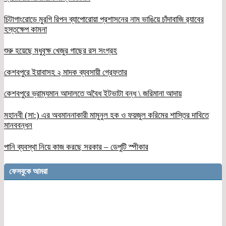
চিটাগাংরোডে মুরগি রিপন ব্যাপোরোয়া প্রশাসনের নাম ভাঙিয়ে চাঁদাবাজি র‌্যাবের
হস্তক্ষেপ কামনা
শুরু হয়েছে মধুবৃক্ষ খেজুর গাছের রস সংগ্রহ
কেশবপুরে ইয়াবাসহ ২ মাদক ব্যবসায়ী গ্রেফতার
কেশবপুরে ভ্রাম্যমান আদালতে অবৈধ ইটভাটা বন্ধ \ জরিমানা আদায়
মহানবী (সা:) এর অবমাননাকারী মামুনুল হক ও ফয়জুল করিমের শাস্তির দাবিতে
মানববন্ধন
পানি ব্যবস্থা নিয়ে কাজ করছে সরকার – ডেপুটি স্পীকার
ফেসবুকে আমরা