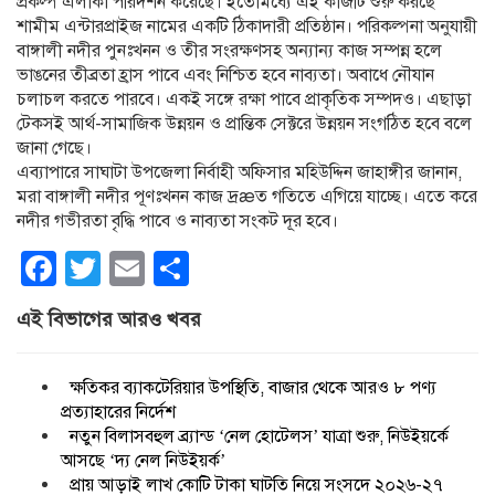
প্রকল্প এলাকা পরিদর্শন করেছে। ইতোমধ্যে এই কাজটি শুরু করছে
শামীম এন্টারপ্রাইজ নামের একটি ঠিকাদারী প্রতিষ্ঠান। পরিকল্পনা অনুযায়ী
বাঙ্গালী নদীর পুনঃখনন ও তীর সংরক্ষণসহ অন্যান্য কাজ সম্পন্ন হলে
ভাঙনের তীব্রতা হ্রাস পাবে এবং নিশ্চিত হবে নাব্যতা। অবাধে নৌযান
চলাচল করতে পারবে। একই সঙ্গে রক্ষা পাবে প্রাকৃতিক সম্পদও। এছাড়া
টেকসই আর্থ-সামাজিক উন্নয়ন ও প্রান্তিক সেক্টরে উন্নয়ন সংগঠিত হবে বলে
জানা গেছে।
এব্যাপারে সাঘাটা উপজেলা নির্বাহী অফিসার মহিউদ্দিন জাহাঙ্গীর জানান,
মরা বাঙ্গালী নদীর পূণঃখনন কাজ দ্রæত গতিতে এগিয়ে যাচ্ছে। এতে করে
নদীর গভীরতা বৃদ্ধি পাবে ও নাব্যতা সংকট দূর হবে।
Facebook
Twitter
Email
Share
এই বিভাগের আরও খবর
ক্ষতিকর ব্যাকটেরিয়ার উপস্থিতি, বাজার থেকে আরও ৮ পণ্য
প্রত্যাহারের নির্দেশ
নতুন বিলাসবহুল ব্র্যান্ড ‘নেল হোটেলস’ যাত্রা শুরু, নিউইয়র্কে
আসছে ‘দ্য নেল নিউইয়র্ক’
প্রায় আড়াই লাখ কোটি টাকা ঘাটতি নিয়ে সংসদে ২০২৬-২৭