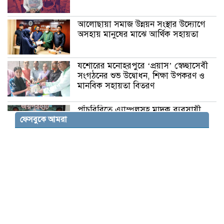
আলোছায়া সমাজ উন্নয়ন সংস্থার উদ্যোগে
অসহায় মানুষের মাঝে আর্থিক সহায়তা
যশোরের মনোহরপুরে ‘প্রয়াস’ স্বেচ্ছাসেবী
সংগঠনের শুভ উদ্বোধন, শিক্ষা উপকরণ ও
মানবিক সহায়তা বিতরণ
পাঁচবিবিতে এ্যাম্পুলসহ মাদক ব্যবসায়ী
ফেসবুকে আমরা
গ্রেফতার
রূপগঞ্জে সাবেক সেনা কর্মকর্তার বাড়িতে
হামলা ভাংচুর ২০লক্ষাধিক টাকার মাল লুট
সুনামগঞ্জের দিরাইয়ে ১৪৪ ধারা উপেক্ষা
করে বিএনপির দুই পক্ষের পাল্টাপাল্টি
মিছিল ও সমাবেশ