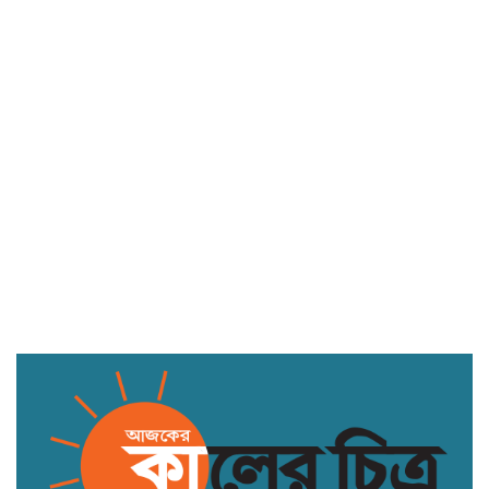
ডুমুরিয়ায় আইন-শৃঙ্খলার চরম অবনতি:
চুরি-ছিনতাই নিত্যদিনের ঘটনা
তিস্তা মহাপরিকল্পনার পাইলট প্রকল্পের
কাজ অল্প কিছুদিনের মধ্যেই শুরু হবে: পানি
সম্পদ প্রতিমন্ত্রী
সুনামগঞ্জের মান্নান মিয়া দালালদের খপ্পরে
পড়ে এখন ভারতের গুয়াহাটি রিফুজি ক্যাম্পে
আটক