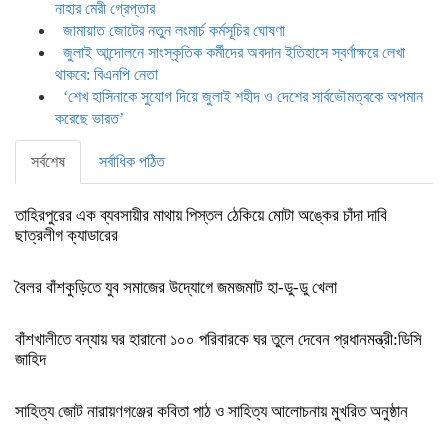
নাহার মেরী গ্রেপ্তার
জামায়াত জোটের নতুন লংমার্চ কর্মসূচির ঘোষণা
জুলাই আন্দোলনে সাংস্কৃতিক কর্মীদের অবদান ইতিহাসে স্বর্ণাক্ষরে লেখা
থাকবে: বিএনপি নেতা
‘শেখ হাসিনাকে সুযোগ দিয়ে জুলাই শহীদ ও দেশের সার্বভৌমত্বকে অপমান
করেছে ভারত’
সর্বশেষ
সর্বাধিক পঠিত
তাহিরপুরের এক ব্যবসায়ীর মাথায় পিস্তল ঠেকিয়ে মোটা অঙ্কের চাঁদা দাবি
ছাত্রলীগ ক্যাডারের
বৈলর বাঁশকুড়িতে যুব সমাজের উদ্যোগে জমজমাট হা-ডু-ডু খেলা
বাঁশখালীতে বন্যায় ঘর হারানো ১০০ পরিবারকে ঘর তুলে দেবেন প্রধানমন্ত্রী:ডিসি
জাহিদ
সাহিত্য জোট নারায়ণগঞ্জের কবিতা পাঠ ও সাহিত্য আলোচনায় মুখরিত অনুষ্ঠান