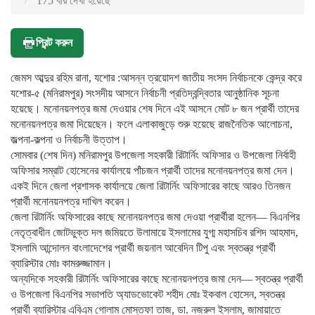
175 বার দেখা হয়েছে
প্রিন্ট করুন
জেমস আব্দুর রহিম রানা, যশোর :আসন্ন ত্রয়োদশ জাতীয় সংসদ নির্বাচনকে কেন্দ্র করে
যশোর-৫ (মনিরামপুর) সংসদীয় আসনে নির্বাচনী প্রতিদ্বন্দ্বিতার আনুষ্ঠানিক সূচনা
হয়েছে। মনোনয়নপত্র জমা দেওয়ার শেষ দিনে এই আসনে মোট ৮ জন প্রার্থী তাদের
মনোনয়নপত্র জমা দিয়েছেন। ফলে এলাকাজুড়ে শুরু হয়েছে রাজনৈতিক আলোচনা,
জল্পনা-কল্পনা ও নির্বাচনী উত্তাপ।
সোমবার (শেষ দিন) মনিরামপুর উপজেলা সহকারী রিটার্নিং অফিসার ও উপজেলা নির্বাহী
অফিসার সম্রাট হোসেনের কার্যালয়ে পাঁচজন প্রার্থী তাদের মনোনয়নপত্র জমা দেন।
একই দিনে জেলা প্রশাসক কার্যালয়ে জেলা রিটার্নিং অফিসারের কাছে আরও তিনজন
প্রার্থী মনোনয়নপত্র দাখিল করেন।
জেলা রিটার্নিং অফিসারের কাছে মনোনয়নপত্র জমা দেওয়া প্রার্থীরা হলেন— বিএনপির
নেতৃত্বাধীন জোটভুক্ত দল জমিয়তে উলামায়ে ইসলামের যুগ্ম মহাসচিব রশিদ আহমাদ,
ইসলামি আন্দোলন বাংলাদেশের প্রার্থী জয়নাল আবেদিন টিপু এবং স্বতন্ত্র প্রার্থী
ব্যারিস্টার মোঃ কামরুজ্জামান।
অন্যদিকে সহকারী রিটার্নিং অফিসারের কাছে মনোনয়নপত্র জমা দেন— স্বতন্ত্র প্রার্থী
ও উপজেলা বিএনপির সভাপতি অ্যাডভোকেট শহীদ মোঃ ইকবাল হোসেন, স্বতন্ত্র
প্রার্থী ব্যারিস্টার এবিএম গোলাম মোস্তফা তাজ, ডা. নজরুল ইসলাম, জামায়াতে