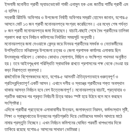
ইসলামী মনোনীত প্রার্থী অ্যাডভোকেট গাজী এনামুল হক এবং জাতীয় পার্টির প্রার্থী এম
এ হালিম।
সহকারী রিটার্নিং অফিসার ও উপজেলা নির্বাহী অফিসার সম্রাট হোসেন জানান, যশোর-৫
আসনে মোট ১৩ জন প্রার্থী মনোনয়নপত্র সংগ্রহ করেছিলেন। এর মধ্যে শেষ পর্যন্ত
৮ জন প্রার্থী মনোনয়নপত্র জমা দিয়েছেন। যাচাই-বাছাই শেষে বৈধ প্রার্থীদের তালিকা
প্রকাশ করা হবে নির্বাচন কমিশনের নির্ধারিত সময়সূচি অনুযায়ী।
মনোনয়নপত্র জমা দেওয়াকে কেন্দ্র করে দিনভর প্রার্থীদের সমর্থক ও নেতাকর্মীদের
উপস্থিতিতে মনিরামপুর উপজেলা চত্বর ও জেলা প্রশাসক কার্যালয় এলাকায় ছিল
উৎসবমুখর পরিবেশ। কোথাও কোথাও স্লোগান, মিছিল ও সংক্ষিপ্ত পথসভা অনুষ্ঠিত
হয়। তবে আইনশৃঙ্খলা পরিস্থিতি স্বাভাবিক রাখতে প্রশাসনের পক্ষ থেকে নেওয়া হয়
কড়া নিরাপত্তা ব্যবস্থা।
রাজনৈতিক বিশ্লেষকদের মতে, যশোর-৫ আসনটি ঐতিহ্যগতভাবে গুরুত্বপূর্ণ ও
প্রতিদ্বন্দ্বিতাপূর্ণ একটি আসন। এখানে দলীয় ও স্বতন্ত্র প্রার্থীদের শক্ত অবস্থান
থাকায় আসন্ন নির্বাচন হবে বেশ উত্তেজনাপূর্ণ। মনোনয়নপত্র যাচাই, প্রত্যাহার ও
প্রতীক বরাদ্দের পর প্রকৃত নির্বাচনী চিত্র আরও স্পষ্ট হয়ে উঠবে বলে মনে করছেন
সংশ্লিষ্টরা।
এদিকে প্রার্থীরা প্রত্যেকে এলাকাবাসীর উন্নয়ন, জলাবদ্ধতা নিরসন, কর্মসংস্থান সৃষ্টি,
শিক্ষা ও স্বাস্থ্যখাতের উন্নয়নের প্রতিশ্রুতি দিয়ে ভোটারদের সমর্থন আদায়ে মাঠে
নামার প্রস্তুতি নিচ্ছেন। এখন নির্বাচন কমিশনের ঘোষিত পরবর্তী ধাপগুলোর দিকে
তাকিয়ে রয়েছে যশোর-৫ আসনের সাধারণ ভোটাররা।