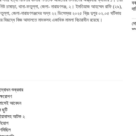
বক
ং-নিউ চাষাড়া, থানা-ফতুল্লা, জেলা- নারায়ণগঞ্জ, ২। ইমতিয়াজ আহম্মেদ রাফি (২৯),
দা
ফতুল্লা, জেলা-নারায়ণগঞ্জদের অদ্য ২২ ডিসেম্বর ২০২৫ খ্রিঃ দুপুর ০২.০৫ ঘটিকায়
র বিরূদ্ধে বিজ্ঞ আদালতে মাদকসহ একাধিক মামলা বিচারাধীন রয়েছে।
দো
মা
দ্বোধন শুক্রবার
ক্ষরোপণ
ি পাসেই আবেদন
 ছুটি
স ইয়াবাসহ আটক ২
নিয়োগ
গণমিছিল