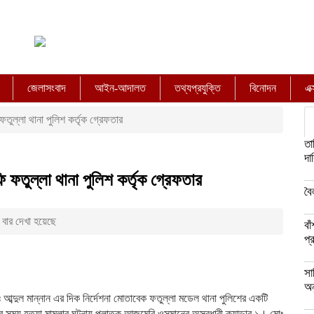
জেলাসংবাদ
আইন-আদালত
তথ্যপ্রযুক্তি
বিনোদন
এক
ফতুল্লা থানা পুলিশ কর্তৃক গ্রেফতার
তা
দা
ি ফতুল্লা থানা পুলিশ কর্তৃক গ্রেফতার
বৈ
বার দেখা হয়েছে
বা
প্
সা
অন
ঃ আব্দুল মান্নান এর দিক নির্দেশনা মোতাবেক ফতুল্লা মডেল থানা পুলিশের একটি
র সময় হত্যা মামলার ঘটনায় পলাতক আজমেরি ওসমানের অস্ত্রধারী ক্যাডার ১। মোঃ