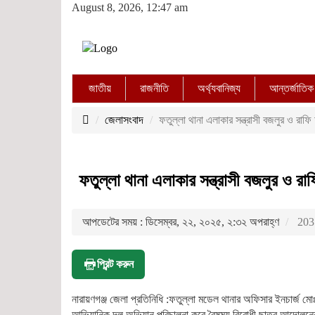
August 8, 2026, 12:47 am
জাতীয়
রাজনীতি
অর্থ্যবানিজ্য
আন্তর্জাতিক
জেলাসংবাদ
ফতুল্লা থানা এলাকার সন্ত্রাসী বজলুর ও রাফি 
ফতুল্লা থানা এলাকার সন্ত্রাসী বজলুর ও রাফ
আপডেটের সময় : ডিসেম্বর, ২২, ২০২৫, ২:৩২ অপরাহ্ণ
203 
প্রিন্ট করুন
নারায়ণগঞ্জ জেলা প্রতিনিধি :ফতুল্লা মডেল থানার অফিসার ইনচার্জ মো
আভিযানিক দল অভিযান পরিচালনা করে বৈষম্য বিরোধী ছাত্র আন্দোলনে