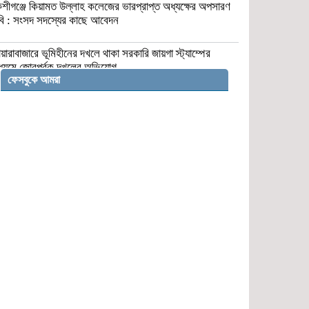
শীগঞ্জে কিয়ামত উল্লাহ কলেজের ভারপ্রাপ্ত অধ্যক্ষের অপসারণ
বি : সংসদ সদস্যের কাছে আবেদন
য়ারাবাজারে ভূমিহীনের দখলে থাকা সরকারি জায়গা স্ট্যাম্পের
ধ্যমে জোরপূর্বক দখলের অভিযোগ
ফেসবুকে আমরা
বকশীগঞ্জে উপজেলা পরিষদ অডিটোরিয়াম
উদ্বোধন করলেন প্রতিমন্ত্রী মিল্লাত
মতলব উত্তর উপজেলায় ট্রান্সফরমার চুরির
ঘটনায় বিদ্যুৎবিহীন অর্ধশতাধিক পরিবার
সংসদ সদস্যদের বেতন ৫ লাখ, মন্ত্রীদের ১০
লাখ করার প্রস্তাব নুরুল হক নুরের
টেকনাফ স্থলবন্দরে ফিরে এসেছে কর্মচাঞ্চল্য,
সীমিত পরিসরে চলছে বাণিজ্য