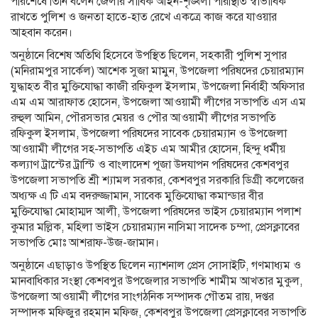
পরিশেষে তিনি বলেন জেলার সার্বিক আইন-শৃঙ্খলা পরিস্থিতি স্বাভাবিক
রাখতে পুলিশ ও জনতা হাতে-হাত রেখে একত্রে কাজ করে যাওয়ার
আহবান করেন।
অনুষ্ঠানে বিশেষ অতিথি হিসেবে উপস্থিত ছিলেন, সহকারী পুলিশ সুপার
(মনিরামপুর সার্কেল) আশেক সুজা মামুন, উপজেলা পরিষদের চেয়ারম্যান
যুদ্ধাহত বীর মুক্তিযোদ্ধা কাজী রফিকুল ইসলাম, উপজেলা নির্বাহী অফিসার
এম এম আরাফাত হোসেন, উপজেলা আওয়ামী লীগের সভাপতি এস এম
রুহুল আমিন, পৌরসভার মেয়র ও পৌর আওয়ামী লীগের সভাপতি
রফিকুল ইসলাম, উপজেলা পরিষদের সাবেক চেয়ারম্যান ও উপজেলা
আওয়ামী লীগের সহ-সভাপতি এইচ এম আমীর হোসেন, হিন্দু ধর্মীয়
কল্যাণ ট্রাস্টের ট্রাস্টি ও বাংলাদেশ পূজা উদযাপন পরিষদের কেশবপুর
উপজেলা সভাপতি শ্রী শ্যামল সরকার, কেশবপুর সরকারি ডিগ্রী কলেজের
অধ্যক্ষ এ টি এম বদরুজ্জামান, সাবেক মুক্তিযোদ্ধা কমান্ডার বীর
মুক্তিযোদ্ধা মোহাম্মদ আলী, উপজেলা পরিষদের ভাইস চেয়ারম্যান পলাশ
কুমার মল্লিক, মহিলা ভাইস চেয়ারম্যান নাসিমা সাদেক চম্পা, প্রেসক্লাবের
সভাপতি মোঃ আশরাফ-উজ-জামান।
অনুষ্ঠানে এছাড়াও উপস্থিত ছিলেন ন্যাশনাল প্রেস সোসাইটি, গণমাধ্যম ও
মানবাধিকার সংস্থা কেশবপুর উপজেলার সভাপতি শামীম আখতার মুকুল,
উপজেলা আওয়ামী লীগের সাংগঠনিক সম্পাদক গৌতম রায়, দপ্তর
সম্পাদক মফিজুর রহমান মফিজ, কেশবপুর উপজেলা প্রেসক্লাবের সভাপতি