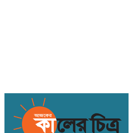
মাধবপুরে ত্রিমুখী সংঘর্ষে নিহত ২,
মহাসড়কে যান চলাচল বন্ধ
দেশে ভোটার সংখ্যা ১২ কোটি ৮৬ লাখ ৩২
হাজার ৫৫৫: ইসি সচিব
ইসলামের দৃষ্টিতে রাতের কুসংস্কার: ১১টি
অহেতুক বিশ্বাস