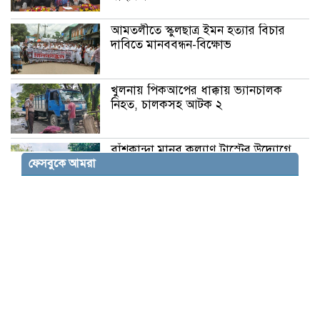
আমতলীতে স্কুলছাত্র ইমন হত্যার বিচার
দাবিতে মানববন্ধন-বিক্ষোভ
খুলনায় পিকআপের ধাক্কায় ভ্যানচালক
নিহত, চালকসহ আটক ২
বাঁশকান্দা মানব কল্যাণ ট্রাস্টের উদ্যোগে
ফেসবুকে আমরা
বৃক্ষরোপণ ও সোলার লাইট স্থাপন
ঢাকায় গোপন বৈঠককালে আওয়ামী লীগের
৬ নেতা আটক
দেশে রাজনৈতিক ও সাংবিধানিক সংকটের
অভিযোগ নাহিদ ইসলামের