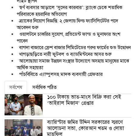
লাইট স্থাপন
স্বর্ণ ব্যবসার আড়ালে ‘সুদের কারবার’: ব্ল্যাংক চেকে শতাধিক
পরিবারকে হয়রানির অভিযোগ
ব্র্যাকের নিয়োগ বিজ্ঞপ্তি: ২ জেলায় ফিল্ড ফ্যাসিলিটেটর পদে
আবেদন শুরু
ওয়ালটনে চাকরির সুযোগ, প্রভিডেন্ট ফান্ড ও মুনাফার অংশ
পাবেন
বাগদা বাজারে ফ্রেশ বাজার লিমিটেডের গরুর ফার্মের শুভ উদ্বোধন
খাগড়াছড়িতে নারী ফুটবল ও ব্যাডমিন্টনের আসর শুরু
আলোছায়া সমাজ উন্নয়ন সংস্থার উদ্যোগে অসহায় মানুষের মাঝে
আর্থিক সহায়তা
পাঁচবিবিতে এ্যাম্পুলসহ মাদক ব্যবসায়ী গ্রেফতার
সর্বশেষ
সর্বাধিক পঠিত
১০০ টাকায় ভাত-মাংস বিক্রি করা সেই
‘ভাইরাল মিজান’ গ্রেপ্তার
ব্যারিস্টার জমির উদ্দিন সরকারের স্মরণে
আলোচনা সভা, কোরআন খতম ও দোয়া
মাহফিল