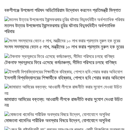
বকশীগঞ্জে উপজেলা পরিষদ অডিটোরিয়াম উদ্বোধন করলেন প্রতিমন্ত্রী মিল্লাত
মতলব উত্তর উপজেলায় ট্রান্সফরমার চুরির ঘটনায় বিদ্যুৎবিহীন অর্ধশতাধিক
পরিবার
সংসদ সদস্যদের বেতন ৫ লাখ, মন্ত্রীদের ১০ লাখ করার প্রস্তাব নুরুল হক নুরের
টেকনাফ স্থলবন্দরে ফিরে এসেছে কর্মচাঞ্চল্য, সীমিত পরিসরে চলছে বাণিজ্য
ইসলামী বিশ্ববিদ্যালয়ের শিক্ষার্থীকে বহিষ্কার, গোপনে ছবি শেয়ার করার অভিযোগ
জামায়াত আমিরের বক্তব্য: আওয়ামী লীগকে রাজনীতি করার সুযোগ দেওয়া উচিত
নয়
মোজতবা খামেনির শারীরিক অবস্থার বিষয়ে উদ্বেগ, যোগাযোগে অসুবিধা