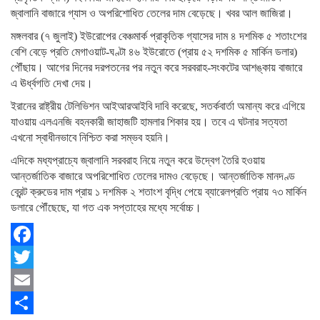
জ্বালানি বাজারে গ্যাস ও অপরিশোধিত তেলের দাম বেড়েছে। খবর আল জাজিরা।
মঙ্গলবার (৭ জুলাই) ইউরোপের বেঞ্চমার্ক প্রাকৃতিক গ্যাসের দাম ৪ দশমিক ৫ শতাংশের
বেশি বেড়ে প্রতি মেগাওয়াট-ঘণ্টা ৪৬ ইউরোতে (প্রায় ৫২ দশমিক ৫ মার্কিন ডলার)
পৌঁছায়। আগের দিনের দরপতনের পর নতুন করে সরবরাহ-সংকটের আশঙ্কায় বাজারে
এ ঊর্ধ্বগতি দেখা দেয়।
ইরানের রাষ্ট্রীয় টেলিভিশন আইআরআইবি দাবি করেছে, সতর্কবার্তা অমান্য করে এগিয়ে
যাওয়ায় এলএনজি বহনকারী জাহাজটি হামলার শিকার হয়। তবে এ ঘটনার সত্যতা
এখনো স্বাধীনভাবে নিশ্চিত করা সম্ভব হয়নি।
এদিকে মধ্যপ্রাচ্যে জ্বালানি সরবরাহ নিয়ে নতুন করে উদ্বেগ তৈরি হওয়ায়
আন্তর্জাতিক বাজারে অপরিশোধিত তেলের দামও বেড়েছে। আন্তর্জাতিক মানদণ্ড
ব্রেন্ট ক্রুডের দাম প্রায় ১ দশমিক ২ শতাংশ বৃদ্ধি পেয়ে ব্যারেলপ্রতি প্রায় ৭৩ মার্কিন
ডলারে পৌঁছেছে, যা গত এক সপ্তাহের মধ্যে সর্বোচ্চ।
Facebook
Twitter
Email