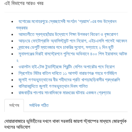
Share
এই বিভাগের আরও খবর
যশোরের মনোহরপুরে স্বেচ্ছাসেবী সংগঠন ‘প্রয়াস’-এর শুভ উদ্বোধন
শুক্রবার
আমতলীতে স্বপ্নছোঁয়ার উদ্যোগে শিক্ষা উপকরণ বিতরণ ও বৃক্ষরোপণ
আড়ংয়ে ফোটোগ্রাফি অ্যাসিস্ট্যান্ট পদে নিয়োগ, এইচএসসি পাসেই আবেদন
ব্র্যাকের ডেপুটি ম্যানেজার পদে চাকরির সুযোগ, সপ্তাহে ২ দিন ছুটি
সুনামগঞ্জের দিরাই বাসস্ট্রেশনে পুলিশের অভিযানে ৪০০ পিস ইয়াবাসহ আটক
২
ওয়ালটন হাই-টেক ইন্ডাস্ট্রিজে প্রিন্টিং মেশিন অপারেটর পদে নিয়োগ
প্রিপেইড মিটার বাতিল দাবিতে ১১ আগস্ট নারায়ণগঞ্জ শহরে গণমিছিল
জুলাই গণঅভ্যুত্থানের বীর শহীদদের প্রতি খাগড়াছড়িবাসীর শ্রদ্ধাঞ্জলি
বালিয়াকান্দিতে জুলাই গণঅভ্যুত্থান দিবস পালিত
রাজবাড়ীর পাংশায় সাংবাদিককে মারধরের ঘটনায় একজন গ্রেপ্তার
সর্বশেষ
সর্বাধিক পঠিত
দোয়ারাবাজারে ভূমিহীনের দখলে থাকা সরকারি জায়গা স্ট্যাম্পের মাধ্যমে জোরপূর্বক
দখলের অভিযোগ