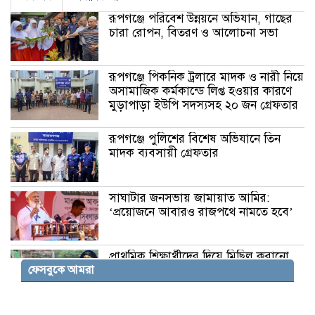
রূপগঞ্জে পরিবেশ উন্নয়নে অভিযান, গাছের
চারা রোপন, বিতরণ ও আলোচনা সভা
রূপগঞ্জে পিকনিক ট্রলারে মাদক ও নারী নিয়ে
অসামাজিক কর্মকান্ডে লিপ্ত হওয়ার কারণে
মুড়াপাড়া ইউপি সদস্যসহ ২০ জন গ্রেফতার
রূপগঞ্জে পুলিশের বিশেষ অভিযানে তিন
মাদক ব্যবসায়ী গ্রেফতার
সাঘাটার জনসভায় জামায়াত আমির:
‘প্রয়োজনে আবারও রাজপথে নামতে হবে’
প্রাথমিক শিক্ষার্থীদের দিয়ে মিছিল করানো
ফেসবুকে আমরা
যুবলীগ নেতা গ্রেপ্তার