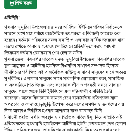
প্রিন্ট করুন
প্রতিনিধি :
খুলনার ডুমুরিয়া উপজেলার ৫ নম্বর আটলিয়া ইউনিয়ন পরিষদ নির্বাচনকে
সামনে রেখে মাঠ পর্যায়ে রাজনৈতিক তৎপরতা ও নির্বাচনী আমেজ শুরু
হয়েছে। বর্তমান পরিষদের সফল সমাপ্তি ও এলাকার সার্বিক উন্নয়নের ধারা
বজায় রাখতে আবারও চেয়ারম্যান হিসেবে প্রতিদ্বন্দ্বিতা করার ঘোষণা
দিয়েছেন বর্তমান চেয়ারম্যান শেখ হেলাল উদ্দিন।
খুলনা জেলা বিএনপির সাবেক সদস্য ডুমুরিয়া উপজেলা বিএনপির সাবেক
যুগ্ম আহ্বায়ক ও আটলিয়া ইউনিয়ন বিএনপির সাধারণ সম্পাদক হিসেবে
দীর্ঘদিনের পরীক্ষিত এই রাজনৈতিক ব্যক্তিত্ব সাধারণ মানুষের মাঝে অত্যন্ত
সুপরিচিত। এলাকার মানুষের সাথে সার্বক্ষণিক যোগাযোগ রক্ষা, সামাজিক
ও অবকাঠামোগত উন্নয়ন এবং করোনাকালীন ও পরবর্তী সময়ে সাধারণ
মানুষের পাশে থেকে তিনি ইউনিয়নে এক শক্তিশালী জনভিত্তি তৈরি
করেছেন। আসন্ন নির্বাচনকে সামনে রেখে রাজনৈতিক প্রতিপক্ষের নানা
অপপ্রচার ও কাদা ছোড়াছুড়ি উপেক্ষা করে দলের সমর্থন ও জনগণের রায়
নিয়ে আবারও নির্বাচিত হওয়ার আশাবাদ ব্যক্ত করেছেন তিনি।
নির্বাচনী প্রস্তুতি, দলীয় অবস্থান ও সাম্প্রতিক বিভিন্ন ইস্যু নিয়ে সম্প্রতি এই
প্রতিবেদকের মুখোমুখি হয়েছিলেন আটলিয়া ইউপি চেয়ারম্যান শেখ হেলাল
উদ্দিন। পাঠকদের জন্য তার বিশেষ সাক্ষাৎকারটি নিচে তুলে ধরা হলো: