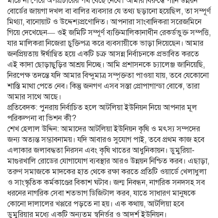
মাঠে না পেরে অপপ্রচারের পথ বেছে নেবে। আমার বিরুদ্ধে পানি উন্নয়ন
বোর্ডের জায়গা দখল বা বালির ব্যবসার যে তথ্য ছড়ানো হয়েছিল, তা সম্পূর্ণ
মিথ্যা, বানোয়াট ও উদ্দেশ্যপ্রণোদিত। আপনারা সাংবাদিকরা সরেজমিনে
গিয়ে দেখেছেন— ওই জমিটি সম্পূর্ণ ব্যক্তিমালিকানাধীন রেকর্ডভুক্ত সম্পত্তি,
যার মালিকরা নিজেরা চুক্তিপত্র করে ব্যবসায়ীকে ভাড়া দিয়েছেন। আমার
জনপ্রিয়তায় ঈর্ষান্বিত হয়ে একটি চক্র আসন্ন নির্বাচনকে প্রভাবিত করতে
এই কাদা ছোড়াছুড়ির আশ্রয় নিচ্ছে। আমি প্রশাসনকে চ্যালেঞ্জ জানিয়েছি,
নিরপেক্ষ তদন্তে যদি আমার বিন্দুমাত্র সম্পৃক্ততা পাওয়া যায়, তবে যেকোনো
শাস্তি মাথা পেতে নেব। কিন্তু জনগণ এসব সস্তা প্রোপাগান্ডা বোঝে, তারা
আমার সাথে আছে।
প্রতিবেদক: পুনরায় নির্বাচিত হলে আটলিয়া ইউনিয়ন নিয়ে আপনার মূল
পরিকল্পনা বা ভিশন কী?
শেখ হেলাল উদ্দিন: আমাদের আটলিয়া ইউনিয়ন কৃষি ও মৎস্য সম্পদের
জন্য অত্যন্ত সম্ভাবনাময়। যদি আবারও সুযোগ পাই, তবে প্রথম কাজ হবে
এলাকার জলাবদ্ধতা নিরসন এবং কৃষি খাতের আধুনিকায়ন। ডুমুরিয়া-
মাগুরখালি রোডের যোগাযোগ ব্যবস্থার আরও উন্নয়ন নিশ্চিত করব। এছাড়া,
তরুণ সমাজকে মাদকের হাত থেকে রক্ষা করতে প্রতিটি ওয়ার্ডে খেলাধুলা
ও সাংস্কৃতিক কর্মকাণ্ডের বিকাশ ঘটাব। জন্ম নিবন্ধন, নাগরিক সনদসহ সব
ধরনের নাগরিক সেবা শতভাগ ডিজিটাল করব, যাতে সাধারণ মানুষকে
কোনো দালালের খপ্পরে পড়তে না হয়। এক কথায়, আটলিয়া হবে
ডুমুরিয়ার মধ্যে একটি অন্যতম স্বনির্ভর ও আদর্শ ইউনিয়ন।