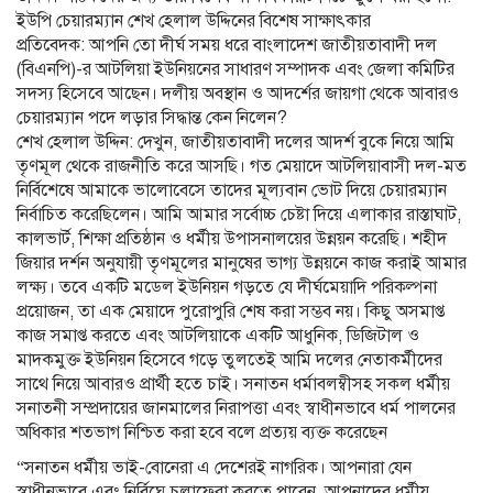
ইউপি চেয়ারম্যান শেখ হেলাল উদ্দিনের বিশেষ সাক্ষাৎকার
প্রতিবেদক: আপনি তো দীর্ঘ সময় ধরে বাংলাদেশ জাতীয়তাবাদী দল
(বিএনপি)-র আটলিয়া ইউনিয়নের সাধারণ সম্পাদক এবং জেলা কমিটির
সদস্য হিসেবে আছেন। দলীয় অবস্থান ও আদর্শের জায়গা থেকে আবারও
চেয়ারম্যান পদে লড়ার সিদ্ধান্ত কেন নিলেন?
শেখ হেলাল উদ্দিন: দেখুন, জাতীয়তাবাদী দলের আদর্শ বুকে নিয়ে আমি
তৃণমূল থেকে রাজনীতি করে আসছি। গত মেয়াদে আটলিয়াবাসী দল-মত
নির্বিশেষে আমাকে ভালোবেসে তাদের মূল্যবান ভোট দিয়ে চেয়ারম্যান
নির্বাচিত করেছিলেন। আমি আমার সর্বোচ্চ চেষ্টা দিয়ে এলাকার রাস্তাঘাট,
কালভার্ট, শিক্ষা প্রতিষ্ঠান ও ধর্মীয় উপাসনালয়ের উন্নয়ন করেছি। শহীদ
জিয়ার দর্শন অনুযায়ী তৃণমূলের মানুষের ভাগ্য উন্নয়নে কাজ করাই আমার
লক্ষ্য। তবে একটি মডেল ইউনিয়ন গড়তে যে দীর্ঘমেয়াদি পরিকল্পনা
প্রয়োজন, তা এক মেয়াদে পুরোপুরি শেষ করা সম্ভব নয়। কিছু অসমাপ্ত
কাজ সমাপ্ত করতে এবং আটলিয়াকে একটি আধুনিক, ডিজিটাল ও
মাদকমুক্ত ইউনিয়ন হিসেবে গড়ে তুলতেই আমি দলের নেতাকর্মীদের
সাথে নিয়ে আবারও প্রার্থী হতে চাই। সনাতন ধর্মাবলম্বীসহ সকল ধর্মীয়‌
সনাতনী সম্প্রদায়ের জানমালের নিরাপত্তা এবং স্বাধীনভাবে ধর্ম পালনের
অধিকার শতভাগ নিশ্চিত করা হবে বলে প্রত্যয় ব্যক্ত করেছেন
“সনাতন ধর্মীয় ভাই-বোনেরা এ দেশেরই নাগরিক। আপনারা যেন
স্বাধীনভাবে এবং নির্বিঘ্নে চলাফেরা করতে পারেন, আপনাদের ধর্মীয়