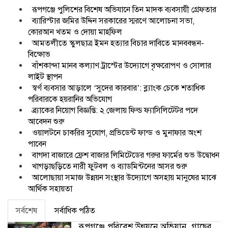
রূপগঞ্জে পুলিশের বিশেষ অভিযানে তিন মাদক ব্যবসায়ী গ্রেফতার
ব্যারিস্টার জমির উদ্দিন সরকারের স্মরণে আলোচনা সভা,
কোরআন খতম ও দোয়া মাহফিল
আমতলীতে স্কুলছাত্র ইমন হত্যার বিচার দাবিতে মানববন্ধন-
বিক্ষোভ
বাঁশকান্দা মানব কল্যাণ ট্রাস্টের উদ্যোগে বৃক্ষরোপণ ও সোলার
লাইট স্থাপন
স্বর্ণ ব্যবসার আড়ালে ‘সুদের কারবার’: ব্ল্যাংক চেকে শতাধিক
পরিবারকে হয়রানির অভিযোগ
ব্র্যাকের নিয়োগ বিজ্ঞপ্তি: ২ জেলায় ফিল্ড ফ্যাসিলিটেটর পদে
আবেদন শুরু
ওয়ালটনে চাকরির সুযোগ, প্রভিডেন্ট ফান্ড ও মুনাফার অংশ
পাবেন
বাগদা বাজারে ফ্রেশ বাজার লিমিটেডের গরুর ফার্মের শুভ উদ্বোধন
খাগড়াছড়িতে নারী ফুটবল ও ব্যাডমিন্টনের আসর শুরু
আলোছায়া সমাজ উন্নয়ন সংস্থার উদ্যোগে অসহায় মানুষের মাঝে
আর্থিক সহায়তা
সর্বশেষ
সর্বাধিক পঠিত
রূপগঞ্জে পরিবেশ উন্নয়নে অভিযান, গাছের