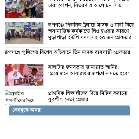
চারা রোপন, বিতরণ ও আলোচনা সভা
রূপগঞ্জে পিকনিক ট্রলারে মাদক ও নারী নিয়ে
অসামাজিক কর্মকান্ডে লিপ্ত হওয়ার কারণে
মুড়াপাড়া ইউপি সদস্যসহ ২০ জন গ্রেফতার
রূপগঞ্জে পুলিশের বিশেষ অভিযানে তিন মাদক ব্যবসায়ী গ্রেফতার
সাঘাটার জনসভায় জামায়াত আমির:
‘প্রয়োজনে আবারও রাজপথে নামতে হবে’
প্রাথমিক শিক্ষার্থীদের দিয়ে মিছিল করানো
যুবলীগ নেতা গ্রেপ্তার
ফেসবুকে আমরা
‘সবার জন্য বাংলাদেশ’ নীতির কথা বললেন
প্রধানমন্ত্রী