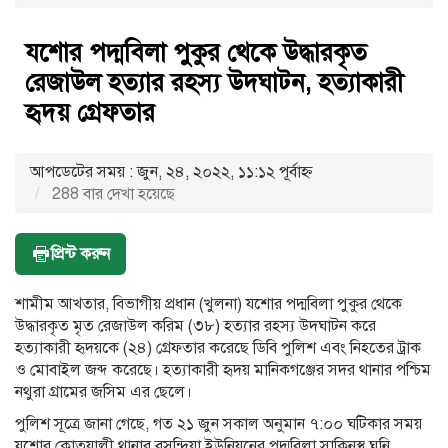
যশোর পদ্মবিলা পুকুর থেকে উদ্ধারকৃত
রেজাউল হত্যার রহস্য উদঘাটন, হত্যাকারী
হৃদয় গ্রেফতার
আপডেটের সময় : জুন, ২৪, ২০২২, ১১:১২ পূর্বাহ্ণ
288 বার দেখা হয়েছে
প্রিন্ট করুন
শামীম আখতার, বিভাগীয় প্রধান (খুলনা) যশোর পদ্মবিলা পুকুর থেকে
উদ্ধারকৃত মৃত রেজাউল করিম (৩৮) হত্যার রহস্য উদঘাটন করে
হত্যাকারী হৃদয়কে (২৪) গ্রেফতার করেছে ডিবি পুলিশ এবং নিহতের ট্রাক
ও মোবাইল জব্দ করেছে। হত্যাকারী হৃদয় মানিকগঞ্জের সদর থানার পশ্চিম
নথুরা গ্রামের জসিম এর ছেলে।
পুলিশ সূত্রে জানা গেছে, গত ২১ জুন সকাল অনুমান ৭:০০ ঘটিকার সময়
যশোর কোতয়ালী থানার বসুন্দিয়া ইউনিয়নের পদ্মবিলা সাকিনস্থ ঘুনি