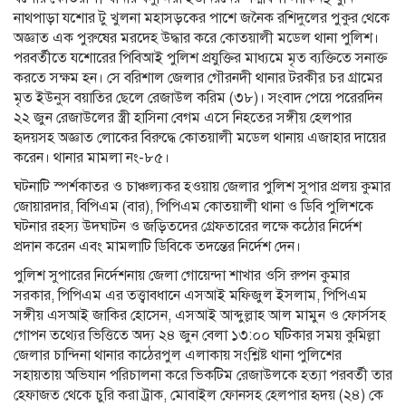
নাথপাড়া যশোর টু খুলনা মহাসড়কের পাশে জনৈক রশিদুলের পুকুর থেকে
অজ্ঞাত এক পুরুষের মরদেহ উদ্ধার করে কোতয়ালী মডেল থানা পুলিশ।
পরবর্তীতে যশোরের পিবিআই পুলিশ প্রযুক্তির মাধ্যমে মৃত ব্যক্তিতে সনাক্ত
করতে সক্ষম হন। সে বরিশাল জেলার গৌরনদী থানার টরকীর চর গ্রামের
মৃত ইউনুস বয়াতির ছেলে রেজাউল করিম (৩৮)। সংবাদ পেয়ে পরেরদিন
২২ জুন রেজাউলের স্ত্রী হাসিনা বেগম এসে নিহতের সঙ্গীয় হেলপার
হৃদয়সহ অজ্ঞাত লোকের বিরুদ্ধে কোতয়ালী মডেল থানায় এজাহার দায়ের
করেন। থানার মামলা নং-৮৫।
ঘটনাটি স্পর্শকাতর ও চাঞ্চল্যকর হওয়ায় জেলার পুলিশ সুপার প্রলয় কুমার
জোয়ারদার, বিপিএম (বার), পিপিএম কোতয়ালী থানা ও ডিবি পুলিশকে
ঘটনার রহস্য উদঘাটন ও জড়িতদের গ্রেফতারের লক্ষে কঠোর নির্দেশ
প্রদান করেন এবং মামলাটি ডিবিকে তদন্তের নির্দেশ দেন।
পুলিশ সুপারের নির্দেশনায় জেলা গোয়েন্দা শাখার ওসি রুপন কুমার
সরকার, পিপিএম এর তত্ত্বাবধানে এসআই মফিজুল ইসলাম, পিপিএম
সঙ্গীয় এসআই জাকির হোসেন, এসআই আব্দুল্লাহ আল মামুন ও ফোর্সসহ
গোপন তথ্যের ভিত্তিতে অদ্য ২৪ জুন বেলা ১৩:০০ ঘটিকার সময় কুমিল্লা
জেলার চান্দিনা থানার কাঠেরপুল এলাকায় সংশ্লিষ্ট থানা পুলিশের
সহায়তায় অভিযান পরিচালনা করে ভিকটিম রেজাউলকে হত্যা পরবর্তী তার
হেফাজত থেকে চুরি করা ট্রাক, মোবাইল ফোনসহ হেলপার হৃদয় (২৪) কে