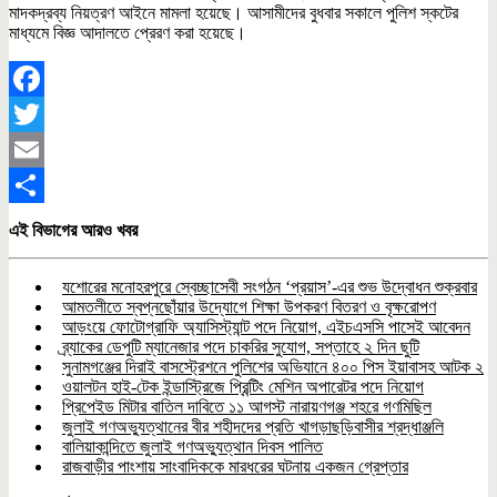
মাদকদ্রব্য নিয়ত্রণ আইনে মামলা হয়েছে। আসামীদের বুধবার সকালে পুলিশ স্কটের
মাধ্যমে বিজ্ঞ আদালতে প্রেরণ করা হয়েছে।
Facebook
Twitter
Email
Share
এই বিভাগের আরও খবর
যশোরের মনোহরপুরে স্বেচ্ছাসেবী সংগঠন ‘প্রয়াস’-এর শুভ উদ্বোধন শুক্রবার
আমতলীতে স্বপ্নছোঁয়ার উদ্যোগে শিক্ষা উপকরণ বিতরণ ও বৃক্ষরোপণ
আড়ংয়ে ফোটোগ্রাফি অ্যাসিস্ট্যান্ট পদে নিয়োগ, এইচএসসি পাসেই আবেদন
ব্র্যাকের ডেপুটি ম্যানেজার পদে চাকরির সুযোগ, সপ্তাহে ২ দিন ছুটি
সুনামগঞ্জের দিরাই বাসস্ট্রেশনে পুলিশের অভিযানে ৪০০ পিস ইয়াবাসহ আটক ২
ওয়ালটন হাই-টেক ইন্ডাস্ট্রিজে প্রিন্টিং মেশিন অপারেটর পদে নিয়োগ
প্রিপেইড মিটার বাতিল দাবিতে ১১ আগস্ট নারায়ণগঞ্জ শহরে গণমিছিল
জুলাই গণঅভ্যুত্থানের বীর শহীদদের প্রতি খাগড়াছড়িবাসীর শ্রদ্ধাঞ্জলি
বালিয়াকান্দিতে জুলাই গণঅভ্যুত্থান দিবস পালিত
রাজবাড়ীর পাংশায় সাংবাদিককে মারধরের ঘটনায় একজন গ্রেপ্তার