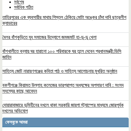
সর্বশেষ
সর্বাধিক পঠিত
তাহিরপুরের এক ব্যবসায়ীর মাথায় পিস্তল ঠেকিয়ে মোটা অঙ্কের চাঁদা দাবি ছাত্রলীগ
ক্যাডারের
বৈলর বাঁশকুড়িতে যুব সমাজের উদ্যোগে জমজমাট হা-ডু-ডু খেলা
বাঁশখালীতে বন্যায় ঘর হারানো ১০০ পরিবারকে ঘর তুলে দেবেন প্রধানমন্ত্রী:ডিসি
জাহিদ
সাহিত্য জোট নারায়ণগঞ্জের কবিতা পাঠ ও সাহিত্য আলোচনায় মুখরিত অনুষ্ঠান
বকশীগঞ্জে কিয়ামত উল্লাহ কলেজের ভারপ্রাপ্ত অধ্যক্ষের অপসারণ দাবি : সংসদ
সদস্যের কাছে আবেদন
দোয়ারাবাজারে ভূমিহীনের দখলে থাকা সরকারি জায়গা স্ট্যাম্পের মাধ্যমে জোরপূর্বক
দখলের অভিযোগ
ফেসবুকে আমরা
বকশীগঞ্জে উপজেলা পরিষদ অডিটোরিয়াম উদ্বোধন
করলেন প্রতিমন্ত্রী মিল্লাত