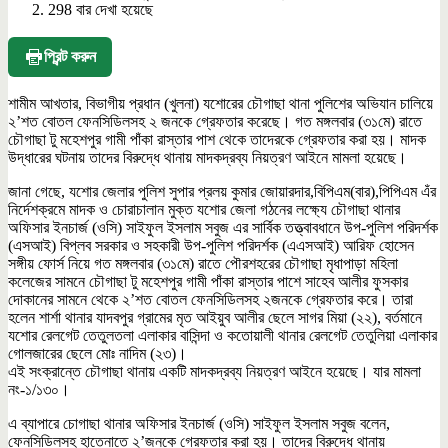
298 বার দেখা হয়েছে
প্রিন্ট করুন
শামীম আখতার, বিভাগীয় প্রধান (খুলনা) যশোরের চৌগাছা থানা পুলিশের অভিযান চালিয়ে
২’শত বোতল ফেনসিডিলসহ ২ জনকে গ্রেফতার করেছে। গত মঙ্গলবার (৩১মে) রাতে
চৌগাছা টু মহেশপুর গামী পাঁকা রাস্তার পাশ থেকে তাদেরকে গ্রেফতার করা হয়। মাদক
উদ্ধারের ঘটনায় তাদের বিরুদ্ধে থানায় মাদকদ্রব্য নিয়ত্রণ আইনে মামলা হয়েছে।
জানা গেছে, যশোর জেলার পুলিশ সুপার প্রলয় কুমার জোয়ারদার,বিপিএম(বার),পিপিএম এঁর
নির্দেশক্রমে মাদক ও চোরাচালান মুক্ত যশোর জেলা গঠনের লক্ষ্যে চৌগাছা থানার
অফিসার ইনচার্জ (ওসি) সাইফুল ইসলাম সবুজ এর সার্বিক তত্ত্বাবধানে উপ-পুলিশ পরিদর্শক
(এসআই) বিপ্লব সরকার ও সহকারী উপ-পুলিশ পরিদর্শক (এএসআই) আরিফ হোসেন
সঙ্গীয় ফোর্স নিয়ে গত মঙ্গলবার (৩১মে) রাতে পৌরশহরের চৌগাছা মৃধাপাড়া মহিলা
কলেজের সামনে চৌগাছা টু মহেশপুর গামী পাঁকা রাস্তার পাশে সাহেব আলীর ফুসকার
দোকানের সামনে থেকে ২’শত বোতল ফেনসিডিলসহ ২জনকে গ্রেফতার করে। তারা
হলেন শার্শা থানার যাদবপুর গ্রামের মৃত আইয়ুব আলীর ছেলে সাগর মিয়া (২২), বর্তমানে
যশোর রেলগেট তেতুলতলা এলাকার বাসিন্দা ও কতোয়ালী থানার রেলগেট তেতুলিয়া এলাকার
গোলজারের ছেলে মোঃ নাদিম (২৩)।
এই সংক্রান্তে চৌগাছা থানায় একটি মাদকদ্রব্য নিয়ত্রণ আইনে হয়েছে। যার মামলা
নং-১/১৩০।
এ ব্যাপারে চোগাছা থানার অফিসার ইনচার্জ (ওসি) সাইফুল ইসলাম সবুজ বলেন,
ফেনসিডিলসহ হাতেনাতে ২’জনকে গ্রেফতার করা হয়। তাদের বিরুদ্ধে থানায়