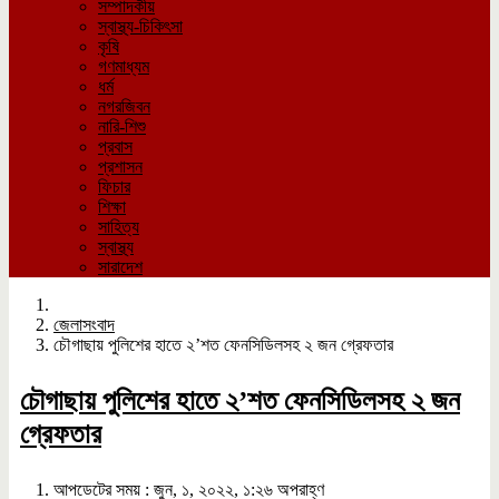
সম্পাদকীয়
স্বাস্থ্য-চিকিৎসা
কৃষি
গণমাধ্যম
ধর্ম
নগরজিবন
নারি-শিশু
প্রবাস
প্রশাসন
ফিচার
শিক্ষা
সাহিত্য
স্বাস্থ্য
সারাদেশ
জেলাসংবাদ
চৌগাছায় পুলিশের হাতে ২’শত ফেনসিডিলসহ ২ জন গ্রেফতার
চৌগাছায় পুলিশের হাতে ২’শত ফেনসিডিলসহ ২ জন
গ্রেফতার
আপডেটের সময় : জুন, ১, ২০২২, ১:২৬ অপরাহ্ণ