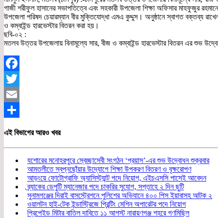
গাজী শরীফুল হাসানের সভাপতিত্বে এবং সহকারী উপজেলা শিক্ষা অফিসার মাহফুজুর রহমানের
উপজেলা পরিষদ চেয়ারম্যান বীর মুক্তিযোদ্ধা এমএ কুদ্দুস। অনুষ্ঠানে স্বাগত বক্তব্য রাখে
ও কম্বাইন্ড হারভেস্টার বিতরন করা হয়।
ছবি-০২ :
মতলব উত্তর উপজেলায় বিনামূল্যে সার, বীজ ও কম্বাইন্ড হারভেস্টার বিতরন এর শুভ উদ্বো
Facebook
Twitter
Email
Share
এই বিভাগের আরও খবর
যশোরের মনোহরপুরে স্বেচ্ছাসেবী সংগঠন ‘প্রয়াস’-এর শুভ উদ্বোধন শুক্রবার
আমতলীতে স্বপ্নছোঁয়ার উদ্যোগে শিক্ষা উপকরণ বিতরণ ও বৃক্ষরোপণ
আড়ংয়ে ফোটোগ্রাফি অ্যাসিস্ট্যান্ট পদে নিয়োগ, এইচএসসি পাসেই আবেদন
ব্র্যাকের ডেপুটি ম্যানেজার পদে চাকরির সুযোগ, সপ্তাহে ২ দিন ছুটি
সুনামগঞ্জের দিরাই বাসস্ট্রেশনে পুলিশের অভিযানে ৪০০ পিস ইয়াবাসহ আটক ২
ওয়ালটন হাই-টেক ইন্ডাস্ট্রিজে প্রিন্টিং মেশিন অপারেটর পদে নিয়োগ
প্রিপেইড মিটার বাতিল দাবিতে ১১ আগস্ট নারায়ণগঞ্জ শহরে গণমিছিল