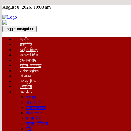
August 8, 2026, 10:08 am
Toggle navigation
জাতীয়
রাজনীতি
অর্থ্যবানিজ্য
আন্তর্জাতিক
জেলাসংবাদ
আইন-আদালত
তথ্যপ্রযুক্তি
বিনোদন
এক্সক্লুসিভ
খেলাধুলা
অন্যান্য…
অপরাধ
লাইফস্টাইল
করোনাভাইরাস
পাঠক কলাম
সম্পাদকীয়
স্বাস্থ্য-চিকিৎসা
কৃষি