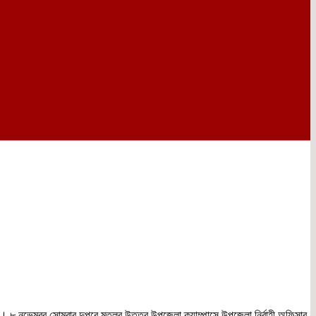
 আলম। ৮ নভেম্বর সোমবার দুপরে মতলব উত্তর উপজেলা ক্যাম্পাসে উপজেলা নির্বাহী অফিসার