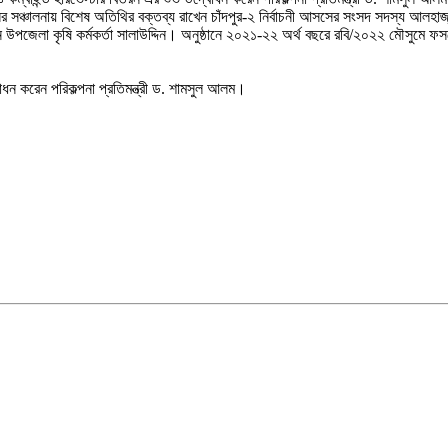
 সঞ্চালনায় বিশেষ অতিথির বক্তব্য রাখেন চাঁদপুর-২ নির্বাচনী আসসের সংসদ সদস্য আলহাজ্
ন উপজেলা কৃষি কর্মকর্তা সালাউদ্দিন। অনুষ্ঠানে ২০২১-২২ অর্থ বছরে রবি/২০২২ মৌসুমে ফসলের
ধন করেন পরিকল্পনা প্রতিমন্ত্রী ড. শামসুল আলম।