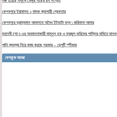
শুরু হয়েছে মধুবৃক্ষ খেজুর গাছের রস সংগ্রহ
কেশবপুরে ইয়াবাসহ ২ মাদক ব্যবসায়ী গ্রেফতার
কেশবপুরে ভ্রাম্যমান আদালতে অবৈধ ইটভাটা বন্ধ \ জরিমানা আদায়
মহানবী (সা:) এর অবমাননাকারী মামুনুল হক ও ফয়জুল করিমের শাস্তির দাবিতে মানব
পানি ব্যবস্থা নিয়ে কাজ করছে সরকার – ডেপুটি স্পীকার
ফেসবুকে আমরা