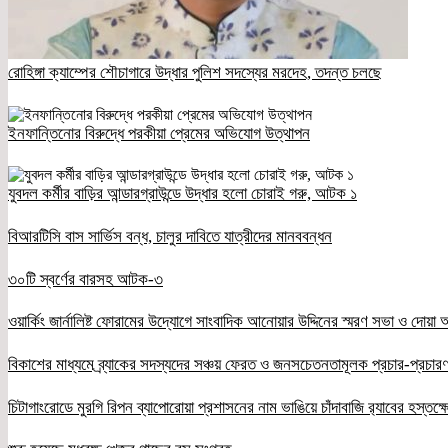
রোহিঙ্গা ক্যাম্পের শৌচাগারে উদ্ধার পুলিশ সদস্যের মরদেহ, তদন্ত চলছে
ইনফান্তিনোর বিরুদ্ধে পরকীয়া প্রেমের অভিযোগ উত্থাপন
যুবদল কর্মীর বাড়ির আন্ডারগ্রাউন্ডে উদ্ধার হলো চোরাই গরু, আটক ১
বিআরটিসি বাস সার্ভিস বন্ধ, চালুর দাবিতে যাত্রীদের মানববন্ধন
৩০টি স্বর্ণের বারসহ আটক-৩
ওয়ার্কিং জার্নালিষ্ট ফোরামের উদ্যোগে সাংবাদিক আনোয়ার উদ্দিনের স্মরণ সভা ও দোয়া অন
বিকাশের মাধ্যমে ব্র্যাকের সদস্যদের সঞ্চয় ফেরত ও জনসচেতনতামূলক প্রচার-প্রচারণ
চিটাগাংরোডে মুরগি রিপন ব্যাপোরোয়া প্রশাসনের নাম ভাঙিয়ে চাঁদাবাজি র‌্যাবের হস্তক্