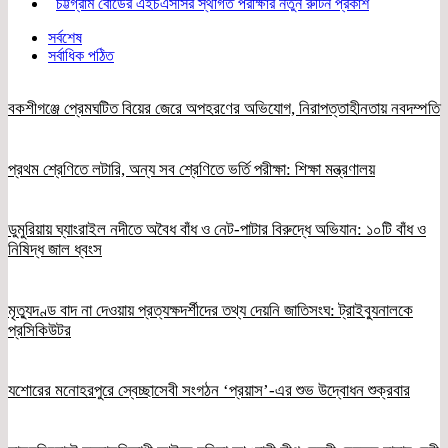
চট্টগ্রাম বোর্ডের এইচএসসির স্থগিত পরীক্ষার নতুন রুটিন প্রকাশ
সর্বশেষ
সর্বাধিক পঠিত
বকশীগঞ্জে প্রেমঘটিত বিয়ের জেরে অপহরণের অভিযোগ, নিরাপত্তাহীনতায় নবদম্পতি
প্রথম শ্রেণিতে লটারি, অন্য সব শ্রেণিতে ভর্তি পরীক্ষা: শিক্ষা মন্ত্রণালয়
ডুমুরিয়ায় ঘ্যাংরাইল নদীতে অবৈধ বাঁধ ও নেট-পাটার বিরুদ্ধে অভিযান: ১০টি বাঁধ ও
নিষিদ্ধ জাল ধ্বংস
মৃত্যুদণ্ড বাদ না দেওয়ায় প্রত্যক্ষদর্শীদের তথ্য দেয়নি জাতিসংঘ: ট্রাইব্যুনালকে
প্রসিকিউটর
যশোরের মনোহরপুরে স্বেচ্ছাসেবী সংগঠন ‘প্রয়াস’-এর শুভ উদ্বোধন শুক্রবার