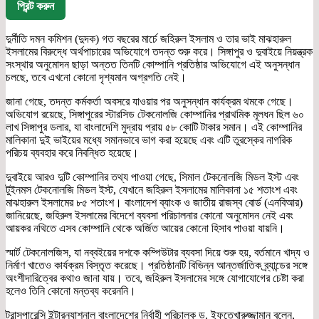
প্রিন্ট করুন
দুর্নীতি দমন কমিশন (দুদক) গত বছরের মার্চে জহিরুল ইসলাম ও তার ভাই মাঝহারুল
ইসলামের বিরুদ্ধে অর্থপাচারের অভিযোগে তদন্ত শুরু করে। সিঙ্গাপুর ও দুবাইয়ে নিয়ন্ত্রক
সংস্থার অনুমোদন ছাড়া অন্তত তিনটি কোম্পানি প্রতিষ্ঠার অভিযোগে এই অনুসন্ধান
চলছে, তবে এখনো কোনো দৃশ্যমান অগ্রগতি নেই।
জানা গেছে, তদন্ত কর্মকর্তা অবসরে যাওয়ার পর অনুসন্ধান কার্যক্রম থমকে গেছে।
অভিযোগ রয়েছে, সিঙ্গাপুরের স্টারসিড টেকনোলজি কোম্পানির প্রাথমিক মূলধন ছিল ৬০
লাখ সিঙ্গাপুর ডলার, যা বাংলাদেশি মুদ্রায় প্রায় ৫৮ কোটি টাকার সমান। এই কোম্পানির
মালিকানা দুই ভাইয়ের মধ্যে সমানভাবে ভাগ করা হয়েছে এবং এটি তুরস্কের নাগরিক
পরিচয় ব্যবহার করে নিবন্ধিত হয়েছে।
দুবাইয়ে আরও দুটি কোম্পানির তথ্য পাওয়া গেছে, সিমাল টেকনোলজি মিডল ইস্ট এবং
টুইনমস টেকনোলজি মিডল ইস্ট, যেখানে জহিরুল ইসলামের মালিকানা ১৫ শতাংশ এবং
মাঝহারুল ইসলামের ৮৫ শতাংশ। বাংলাদেশ ব্যাংক ও জাতীয় রাজস্ব বোর্ড (এনবিআর)
জানিয়েছে, জহিরুল ইসলামের বিদেশে ব্যবসা পরিচালনার কোনো অনুমোদন নেই এবং
আয়কর নথিতে এসব কোম্পানি থেকে অর্জিত আয়ের কোনো হিসাব পাওয়া যায়নি।
স্মার্ট টেকনোলজিস, যা নব্বইয়ের দশকে কম্পিউটার ব্যবসা দিয়ে শুরু হয়, বর্তমানে খাদ্য ও
নির্মাণ খাতেও কার্যক্রম বিস্তৃত করেছে। প্রতিষ্ঠানটি বিভিন্ন আন্তর্জাতিক ব্র্যান্ডের সঙ্গে
অংশীদারিত্বের কথাও জানা যায়। তবে, জহিরুল ইসলামের সঙ্গে যোগাযোগের চেষ্টা করা
হলেও তিনি কোনো মন্তব্য করেননি।
ট্রান্সপারেন্সি ইন্টারন্যাশনাল বাংলাদেশের নির্বাহী পরিচালক ড. ইফতেখারুজ্জামান বলেন,