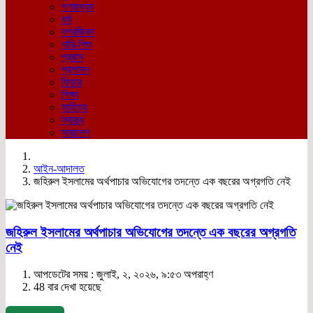
গণমাধ্যম
ধর্ম
নগরজিবন
নারি-শিশু
প্রবাস
প্রশাসন
ফিচার
শিক্ষা
সাহিত্য
স্বাস্থ্য
সারাদেশ
আইন-আদালত
জহিরুল ইসলামের অর্থপাচার অভিযোগের তদন্তে এক বছরের অগ্রগতি নেই
জহিরুল ইসলামের অর্থপাচার অভিযোগের তদন্তে এক বছরের অগ্রগতি
নেই
আপডেটের সময় : জুলাই, ২, ২০২৬, ৯:৫৩ অপরাহ্ণ
48 বার দেখা হয়েছে