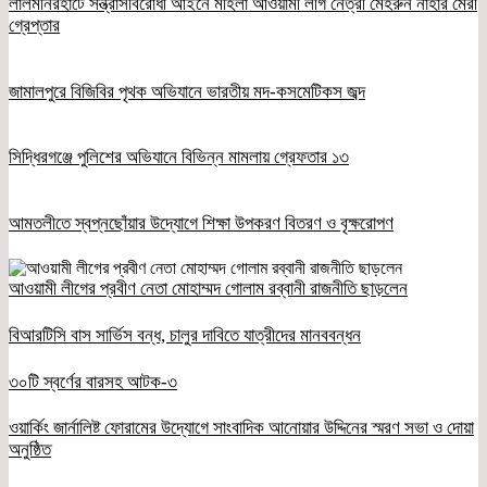
লালমনিরহাটে সন্ত্রাসবিরোধী আইনে মহিলা আওয়ামী লীগ নেত্রী মেহরুন নাহার মেরী
গ্রেপ্তার
জামালপুরে বিজিবির পৃথক অভিযানে ভারতীয় মদ-কসমেটিকস জব্দ
সিদ্ধিরগঞ্জে পুলিশের অভিযানে বিভিন্ন মামলায় গ্রেফতার ১৩
আমতলীতে স্বপ্নছোঁয়ার উদ্যোগে শিক্ষা উপকরণ বিতরণ ও বৃক্ষরোপণ
আওয়ামী লীগের প্রবীণ নেতা মোহাম্মদ গোলাম রব্বানী রাজনীতি ছাড়লেন
বিআরটিসি বাস সার্ভিস বন্ধ, চালুর দাবিতে যাত্রীদের মানববন্ধন
৩০টি স্বর্ণের বারসহ আটক-৩
ওয়ার্কিং জার্নালিষ্ট ফোরামের উদ্যোগে সাংবাদিক আনোয়ার উদ্দিনের স্মরণ সভা ও দোয়া
অনুষ্ঠিত