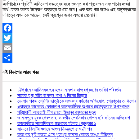
অর্থপাচারের প্রতিটি অভিযোগ গুরুত্বের সঙ্গে তদন্ত করা প্রয়োজন এবং পাচার হওয়া
অর্থ ফেরত আনার উদ্যোগ অব্যাহত রাখতে হবে। এক বছর পার হলেও এই অনুসন্ধানের
দায়িত্বে এখন কে আছেন, সেই প্রশ্নের জবাব এখনো মেলেনি।
Facebook
Twitter
Email
Share
এই বিভাগের আরও খবর
চট্টগ্রামে ওয়াসিমসহ ছয় হত্যা মামলায় সাক্ষ্যগ্রহণের তারিখ পরিবর্তন
সাবেক যুগ্ম সচিব জগলুল পাশা ৭ দিনের রিমান্ডে
ভোলায় পঞ্চম শ্রেণির ছাত্রীকে সংঘবদ্ধ ধর্ষণের অভিযোগ, গ্রেপ্তার ৩ কিশোর
ওবায়দুল কাদেরের ফোনালাপ আন্তর্জাতিক অপরাধ ট্রাইব্যুনালে উপস্থাপন
পটুয়াখালী আওয়ামী লীগ নেতা মিজানুর রহমানের মৃত্যু
জামালপুরে যুবক গ্রেপ্তার, ভারতীয় প্রেমিকার গোপন ছবি ফাঁসের অভিযোগ
রাজবাড়ীতে সাংবাদিককে মারধরের ঘটনায় গ্রেপ্তার ১
সাভারে বিএটির গুদামে আগুন নিয়ন্ত্রণে ৫ ঘণ্টা পর
রাজাপুরে চুরি করতে এসে গৃহবধূর কামড়ে চোরের আঙুল বিচ্ছিন্ন