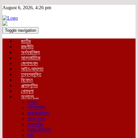
August 6, 2026, 4:26 pm
Toggle navigation
জাতীয়
রাজনীতি
অর্থ্যবানিজ্য
আন্তর্জাতিক
জেলাসংবাদ
আইন-আদালত
তথ্যপ্রযুক্তি
বিনোদন
এক্সক্লুসিভ
খেলাধুলা
অন্যান্য…
অপরাধ
লাইফস্টাইল
করোনাভাইরাস
পাঠক কলাম
সম্পাদকীয়
স্বাস্থ্য-চিকিৎসা
কৃষি