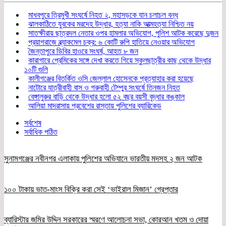
মাধবপুরে ত্রিমুখী সংঘর্ষে নিহত ২, মহাসড়কে যান চলাচল বন্ধ
ঝালকাঠিতে যুবকের মরদেহ উদ্ধার, হত্যা নাকি আত্মহত্যা নিশ্চিত নয়
সাতক্ষীরায় ছাত্রদল নেতার ওপর হামলার অভিযোগ, পুলিশ আটক করেছে দুজন
প্রয়াগরাজে ব্ল্যাকমেল চক্র: ৬ কোটি রুপি হাতিয়ে নেওয়ার অভিযোগ
জৈন্তাপুরে ডিবির হাওরে সংঘর্ষ, আহত ৮ জন
কারাগারে প্রেমিকের সঙ্গে দেখা করতে গিয়ে স্কুলছাত্রীর কাছ থেকে উদ্ধার
১০টি গুলি
কালীগঞ্জের বিতর্কিত ওসি জেল্লাল হোসেনকে প্রত্যাহার করা হয়েছে
নাটোরে যাত্রীবাহী বাস ও গরুবাহী টেম্পুর সংঘর্ষে তিনজন নিহত
বেঙ্গালুরুর বাড়ি থেকে উদ্ধার হলো ৫২ বছর বয়সী বৃদ্ধার কঙ্কাল
আলিয়া মাদরাসায় প্রবেশের রাস্তায় পুলিশের ব্যারিকেড
সর্বশেষ
সর্বাধিক পঠিত
সুনামগঞ্জের নবীনগর এলাকায় পুলিশের অভিযানে ভারতীয় মদসহ ২ জন আটক
১০০ টাকায় ভাত-মাংস বিক্রি করা সেই ‘ভাইরাল মিজান’ গ্রেপ্তার
ব্যারিস্টার জমির উদ্দিন সরকারের স্মরণে আলোচনা সভা, কোরআন খতম ও দোয়া