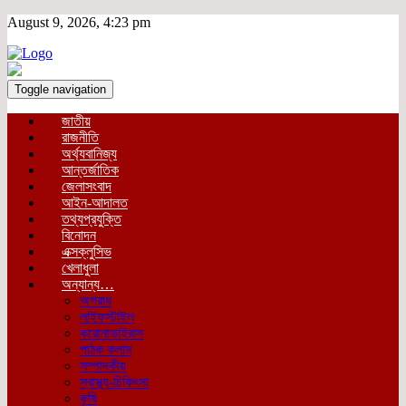
August 9, 2026, 4:23 pm
Toggle navigation
জাতীয়
রাজনীতি
অর্থ্যবানিজ্য
আন্তর্জাতিক
জেলাসংবাদ
আইন-আদালত
তথ্যপ্রযুক্তি
বিনোদন
এক্সক্লুসিভ
খেলাধুলা
অন্যান্য…
অপরাধ
লাইফস্টাইল
করোনাভাইরাস
পাঠক কলাম
সম্পাদকীয়
স্বাস্থ্য-চিকিৎসা
কৃষি