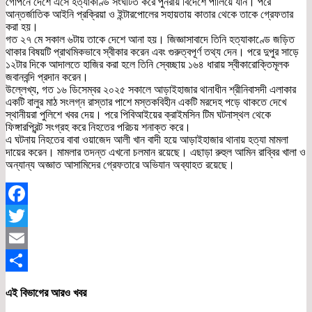
গোপনে দেশে এসে হত্যাকাণ্ড সংঘটিত করে পুনরায় বিদেশে পালিয়ে যান। পরে
আন্তর্জাতিক আইনি প্রক্রিয়া ও ইন্টারপোলের সহায়তায় কাতার থেকে তাকে গ্রেফতার
করা হয়।
গত ২৭ মে সকাল ৬টায় তাকে দেশে আনা হয়। জিজ্ঞাসাবাদে তিনি হত্যাকাণ্ডে জড়িত
থাকার বিষয়টি প্রাথমিকভাবে স্বীকার করেন এবং গুরুত্বপূর্ণ তথ্য দেন। পরে দুপুর সাড়ে
১২টার দিকে আদালতে হাজির করা হলে তিনি স্বেচ্ছায় ১৬৪ ধারায় স্বীকারোক্তিমূলক
জবানবন্দি প্রদান করেন।
উল্লেখ্য, গত ১৬ ডিসেম্বর ২০২৫ সকালে আড়াইহাজার থানাধীন শ্রীনিবাসদী এলাকার
একটি বালুর মাঠ সংলগ্ন রাস্তার পাশে মস্তকবিহীন একটি মরদেহ পড়ে থাকতে দেখে
স্থানীয়রা পুলিশে খবর দেয়। পরে পিবিআইয়ের ক্রাইমসিন টিম ঘটনাস্থল থেকে
ফিঙ্গারপ্রিন্ট সংগ্রহ করে নিহতের পরিচয় শনাক্ত করে।
এ ঘটনায় নিহতের বাবা ওয়াজেদ আলী খান বাদী হয়ে আড়াইহাজার থানায় হত্যা মামলা
দায়ের করেন। মামলার তদন্ত এখনো চলমান রয়েছে। এছাড়া রুহুল আমিন রাব্বির খালা ও
অন্যান্য অজ্ঞাত আসামিদের গ্রেফতারে অভিযান অব্যাহত রয়েছে।
Facebook
Twitter
Email
Share
এই বিভাগের আরও খবর