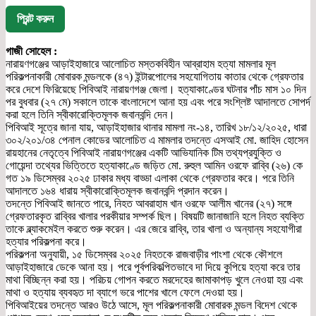
প্রিন্ট করুন
গাজী সোহেল :
নারায়ণগঞ্জের আড়াইহাজারে আলোচিত মস্তকবিহীন আব্রাহাম হত্যা মামলার মূল
পরিকল্পনাকারী মোবারক মন্ডলকে (৪৭) ইন্টারপোলের সহযোগিতায় কাতার থেকে গ্রেফতার
করে দেশে ফিরিয়েছে পিবিআই নারায়ণগঞ্জ জেলা। হত্যাকাণ্ডের ঘটনার পাঁচ মাস ১০ দিন
পর বুধবার (২৭ মে) সকালে তাকে বাংলাদেশে আনা হয় এবং পরে সংশ্লিষ্ট আদালতে সোপর্দ
করা হলে তিনি স্বীকারোক্তিমূলক জবানবন্দি দেন।
পিবিআই সূত্রে জানা যায়, আড়াইহাজার থানার মামলা নং-১৪, তারিখ ১৮/১২/২০২৫, ধারা
৩০২/২০১/৩৪ পেনাল কোডের আলোচিত এ মামলার তদন্তে এসআই মো. জাহিদ হোসেন
রায়হানের নেতৃত্বে পিবিআই নারায়ণগঞ্জের একটি আভিযানিক টিম তথ্যপ্রযুক্তি ও
গোয়েন্দা তথ্যের ভিত্তিতে হত্যাকাণ্ডে জড়িত মো. রুহুল আমিন ওরফে রাব্বি (২৬) কে
গত ১৯ ডিসেম্বর ২০২৫ ঢাকার মধ্য বাড্ডা এলাকা থেকে গ্রেফতার করে। পরে তিনি
আদালতে ১৬৪ ধারায় স্বীকারোক্তিমূলক জবানবন্দি প্রদান করেন।
তদন্তে পিবিআই জানতে পারে, নিহত আবরাহাম খান ওরফে আলীম খানের (২৭) সঙ্গে
গ্রেফতারকৃত রাব্বির খালার পরকীয়ার সম্পর্ক ছিল। বিষয়টি জানাজানি হলে নিহত ব্যক্তি
তাকে ব্ল্যাকমেইল করতে শুরু করেন। এর জেরে রাব্বি, তার খালা ও অন্যান্য সহযোগীরা
হত্যার পরিকল্পনা করে।
পরিকল্পনা অনুযায়ী, ১৫ ডিসেম্বর ২০২৫ নিহতকে রাজবাড়ীর পাংশা থেকে কৌশলে
আড়াইহাজারে ডেকে আনা হয়। পরে পূর্বপরিকল্পিতভাবে দা দিয়ে কুপিয়ে হত্যা করে তার
মাথা বিচ্ছিন্ন করা হয়। পরিচয় গোপন করতে মরদেহের জামাকাপড় খুলে নেওয়া হয় এবং
মাথা ও হত্যায় ব্যবহৃত দা ব্যাগে ভরে পাশের খালে ফেলে দেওয়া হয়।
পিবিআইয়ের তদন্তে আরও উঠে আসে, মূল পরিকল্পনাকারী মোবারক মন্ডল বিদেশ থেকে