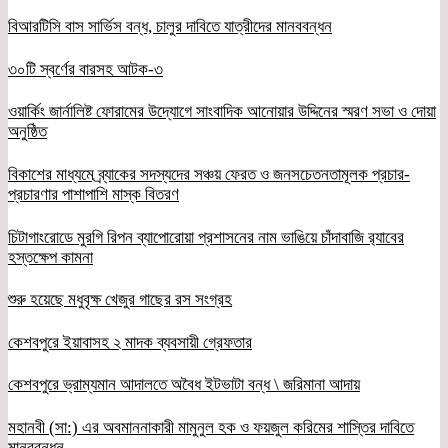
বিআরটিসি বাস সার্ভিস বন্ধ, চালুর দাবিতে যাত্রীদের মানববন্ধন
৩০টি স্বর্ণের বারসহ আটক-৩
ওয়ার্কিং জার্নালিষ্ট ফোরামের উদ্যোগে সাংবাদিক আনোয়ার উদ্দিনের স্মরণ সভা ও দোয়া
অনুষ্ঠিত
বিকাশের মাধ্যমে ব্র্যাকের সদস্যদের সঞ্চয় ফেরত ও জনসচেতনতামূলক প্রচার-
প্রচারণার পাশাপাশি মাস্ক বিতরণ
চিটাগাংরোডে মুরগি রিপন ব্যাপোরোয়া প্রশাসনের নাম ভাঙিয়ে চাঁদাবাজি র‌্যাবের
হস্তক্ষেপ কামনা
শুরু হয়েছে মধুবৃক্ষ খেজুর গাছের রস সংগ্রহ
কেশবপুরে ইয়াবাসহ ২ মাদক ব্যবসায়ী গ্রেফতার
কেশবপুরে ভ্রাম্যমান আদালতে অবৈধ ইটভাটা বন্ধ \ জরিমানা আদায়
মহানবী (সা:) এর অবমাননাকারী মামুনুল হক ও ফয়জুল করিমের শাস্তির দাবিতে
মানববন্ধন