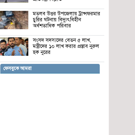
মতলব উত্তর উপজেলায় ট্রান্সফরমার
চুরির ঘটনায় বিদ্যুৎবিহীন
অর্ধশতাধিক পরিবার
সংসদ সদস্যদের বেতন ৫ লাখ,
মন্ত্রীদের ১০ লাখ করার প্রস্তাব নুরুল
হক নুরের
টেকনাফ স্থলবন্দরে ফিরে এসেছে
ফেসবুকে আমরা
কর্মচাঞ্চল্য, সীমিত পরিসরে চলছে
বাণিজ্য
ইসলামী বিশ্ববিদ্যালয়ের শিক্ষার্থীকে
বহিষ্কার, গোপনে ছবি শেয়ার করার
অভিযোগ
জামায়াত আমিরের বক্তব্য: আওয়ামী
লীগকে রাজনীতি করার সুযোগ
দেওয়া উচিত নয়