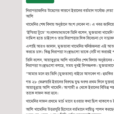
নিরাপত্তাজনিত উদ্বেগের কারণে ইরানের বর্তমান সর্বোচ্চ নেতা
আলি
খামেনির শেষ বিদায় অনুষ্ঠানে অংশ নেবেন না। এ খবর জানিয়ে
‘ইন্ডিয়া টুডে’ সংবাদমাধ্যমকে তিনি বলেন, মুজতাবা খামেনি
সামিল হতে চাইলেও তার নিরাপত্তার দিক বিবেচনা সে সম্ভাব
এলাহি আরও জানান, মুজতাবা খামেনির ঘনিষ্ঠজনরা এই আভাস
করতে চান। কিন্তু নিরাপত্তা সংস্থাগুলো তাকে সেটি না করারই 
তিনি বলেন, আয়াতুল্লাহ আলি খামেনির শেষ বিদায় অনুষ্ঠা
নিরাপত্তা সংস্থাগুলো বলছে, সময় খুবই বিপজ্জনক। মুজতাবাকে
“আমার মনে হয় তিনি (মুজতাবা) বাইরে আসবেন না। হুমকির 
গত ২৮ ফেব্রুয়ারি ইরানের বিরুদ্ধে যুদ্ধ শুরুর প্রথম দিনে যুক
আয়াতুল্লাহ আলি খামেনি। আগামী ৪ থেকে ইরানের বিভিন্ন শহ
তাকে দাফন করা হবে।
খামেনির দাফন প্রথমে মার্চ মাসে হওয়ার কথা ছিল থাকলেও ইরানে
আলি খামেনির উত্তরসূরি হিসেবে বর্তমানে দায়িত্ব পালন করছেন 