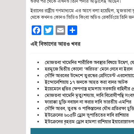
শুরুর পর থেকে এখনও তিনি পর্দার আড়ালেই আছেন।
ইরানের রাষ্ট্রীয় গণমাধ্যমে এর আগে বলা হয়েছিল, মুজতাবা 
থেকে কখনও কোনও ভিডিও কিংবা অডিও রেকর্ডিংয়ে তিনি জন
Facebook
Twitter
Email
Share
এই বিভাগের আরও খবর
মোজতবা খামেনির শারীরিক অবস্থার বিষয়ে উদ্বেগ, 
হরমুজে দ্বিতীয় কোনো ‘করিডর’ মেনে নেবে না ইরান
সৌদি আরবের উদ্দেশে তুরস্কের প্রেসিডেন্ট এরদোয়
ইন্দোনেশিয়ায় ১৭ জনকে আহত করা বানর আটক
ইয়েমেনে হুতির ক্ষেপণাস্ত্র হামলায় সরকারি বাহিনীর
মোজতবা খামেনি মৃত্যুশয্যায়, দাবি বিরোধীপন্থি সংব
ফারাক্কা চুক্তি নবায়ন না করার দাবি ভারতীয় এমপির
সৌদি আরব, তুরস্ক ও পাকিস্তানের যৌথ প্রতিরক্ষা চুক
ইউক্রেনের ৬০৫টি ড্রোন ভূপাতিতের দাবি রাশিয়ার
ইউক্রেনের বৃহত্তম ড্রোন হামলা রাশিয়ার ইয়ারোস্লাভ