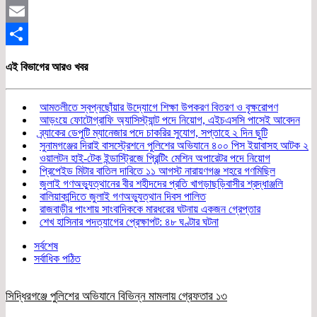
Twitter
Email
Share
এই বিভাগের আরও খবর
আমতলীতে স্বপ্নছোঁয়ার উদ্যোগে শিক্ষা উপকরণ বিতরণ ও বৃক্ষরোপণ
আড়ংয়ে ফোটোগ্রাফি অ্যাসিস্ট্যান্ট পদে নিয়োগ, এইচএসসি পাসেই আবেদন
ব্র্যাকের ডেপুটি ম্যানেজার পদে চাকরির সুযোগ, সপ্তাহে ২ দিন ছুটি
সুনামগঞ্জের দিরাই বাসস্ট্রেশনে পুলিশের অভিযানে ৪০০ পিস ইয়াবাসহ আটক ২
ওয়ালটন হাই-টেক ইন্ডাস্ট্রিজে প্রিন্টিং মেশিন অপারেটর পদে নিয়োগ
প্রিপেইড মিটার বাতিল দাবিতে ১১ আগস্ট নারায়ণগঞ্জ শহরে গণমিছিল
জুলাই গণঅভ্যুত্থানের বীর শহীদদের প্রতি খাগড়াছড়িবাসীর শ্রদ্ধাঞ্জলি
বালিয়াকান্দিতে জুলাই গণঅভ্যুত্থান দিবস পালিত
রাজবাড়ীর পাংশায় সাংবাদিককে মারধরের ঘটনায় একজন গ্রেপ্তার
শেখ হাসিনার পদত্যাগের প্রেক্ষাপট: ৪৮ ঘণ্টার ঘটনা
সর্বশেষ
সর্বাধিক পঠিত
সিদ্ধিরগঞ্জে পুলিশের অভিযানে বিভিন্ন মামলায় গ্রেফতার ১৩