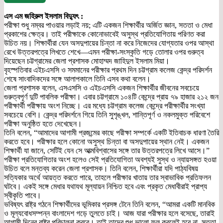
এস এম জহিরুল ইসলাম বিদ্যুৎ :
পরীক্ষা শুধু নম্বর পাওয়ার লড়াই নয়; এটি একজন শিক্ষার্থীর অর্জিত জ্ঞান, সততা ও মেধা
প্রকাশের ক্ষেত্র। তাই পরীক্ষাকে কোনোভাবেই অসুস্থ প্রতিযোগিতায় পরিণত করা
উচিত নয়। শিক্ষার্থীরা যেন অসদুপায়ের চিন্তা না করে নিজেদের যোগ্যতার ওপর আস্থা
রেখে উত্তরপত্রে লিখতে শেখে—এমন পরীক্ষা-সংস্কৃতি গড়ে তোলার ওপর গুরুত্ব
দিয়েছেন চট্টগ্রামের জেলা প্রশাসক মোহাম্মদ জাহিদুল ইসলাম মিয়া।
বৃহস্পতিবার এইচএসসি ও সমমানের পরীক্ষার প্রথম দিন চট্টগ্রাম কলেজ কেন্দ্র পরিদর্শন
শেষে সাংবাদিকদের সঙ্গে আলাপকালে তিনি এসব কথা বলেন।
জেলা প্রশাসক বলেন, এসএসসি ও এইচএসসি একজন শিক্ষার্থীর জীবনের সবচেয়ে
গুরুত্বপূর্ণ দুটি পাবলিক পরীক্ষা। এবার চট্টগ্রামে ১০৪টি কেন্দ্রে প্রায় ৭৯ হাজার ২১২ জন
পরীক্ষার্থী পরীক্ষায় অংশ নিচ্ছে। এর মধ্যে চট্টগ্রাম কলেজ কেন্দ্রে পরীক্ষার্থীর সংখ্যা
সবচেয়ে বেশি। কেন্দ্র পরিদর্শনে গিয়ে তিনি সুশৃঙ্খল, শান্তিপূর্ণ ও নকলমুক্ত পরিবেশে
পরীক্ষা অনুষ্ঠিত হতে দেখেছেন।
তিনি বলেন, “আমাদের আগামী প্রজন্মের কাছে পরীক্ষা সম্পর্কে একটি ইতিবাচক ধারণা তৈরি
করতে হবে। পরীক্ষার হলে কোনো অসুস্থ চিন্তা বা অসদুপায়ের স্থান নেই। একজন
শিক্ষার্থী যা জানে, সেটিই যেন সে আত্মবিশ্বাসের সঙ্গে তার উত্তরপত্রে লিখে আসে।”
পরীক্ষা প্রতিযোগিতার অংশ হলেও সেই প্রতিযোগিতা অবশ্যই সুস্থ ও ন্যায়সঙ্গত হওয়া
উচিত বলে মন্তব্য করেন জেলা প্রশাসক। তিনি বলেন, শিক্ষার্থীরা যদি পাঠ্যবিষয়
সত্যিকার অর্থে আয়ত্ত করতে পারে, তাহলে পরীক্ষার খাতায় তার স্বাভাবিক প্রতিফলন
ঘটবে। একই সঙ্গে মেধার যথাযথ মূল্যায়ন নিশ্চিত হবে এবং প্রকৃত মেধাবীরাই প্রাপ্য
স্বীকৃতি পাবে।
ভবিষ্যৎ রাষ্ট্র গঠনে শিক্ষার্থীদের ভূমিকার প্রসঙ্গ টেনে তিনি বলেন, “আমরা একটি মানবিক
ও মূল্যবোধসম্পন্ন বাংলাদেশ গড়ে তুলতে চাই। আজ যারা পরীক্ষার হলে বসেছে, তারাই
আগামী দিনের রাষ্ট্র পরিচালনা করবে। তাই তাদের শুধু ভালো ফল করলেই হবে না, সততা,