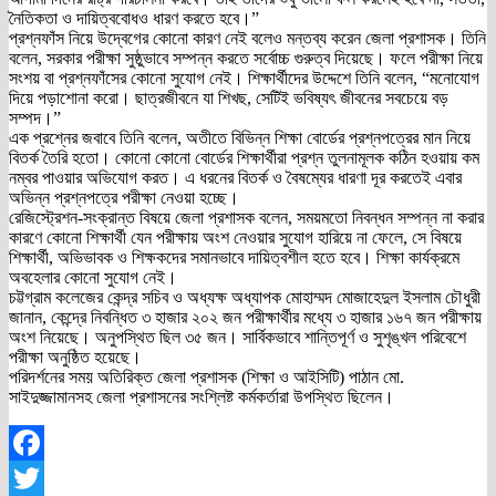
নৈতিকতা ও দায়িত্ববোধও ধারণ করতে হবে।”
প্রশ্নফাঁস নিয়ে উদ্বেগের কোনো কারণ নেই বলেও মন্তব্য করেন জেলা প্রশাসক। তিনি
বলেন, সরকার পরীক্ষা সুষ্ঠুভাবে সম্পন্ন করতে সর্বোচ্চ গুরুত্ব দিয়েছে। ফলে পরীক্ষা নিয়ে
সংশয় বা প্রশ্নফাঁসের কোনো সুযোগ নেই। শিক্ষার্থীদের উদ্দেশে তিনি বলেন, “মনোযোগ
দিয়ে পড়াশোনা করো। ছাত্রজীবনে যা শিখছ, সেটিই ভবিষ্যৎ জীবনের সবচেয়ে বড়
সম্পদ।”
এক প্রশ্নের জবাবে তিনি বলেন, অতীতে বিভিন্ন শিক্ষা বোর্ডের প্রশ্নপত্রের মান নিয়ে
বিতর্ক তৈরি হতো। কোনো কোনো বোর্ডের শিক্ষার্থীরা প্রশ্ন তুলনামূলক কঠিন হওয়ায় কম
নম্বর পাওয়ার অভিযোগ করত। এ ধরনের বিতর্ক ও বৈষম্যের ধারণা দূর করতেই এবার
অভিন্ন প্রশ্নপত্রে পরীক্ষা নেওয়া হচ্ছে।
রেজিস্ট্রেশন-সংক্রান্ত বিষয়ে জেলা প্রশাসক বলেন, সময়মতো নিবন্ধন সম্পন্ন না করার
কারণে কোনো শিক্ষার্থী যেন পরীক্ষায় অংশ নেওয়ার সুযোগ হারিয়ে না ফেলে, সে বিষয়ে
শিক্ষার্থী, অভিভাবক ও শিক্ষকদের সমানভাবে দায়িত্বশীল হতে হবে। শিক্ষা কার্যক্রমে
অবহেলার কোনো সুযোগ নেই।
চট্টগ্রাম কলেজের কেন্দ্র সচিব ও অধ্যক্ষ অধ্যাপক মোহাম্মদ মোজাহেদুল ইসলাম চৌধুরী
জানান, কেন্দ্রে নিবন্ধিত ৩ হাজার ২০২ জন পরীক্ষার্থীর মধ্যে ৩ হাজার ১৬৭ জন পরীক্ষায়
অংশ নিয়েছে। অনুপস্থিত ছিল ৩৫ জন। সার্বিকভাবে শান্তিপূর্ণ ও সুশৃঙ্খল পরিবেশে
পরীক্ষা অনুষ্ঠিত হয়েছে।
পরিদর্শনের সময় অতিরিক্ত জেলা প্রশাসক (শিক্ষা ও আইসিটি) পাঠান মো.
সাইদুজ্জামানসহ জেলা প্রশাসনের সংশ্লিষ্ট কর্মকর্তারা উপস্থিত ছিলেন।
Facebook