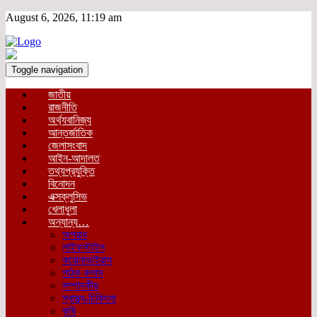
August 6, 2026, 11:19 am
Toggle navigation
জাতীয়
রাজনীতি
অর্থ্যবানিজ্য
আন্তর্জাতিক
জেলাসংবাদ
আইন-আদালত
তথ্যপ্রযুক্তি
বিনোদন
এক্সক্লুসিভ
খেলাধুলা
অন্যান্য…
অপরাধ
লাইফস্টাইল
করোনাভাইরাস
পাঠক কলাম
সম্পাদকীয়
স্বাস্থ্য-চিকিৎসা
কৃষি