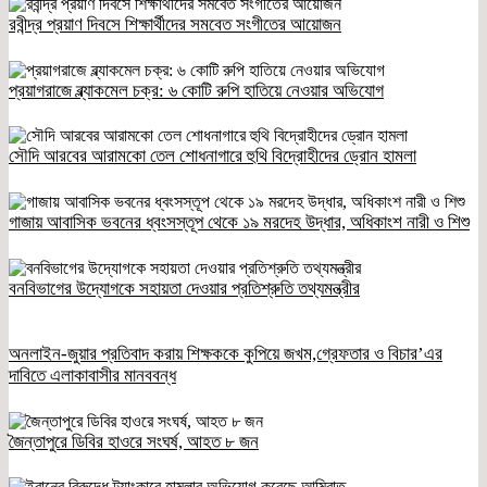
রবীন্দ্র প্রয়াণ দিবসে শিক্ষার্থীদের সমবেত সংগীতের আয়োজন
প্রয়াগরাজে ব্ল্যাকমেল চক্র: ৬ কোটি রুপি হাতিয়ে নেওয়ার অভিযোগ
সৌদি আরবের আরামকো তেল শোধনাগারে হুথি বিদ্রোহীদের ড্রোন হামলা
গাজায় আবাসিক ভবনের ধ্বংসস্তূপ থেকে ১৯ মরদেহ উদ্ধার, অধিকাংশ নারী ও শিশু
বনবিভাগের উদ্যোগকে সহায়তা দেওয়ার প্রতিশ্রুতি তথ্যমন্ত্রীর
অনলাইন-জুয়ার প্রতিবাদ করায় শিক্ষককে কুপিয়ে জখম,গ্রেফতার ও বিচার’এর
দাবিতে এলাকাবাসীর মানববন্ধ
জৈন্তাপুরে ডিবির হাওরে সংঘর্ষ, আহত ৮ জন