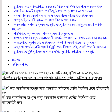
ব্র্যাকের নিয়োগ বিজ্ঞপ্তি: ২ জেলায় ফিল্ড ফ্যাসিলিটেটর পদে আবেদন শুরু
ওয়ালটনে চাকরির সুযোগ, প্রভিডেন্ট ফান্ড ও মুনাফার অংশ পাবেন
বাগদা বাজারে ফ্রেশ বাজার লিমিটেডের গরুর ফার্মের শুভ উদ্বোধন
খাগড়াছড়িতে নারী ফুটবল ও ব্যাডমিন্টনের আসর শুরু
আলোছায়া সমাজ উন্নয়ন সংস্থার উদ্যোগে অসহায় মানুষের মাঝে আর্থিক
সহায়তা
পাঁচবিবিতে এ্যাম্পুলসহ মাদক ব্যবসায়ী গ্রেফতার
যশোরের মনোহরপুরে স্বেচ্ছাসেবী সংগঠন ‘প্রয়াস’-এর শুভ উদ্বোধন শুক্রবার
আমতলীতে স্বপ্নছোঁয়ার উদ্যোগে শিক্ষা উপকরণ বিতরণ ও বৃক্ষরোপণ
আড়ংয়ে ফোটোগ্রাফি অ্যাসিস্ট্যান্ট পদে নিয়োগ, এইচএসসি পাসেই আবেদন
ব্র্যাকের ডেপুটি ম্যানেজার পদে চাকরির সুযোগ, সপ্তাহে ২ দিন ছুটি
সর্বশেষ
সর্বাধিক পঠিত
সাতক্ষীরায় ছাত্রদল নেতার ওপর হামলার অভিযোগ, পুলিশ আটক করেছে দুজন
দণ্ডিত আসামিদের তথ্যের জন্য অনলাইন ডাটাবেজ তৈরির নির্দেশনা চেয়ে
হাইকোর্টের রুল