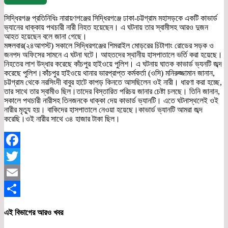
সিদ্ধিরগঞ্জ প্রতিনিধিঃ নারায়ণগঞ্জের সিদ্ধিরগঞ্জে ঢাকা-চট্টগ্রাম মহাসড়কে একটি কাভার্ড
ভ্যানের ধাক্কায় পথচারী নারী নিহত হয়েছেন। এ ঘটনায় তার স্বামীসহ আরও দুজন
আহত হয়েছেন বলে জানা গেছে।
মঙ্গলবার(২৪আগস্ট) সকালে সিদ্ধিরগঞ্জের শিমরাইল মোড়রের চিটাগাং রোডের সড়ক ও
জনপদ অফিসের সামনে এ ঘটনা ঘটে। আহতদের স্থানীয় হাসপাতালে ভর্তি করা হয়েছে।
নিহতের লাশ উদ্ধার করেছে কাঁচপুর হাইওয়ে পুলিশ। এ ঘটনায় ঘাতক কাভার্ড ভ্যনটি জব্দ
করেছে পুলিশ।কাঁচপুর হাইওয়ে থানার ভারপ্রাপ্ত কর্মকর্তা (ওসি) মনিরুজ্জামান জানান,
চট্টগ্রাম থেকে নরসিংদী বাবুর হাটে কাপড় কিনতে আসছিলেন ওই নারী। ধারণা করা হচ্ছে,
তার সাথে তার স্বামীও ছিল।তাদের বিস্তারিত পরিচয় জানার চেষ্টা চলছে। তিনি জানান,
সকালে পথচারী নারীসহ তিনজনকে ধাক্কা দেয় কাভার্ড ভ্যানটি। এতে ঘটনাস্থলেই ওই
নারীর মৃত্যু হয়। বাকিদের হাসপাতালে নেওয়া হয়েছে।কাভার্ড ভ্যানটি আমরা জব্দ
করেছি।ওই নারীর সাথে ৩৪ হাজার টাকা ছিল।
Facebook
Twitter
Email
Share
এই বিভাগের আরও খবর