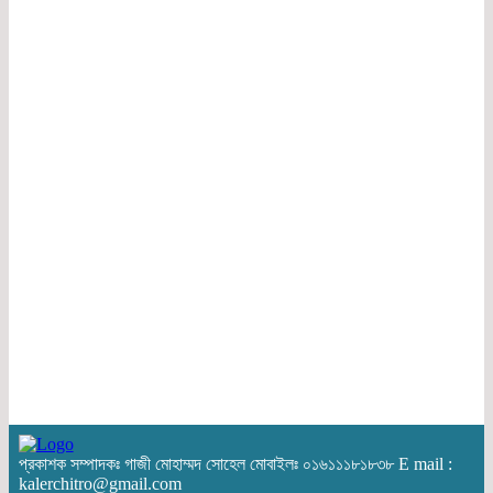
প্রকাশক সম্পাদকঃ গাজী মোহাম্মদ সোহেল মোবাইলঃ ০১৬১১১৮১৮৩৮ E mail :
kalerchitro@gmail.com