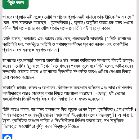
প্রিন্ট করুন
ভারতের প্রধানমন্ত্রী নরেন্দ্র মোদি জাপানের প্রধানমন্ত্রী সানায়ে তাকাইচিকে ‘আমার ছোট
বোন’ বলে সম্বোধন করেছেন। বৃহস্পতিবার (২ জুলাই) অনুষ্ঠিত ভারত-জাপানের ১৬তম
বার্ষিক শীর্ষ সম্মেলনের পর যৌথ সংবাদ সম্মেলনে তিনি এই মন্তব্য করেন।
মোদি বলেন, ‘মহামান্য এবং আমার ছোট বোন, প্রধানমন্ত্রী তাকাইচি।’ তিনি জাপানের
প্রতিনিধি দল, আমন্ত্রিত অতিথি ও গণমাধ্যমকর্মীদের স্বাগত জানান এবং তাকাইচির
প্রথম ভারত সফরকে স্বাগত জানান।
জাপানের প্রধানমন্ত্রী সানায়ে তাকাইচিও দুই নেতার ব্যক্তিগত সম্পর্কের বিষয়টি উল্লেখ
করেন। মোদির ‘সুন্দর ছোট বোন’ সম্বোধনের প্রসঙ্গ তুলে ধরে তিনি বলেন, ভাই-বোনের
সম্পর্কের চেতনায় ভারত ও জাপানের দ্বিপক্ষীয় সম্পর্ককে আরও এগিয়ে নেওয়ার বিষয়ে
তারা একমত হয়েছেন।
তাকাইচি জানান, ভারত ও জাপানের কৌশলগত অবস্থান অভিন্ন এবং তারা কৌশলগত
অংশীদারত্ব আরও জোরদার করার বিষয়ে আলোচনা করেছেন। এছাড়া, দুই দেশের
সহযোগিতার তিনটি অগ্রাধিকার খাত নির্ধারণে তারা সম্মত হয়েছেন।
তিনি আরও বলেন, জাপানের হালনাগাদ ফ্রি অ্যান্ড ওপেন ইন্দো-প্যাসিফিক (এফওআইপি)
ভিশন ভারতের প্রধানমন্ত্রী মোদির ‘মহাসাগর’ উদ্যোগের সঙ্গে সামঞ্জস্যপূর্ণ। এ কারণে,
ইন্দো-প্যাসিফিক অঞ্চলে শান্তি ও স্থিতিশীলতা নিশ্চিত করতে দুই দেশ সামুদ্রিক
নিরাপত্তা সহযোগিতা বৃদ্ধি করার সিদ্ধান্ত নিয়েছে।