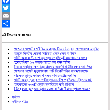
Facebook
Twitter
Email
Share
এই বিভাগের আরও খবর
মোজতবা খামেনির শারীরিক অবস্থার বিষয়ে উদ্বেগ, যোগাযোগে অসুবিধা
হরমুজে দ্বিতীয় কোনো ‘করিডর’ মেনে নেবে না ইরান
সৌদি আরবের উদ্দেশে তুরস্কের প্রেসিডেন্ট এরদোয়ানের সফর
ইন্দোনেশিয়ায় ১৭ জনকে আহত করা বানর আটক
ইয়েমেনে হুতির ক্ষেপণাস্ত্র হামলায় সরকারি বাহিনীর ৫৮ সেনা নিহত
মোজতবা খামেনি মৃত্যুশয্যায়, দাবি বিরোধীপন্থি সংবাদমাধ্যমের
ফারাক্কা চুক্তি নবায়ন না করার দাবি ভারতীয় এমপির
সৌদি আরব, তুরস্ক ও পাকিস্তানের যৌথ প্রতিরক্ষা চুক্তিতে সই
ইউক্রেনের ৬০৫টি ড্রোন ভূপাতিতের দাবি রাশিয়ার
ইউক্রেনের বৃহত্তম ড্রোন হামলা রাশিয়ার ইয়ারোস্লাভল অঞ্চলে
সর্বশেষ
সর্বাধিক পঠিত