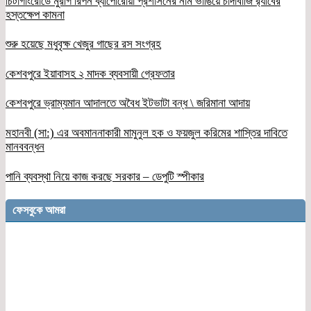
চিটাগাংরোডে মুরগি রিপন ব্যাপোরোয়া প্রশাসনের নাম ভাঙিয়ে চাঁদাবাজি র‌্যাবের
হস্তক্ষেপ কামনা
শুরু হয়েছে মধুবৃক্ষ খেজুর গাছের রস সংগ্রহ
কেশবপুরে ইয়াবাসহ ২ মাদক ব্যবসায়ী গ্রেফতার
কেশবপুরে ভ্রাম্যমান আদালতে অবৈধ ইটভাটা বন্ধ \ জরিমানা আদায়
মহানবী (সা:) এর অবমাননাকারী মামুনুল হক ও ফয়জুল করিমের শাস্তির দাবিতে
মানববন্ধন
পানি ব্যবস্থা নিয়ে কাজ করছে সরকার – ডেপুটি স্পীকার
ফেসবুকে আমরা