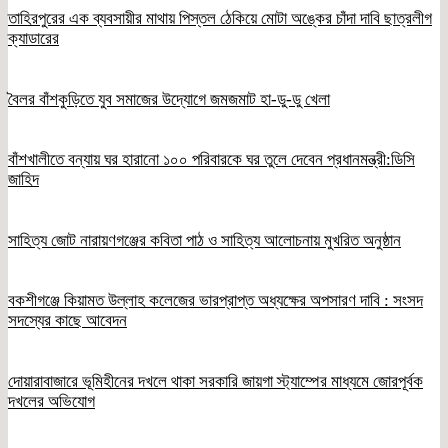
তাহিরপুরের এক ব্যবসায়ীর মাথায় পিস্তল ঠেকিয়ে মোটা অঙ্কের চাঁদা দাবি ছাত্রলীগ
ক্যাডারের
বৈলর বাঁশকুড়িতে যুব সমাজের উদ্যোগে জমজমাট হা-ডু-ডু খেলা
বাঁশখালীতে বন্যায় ঘর হারানো ১০০ পরিবারকে ঘর তুলে দেবেন প্রধানমন্ত্রী:ডিসি
জাহিদ
সাহিত্য জোট নারায়ণগঞ্জের কবিতা পাঠ ও সাহিত্য আলোচনায় মুখরিত অনুষ্ঠান
বকশীগঞ্জে কিয়ামত উল্লাহ কলেজের ভারপ্রাপ্ত অধ্যক্ষের অপসারণ দাবি : সংসদ
সদস্যের কাছে আবেদন
দোয়ারাবাজারে ভূমিহীনের দখলে থাকা সরকারি জায়গা স্ট্যাম্পের মাধ্যমে জোরপূর্বক
দখলের অভিযোগ