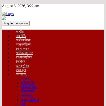
August 8, 2026, 3:22 am
Toggle navigation
জাতীয়
রাজনীতি
অর্থ্যবানিজ্য
আন্তর্জাতিক
জেলাসংবাদ
আইন-আদালত
তথ্যপ্রযুক্তি
বিনোদন
এক্সক্লুসিভ
খেলাধুলা
অন্যান্য…
অপরাধ
লাইফস্টাইল
করোনাভাইরাস
পাঠক কলাম
সম্পাদকীয়
স্বাস্থ্য-চিকিৎসা
কৃষি