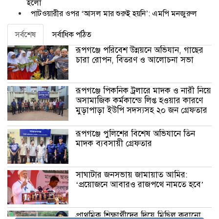
হলো
পাটওয়ারীর ওপর ‘আসল মার শুরুই হয়নি’: এমপি মনজুরুল
সর্বশেষ
সর্বাধিক পঠিত
রূপগঞ্জে পরিবেশ উন্নয়নে অভিযান, গাছের
চারা রোপন, বিতরণ ও আলোচনা সভা
রূপগঞ্জে পিকনিক ট্রলারে মাদক ও নারী নিয়ে
অসামাজিক কর্মকান্ডে লিপ্ত হওয়ার কারণে
মুড়াপাড়া ইউপি সদস্যসহ ২০ জন গ্রেফতার
রূপগঞ্জে পুলিশের বিশেষ অভিযানে তিন
মাদক ব্যবসায়ী গ্রেফতার
সাঘাটার জনসভায় জামায়াত আমির:
‘প্রয়োজনে আবারও রাজপথে নামতে হবে’
প্রাথমিক শিক্ষার্থীদের দিয়ে মিছিল করানো