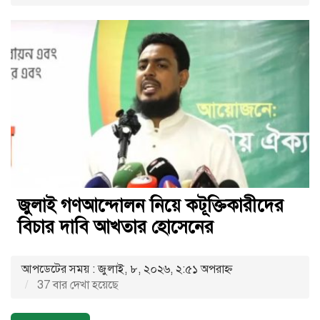
জুলাই গণআন্দোলন নিয়ে কটূক্তিকারীদের
বিচার দাবি আখতার হোসেনের
আপডেটের সময় : জুলাই, ৮, ২০২৬, ২:৫১ অপরাহ্ণ
37 বার দেখা হয়েছে