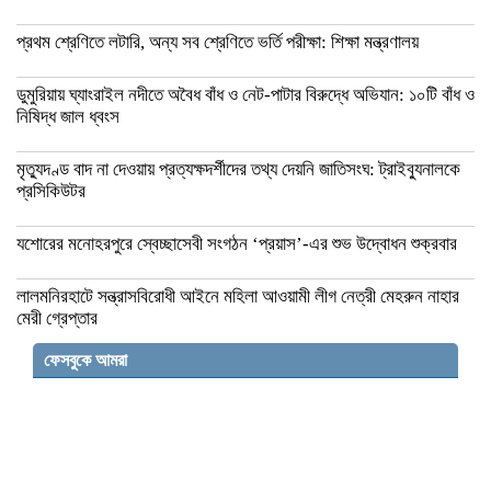
প্রথম শ্রেণিতে লটারি, অন্য সব শ্রেণিতে ভর্তি পরীক্ষা: শিক্ষা মন্ত্রণালয়
ডুমুরিয়ায় ঘ্যাংরাইল নদীতে অবৈধ বাঁধ ও নেট-পাটার বিরুদ্ধে অভিযান: ১০টি বাঁধ ও
নিষিদ্ধ জাল ধ্বংস
মৃত্যুদণ্ড বাদ না দেওয়ায় প্রত্যক্ষদর্শীদের তথ্য দেয়নি জাতিসংঘ: ট্রাইব্যুনালকে
প্রসিকিউটর
যশোরের মনোহরপুরে স্বেচ্ছাসেবী সংগঠন ‘প্রয়াস’-এর শুভ উদ্বোধন শুক্রবার
লালমনিরহাটে সন্ত্রাসবিরোধী আইনে মহিলা আওয়ামী লীগ নেত্রী মেহরুন নাহার
মেরী গ্রেপ্তার
ফেসবুকে আমরা
জামালপুরে বিজিবির পৃথক অভিযানে ভারতীয় মদ-
কসমেটিকস জব্দ
সিদ্ধিরগঞ্জে পুলিশের অভিযানে বিভিন্ন মামলায়
গ্রেফতার ১৩