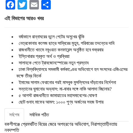
Facebook
Twitter
Email
Share
এই বিভাগের আরও খবর
বর্ষাকালে রান্নাঘরের ভুলে পেটের অসুখের ঝুঁকি
নেত্রকোনায় কলেজ ছাত্র সাব্বিরের মৃত্যু, পরিবারের তদন্তের দাবি
রাজধানীতে খতমে নবুওয়ত কনফারেন্স অনুষ্ঠিত হবে শুক্রবার
ইস্তিখারার প্রকৃত অর্থ ও প্রক্রিয়া
সালাহকে পেতে ট্রাবজোনস্পোরের নতুন প্রস্তাব
ঢাকা বিশ্ববিদ্যালয়ে সমকামী কর্মকাণ্ডের অভিযোগে হল সংসদের এজিএসের
কক্ষে তীব্র বিতর্ক
ইমামের সালাম ফেরানোর পরই মাসবুক মুসল্লিদের দাঁড়ানোর নির্দেশনা
সন্তানের ঘুমানোর অভ্যাস: মা-বাবার সঙ্গে নাকি আলাদা বিছানায়?
৫ আগস্ট রাজধানীতে জামায়াতের মহাসমাবেশের ঘোষণা
ছোট গুনাহ মাফের আমল: ১০০০ পুণ্য অর্জনের সহজ উপায়
সর্বশেষ
সর্বাধিক পঠিত
বকশীগঞ্জে প্রেমঘটিত বিয়ের জেরে অপহরণের অভিযোগ, নিরাপত্তাহীনতায়
নবদম্পতি