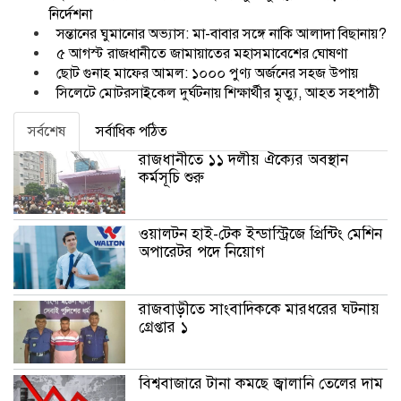
নির্দেশনা
সন্তানের ঘুমানোর অভ্যাস: মা-বাবার সঙ্গে নাকি আলাদা বিছানায়?
৫ আগস্ট রাজধানীতে জামায়াতের মহাসমাবেশের ঘোষণা
ছোট গুনাহ মাফের আমল: ১০০০ পুণ্য অর্জনের সহজ উপায়
সিলেটে মোটরসাইকেল দুর্ঘটনায় শিক্ষার্থীর মৃত্যু, আহত সহপাঠী
সর্বশেষ
সর্বাধিক পঠিত
রাজধানীতে ১১ দলীয় ঐক্যের অবস্থান
কর্মসূচি শুরু
ওয়ালটন হাই-টেক ইন্ডাস্ট্রিজে প্রিন্টিং মেশিন
অপারেটর পদে নিয়োগ
রাজবাড়ীতে সাংবাদিককে মারধরের ঘটনায়
গ্রেপ্তার ১
বিশ্ববাজারে টানা কমছে জ্বালানি তেলের দাম