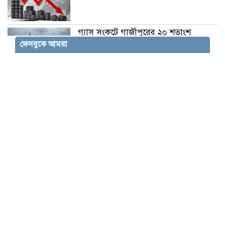
গ্যাস সংকটে গাজীপুরের ২০ শতাংশ
কারখানা বন্ধ, উৎপাদন ও রপ্তানিতে শঙ্কা
ফেসবুকে আমরা
আওয়ামী লীগের পরিণতি নির্ধারণ করবে
আদালত: স্বরাষ্ট্রমন্ত্রী
হামাসের অবস্থানকে পূর্ণ সমর্থনের বার্তা
ইরানের প্রেসিডেন্টের
সাকিব আল হাসানের মাগুরার বাড়িতে
পেট্রোল বোমা হামলা, ভাঙচুর
প্রিপেইড মিটার বাতিল দাবিতে ১১ আগস্ট
নারায়ণগঞ্জ শহরে গণমিছিল