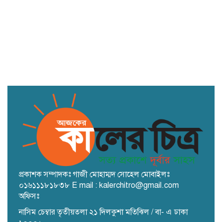
জুলাই গণঅভ্যুত্থানের বীর শহীদদের প্রতি
খাগড়াছড়িবাসীর শ্রদ্ধাঞ্জলি
প্রকাশক সম্পাদকঃ গাজী মোহাম্মদ সোহেল মোবাইলঃ
০১৬১১১৮১৮৩৮ E mail : kalerchitro@gmail.com
অফিসঃ
নাসিম চেম্বার তৃতীয়তলা ২১ দিলকুশা মতিঝিল / বা- এ ঢাকা