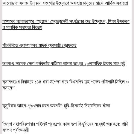
আলোছায়া সমাজ উন্নয়ন সংস্থার উদ্যোগে অসহায় মানুষের মাঝে আর্থিক সহায়তা
যশোরের মনোহরপুরে ‘প্রয়াস’ স্বেচ্ছাসেবী সংগঠনের শুভ উদ্বোধন, শিক্ষা উপকরণ
ও মানবিক সহায়তা বিতরণ
পাঁচবিবিতে এ্যাম্পুলসহ মাদক ব্যবসায়ী গ্রেফতার
রূপগঞ্জে সাবেক সেনা কর্মকর্তার বাড়িতে হামলা ভাংচুর ২০লক্ষাধিক টাকার মাল লুট
সুনামগঞ্জের দিরাইয়ে ১৪৪ ধারা উপেক্ষা করে বিএনপির দুই পক্ষের পাল্টাপাল্টি মিছিল ও
সমাবেশ
ডুমুরিয়ায় আইন-শৃঙ্খলার চরম অবনতি: চুরি-ছিনতাই নিত্যদিনের ঘটনা
তিস্তা মহাপরিকল্পনার পাইলট প্রকল্পের কাজ অল্প কিছুদিনের মধ্যেই শুরু হবে: পানি
সম্পদ প্রতিমন্ত্রী