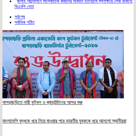
জুলাই আন্দোলনে সাংস্কৃতিক কর্মীদের অবদান ইতিহাসে স্বর্ণাক্ষরে লেখা থাকবে:
বিএনপি নেতা
সর্বশেষ
সর্বাধিক পঠিত
খাগড়াছড়িতে নারী ফুটবল ও ব্যাডমিন্টনের আসর শুরু
বাংলাদেশি বৃদ্ধকে ধরে নিয়ে যাওয়ার পরে ভারতীয় যুবককে ধরে আনলো স্থানীয়রা