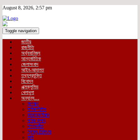
August 8, 2026, 2:57 pm
Toggle navigation
জাতীয়
রাজনীতি
অর্থ্যবানিজ্য
আন্তর্জাতিক
জেলাসংবাদ
আইন-আদালত
তথ্যপ্রযুক্তি
বিনোদন
এক্সক্লুসিভ
খেলাধুলা
অন্যান্য…
অপরাধ
লাইফস্টাইল
করোনাভাইরাস
পাঠক কলাম
সম্পাদকীয়
স্বাস্থ্য-চিকিৎসা
কৃষি