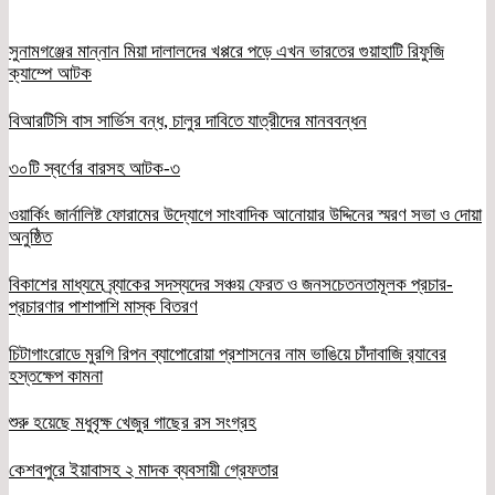
সুনামগঞ্জের মান্নান মিয়া দালালদের খপ্পরে পড়ে এখন ভারতের গুয়াহাটি রিফুজি
ক্যাম্পে আটক
বিআরটিসি বাস সার্ভিস বন্ধ, চালুর দাবিতে যাত্রীদের মানববন্ধন
৩০টি স্বর্ণের বারসহ আটক-৩
ওয়ার্কিং জার্নালিষ্ট ফোরামের উদ্যোগে সাংবাদিক আনোয়ার উদ্দিনের স্মরণ সভা ও দোয়া
অনুষ্ঠিত
বিকাশের মাধ্যমে ব্র্যাকের সদস্যদের সঞ্চয় ফেরত ও জনসচেতনতামূলক প্রচার-
প্রচারণার পাশাপাশি মাস্ক বিতরণ
চিটাগাংরোডে মুরগি রিপন ব্যাপোরোয়া প্রশাসনের নাম ভাঙিয়ে চাঁদাবাজি র‌্যাবের
হস্তক্ষেপ কামনা
শুরু হয়েছে মধুবৃক্ষ খেজুর গাছের রস সংগ্রহ
কেশবপুরে ইয়াবাসহ ২ মাদক ব্যবসায়ী গ্রেফতার