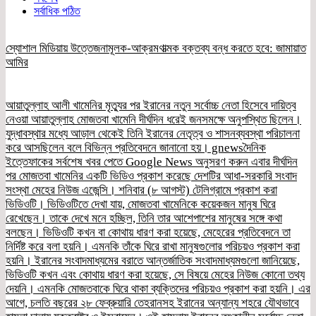
সর্বাধিক পঠিত
স্যোশাল মিডিয়ায় উত্তেজনামূলক-আক্রমণাত্মক বক্তব্য বন্ধ করতে হবে: জামায়াত
আমির
আয়াতুল্লাহ আলী খামেনির মৃত্যুর পর ইরানের নতুন সর্বোচ্চ নেতা হিসেবে দায়িত্ব
নেওয়া আয়াতুল্লাহ মোজতবা খামেনি দীর্ঘদিন ধরেই জনসমক্ষে অনুপস্থিত ছিলেন।
যুদ্ধাবস্থার মধ্যে আড়াল থেকেই তিনি ইরানের নেতৃত্ব ও শাসনব্যবস্থা পরিচালনা
করে আসছিলেন বলে বিভিন্ন প্রতিবেদনে জানানো হয়। gnewsদৈনিক
ইত্তেফাকের সর্বশেষ খবর পেতে Google News অনুসরণ করুন এবার দীর্ঘদিন
পর মোজতবা খামেনির একটি ভিডিও প্রকাশ করেছে দেশটির আধা-সরকারি সংবাদ
সংস্থা মেহের নিউজ এজেন্সি। শনিবার (৮ আগস্ট) টেলিগ্রামে প্রকাশ করা
ভিডিওটি। ভিডিওটিতে দেখা যায়, মোজতবা খামেনিকে কয়েকজন মানুষ ঘিরে
রেখেছেন। তাকে দেখে মনে হচ্ছিল, তিনি তার আশেপাশের মানুষের সঙ্গে কথা
বলছেন। ভিডিওটি কখন বা কোথায় ধারণ করা হয়েছে, মেহেরের প্রতিবেদনে তা
নির্দিষ্ট করে বলা হয়নি। এমনকি তাঁকে ঘিরে রাখা মানুষগুলোর পরিচয়ও প্রকাশ করা
হয়নি। ইরানের সংবাদমাধ্যমের বরাতে আন্তর্জাতিক সংবাদমাধ্যমগুলো জানিয়েছে,
ভিডিওটি কখন এবং কোথায় ধারণ করা হয়েছে, সে বিষয়ে মেহের নিউজ কোনো তথ্য
দেয়নি। এমনকি মোজতবাকে ঘিরে থাকা ব্যক্তিদের পরিচয়ও প্রকাশ করা হয়নি। এর
আগে, চলতি বছরের ২৮ ফেব্রুয়ারি তেহরানসহ ইরানের অন্যান্য শহরে যৌথভাবে