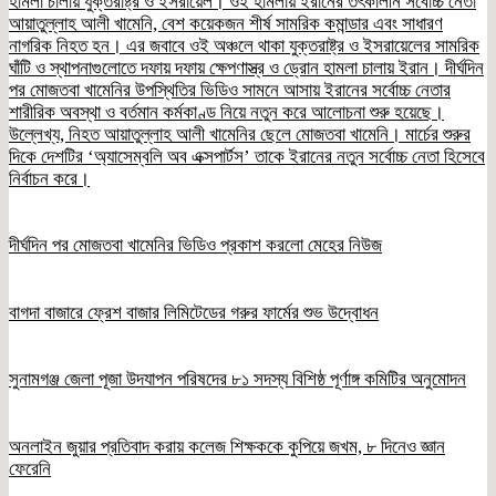
হামলা চালায় যুক্তরাষ্ট্র ও ইসরায়েল। ওই হামলায় ইরানের তৎকালীন সর্বোচ্চ নেতা
আয়াতুল্লাহ আলী খামেনি, বেশ কয়েকজন শীর্ষ সামরিক কমান্ডার এবং সাধারণ
নাগরিক নিহত হন। এর জবাবে ওই অঞ্চলে থাকা যুক্তরাষ্ট্র ও ইসরায়েলের সামরিক
ঘাঁটি ও স্থাপনাগুলোতে দফায় দফায় ক্ষেপণাস্ত্র ও ড্রোন হামলা চালায় ইরান। দীর্ঘদিন
পর মোজতবা খামেনির উপস্থিতির ভিডিও সামনে আসায় ইরানের সর্বোচ্চ নেতার
শারীরিক অবস্থা ও বর্তমান কর্মকাণ্ড নিয়ে নতুন করে আলোচনা শুরু হয়েছে।
উল্লেখ্য, নিহত আয়াতুল্লাহ আলী খামেনির ছেলে মোজতবা খামেনি। মার্চের শুরুর
দিকে দেশটির ‘অ্যাসেম্বলি অব এক্সপার্টস’ তাকে ইরানের নতুন সর্বোচ্চ নেতা হিসেবে
নির্বাচন করে।
দীর্ঘদিন পর মোজতবা খামেনির ভিডিও প্রকাশ করলো মেহের নিউজ
বাগদা বাজারে ফ্রেশ বাজার লিমিটেডের গরুর ফার্মের শুভ উদ্বোধন
সুনামগঞ্জ জেলা পূজা উদযাপন পরিষদের ৮১ সদস্য বিশিষ্ঠ পূর্ণাঙ্গ কমিটির অনুমোদন
অনলাইন জুয়ার প্রতিবাদ করায় কলেজ শিক্ষককে কুপিয়ে জখম, ৮ দিনেও জ্ঞান
ফেরেনি