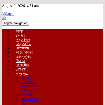
August 9, 2026, 4:51 am
Toggle navigation
জাতীয়
রাজনীতি
অর্থ্যবানিজ্য
আন্তর্জাতিক
জেলাসংবাদ
আইন-আদালত
তথ্যপ্রযুক্তি
বিনোদন
এক্সক্লুসিভ
খেলাধুলা
অন্যান্য…
অপরাধ
লাইফস্টাইল
করোনাভাইরাস
পাঠক কলাম
সম্পাদকীয়
স্বাস্থ্য-চিকিৎসা
কৃষি