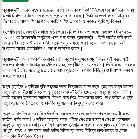
প্রধানমন্ত্রী তারেক রহমান বলেছেন, বর্তমান সরকার ধর্ম-বর্ণ নির্বিশেষে সব নাগরিকের জন্য
একটি নিরাপদ রাষ্ট্র ও সমাজ গড়ে তুলতে কাজ করছে। তিনি উল্লেখ করেন, মানুষের
নিরাপত্তার পাশাপাশি প্রাণীদের প্রতি সহিংসতা রোধেও সরকার প্রতিশ্রুতিবদ্ধ।
বৃহস্পতিবার (২ জুলাই) সকালে সচিবালয়ের মন্ত্রিপরিষদ সভাকক্ষে ‘নজরুল বর্ষ ২০২৬–
২০২৭’-এর উদ্বোধনী অনুষ্ঠানে এসব কথা বলেন প্রধানমন্ত্রী। তিনি জাতীয় কবি কাজী
নজরুল ইসলামের জীবন ও সাহিত্যকে শ্রদ্ধার সঙ্গে স্মরণ করেন এবং ‘নজরুল বর্ষ’
উপলক্ষে স্মারক ডাকটিকিট ও লোগো উন্মোচন করেন।
প্রধানমন্ত্রী বলেন, অপশক্তি রাজনৈতিক স্বার্থে মানুষের মধ্যে বিভেদ সৃষ্টি করার চেষ্টা
করলেও বাংলাদেশের মানুষের ঐতিহ্য হচ্ছে সম্প্রীতি ও সহাবস্থান। তিনি বলেন, সরকার
এমন একটি রাষ্ট্র গড়ে তুলতে চায় যেখানে প্রত্যেক নাগরিক নির্বিঘ্নে ও নিরাপদে বসবাস
করতে পারবেন।
তথ্যপ্রযুক্তি ও কৃত্রিম বুদ্ধিমত্তার দ্রুত বিস্তারের ফলে নতুন প্রজন্মের জন্য জ্ঞানের
নতুন দিগন্ত উন্মোচিত হলেও মূল্যবোধের সংকট তৈরি হচ্ছে বলে মন্তব্য করেন তিনি।
কাজী নজরুল ইসলামের সাহিত্য, বিশেষ করে শিশু-কিশোরদের জন্য লেখা কবিতা ও ছড়া
নতুন প্রজন্মকে নৈতিকতা ও মানবিক মূল্যবোধে উদ্বুদ্ধ করতে পারে।
অনুষ্ঠানে উপস্থিত সরকারি কর্মকর্তা ও নজরুল গবেষকদের উদ্দেশ্যে প্রধানমন্ত্রী বলেন,
জাতীয় কবির আদর্শ ও সৃষ্টিকে মানুষের কাছে পৌঁছে দেওয়ার উদ্যোগ নেওয়া প্রয়োজন।
অনুষ্ঠানে স্থানীয় সরকার মন্ত্রী মির্জা ফখরুল ইসলাম আলমগীর, সংস্কৃতি মন্ত্রী নিতাই রায়
চৌধুরী, তথ্য ও সম্প্রচার মন্ত্রী জহির উদ্দিন স্বপনসহ বিভিন্ন মন্ত্রণালয়ের ঊর্ধ্বতন
কর্মকর্তারা উপস্থিত ছিলেন।