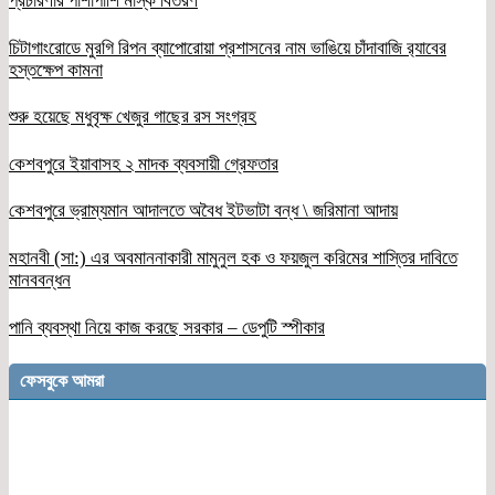
প্রচারণার পাশাপাশি মাস্ক বিতরণ
চিটাগাংরোডে মুরগি রিপন ব্যাপোরোয়া প্রশাসনের নাম ভাঙিয়ে চাঁদাবাজি র‌্যাবের
হস্তক্ষেপ কামনা
শুরু হয়েছে মধুবৃক্ষ খেজুর গাছের রস সংগ্রহ
কেশবপুরে ইয়াবাসহ ২ মাদক ব্যবসায়ী গ্রেফতার
কেশবপুরে ভ্রাম্যমান আদালতে অবৈধ ইটভাটা বন্ধ \ জরিমানা আদায়
মহানবী (সা:) এর অবমাননাকারী মামুনুল হক ও ফয়জুল করিমের শাস্তির দাবিতে
মানববন্ধন
পানি ব্যবস্থা নিয়ে কাজ করছে সরকার – ডেপুটি স্পীকার
ফেসবুকে আমরা