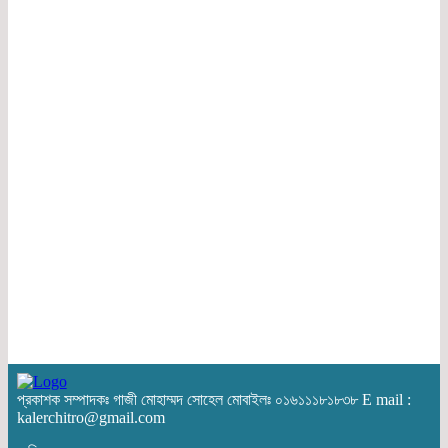
প্রকাশক সম্পাদকঃ গাজী মোহাম্মদ সোহেল মোবাইলঃ ০১৬১১১৮১৮৩৮ E mail :
kalerchitro@gmail.com