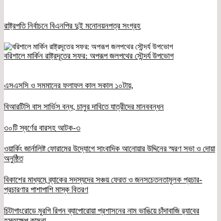
রাষ্ট্রপতি নির্বাচনে বিএনপির দুই মনোনয়নপত্র সংগ্রহ
বরিশালে মার্কিন রাষ্ট্রদূতের সফর: অপরূপ জলপথের সৌন্দর্য উপভোগ
এসএসসি ও সমমানের ফলাফল কাল সকাল ১০টায়,
বিআরটিসি বাস সার্ভিস বন্ধ, চালুর দাবিতে যাত্রীদের মানববন্ধন
৩০টি স্বর্ণের বারসহ আটক-৩
ওয়ার্কিং জার্নালিষ্ট ফোরামের উদ্যোগে সাংবাদিক আনোয়ার উদ্দিনের স্মরণ সভা ও দোয়া
অনুষ্ঠিত
বিকাশের মাধ্যমে ব্র্যাকের সদস্যদের সঞ্চয় ফেরত ও জনসচেতনতামূলক প্রচার-
প্রচারণার পাশাপাশি মাস্ক বিতরণ
চিটাগাংরোডে মুরগি রিপন ব্যাপোরোয়া প্রশাসনের নাম ভাঙিয়ে চাঁদাবাজি র‌্যাবের
হস্তক্ষেপ কামনা