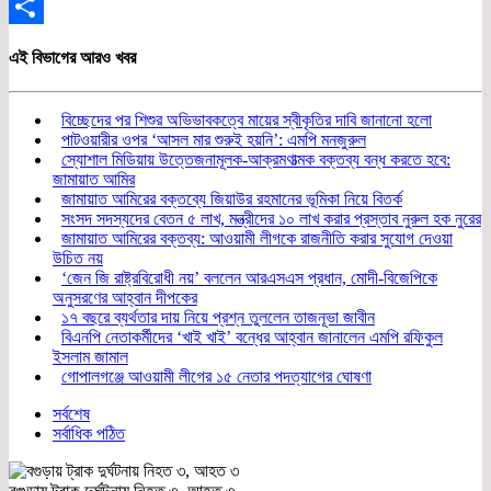
Email
Share
এই বিভাগের আরও খবর
বিচ্ছেদের পর শিশুর অভিভাবকত্বে মায়ের স্বীকৃতির দাবি জানানো হলো
পাটওয়ারীর ওপর ‘আসল মার শুরুই হয়নি’: এমপি মনজুরুল
স্যোশাল মিডিয়ায় উত্তেজনামূলক-আক্রমণাত্মক বক্তব্য বন্ধ করতে হবে:
জামায়াত আমির
জামায়াত আমিরের বক্তব্যে জিয়াউর রহমানের ভূমিকা নিয়ে বিতর্ক
সংসদ সদস্যদের বেতন ৫ লাখ, মন্ত্রীদের ১০ লাখ করার প্রস্তাব নুরুল হক নুরের
জামায়াত আমিরের বক্তব্য: আওয়ামী লীগকে রাজনীতি করার সুযোগ দেওয়া
উচিত নয়
‘জেন জি রাষ্ট্রবিরোধী নয়’ বললেন আরএসএস প্রধান, মোদী-বিজেপিকে
অনুসরণের আহ্বান দীপকের
১৭ বছরে ব্যর্থতার দায় নিয়ে প্রশ্ন তুললেন তাজনূভা জাবীন
বিএনপি নেতাকর্মীদের ‘খাই খাই’ বন্ধের আহ্বান জানালেন এমপি রফিকুল
ইসলাম জামাল
গোপালগঞ্জে আওয়ামী লীগের ১৫ নেতার পদত্যাগের ঘোষণা
সর্বশেষ
সর্বাধিক পঠিত