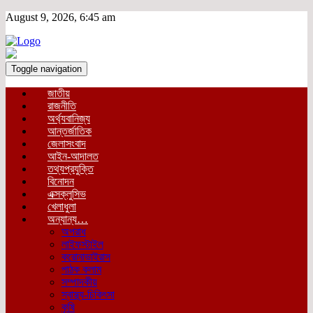
August 9, 2026, 6:45 am
Toggle navigation
জাতীয়
রাজনীতি
অর্থ্যবানিজ্য
আন্তর্জাতিক
জেলাসংবাদ
আইন-আদালত
তথ্যপ্রযুক্তি
বিনোদন
এক্সক্লুসিভ
খেলাধুলা
অন্যান্য…
অপরাধ
লাইফস্টাইল
করোনাভাইরাস
পাঠক কলাম
সম্পাদকীয়
স্বাস্থ্য-চিকিৎসা
কৃষি