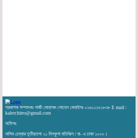
প্রকাশক সম্পাদকঃ গাজী মোহাম্মদ সোহেল মোবাইলঃ ০১৬১১১৮১৮৩৮ E mail :
kalerchitro@gmail.com
অফিসঃ
নাসিম চেম্বার তৃতীয়তলা ২১ দিলকুশা মতিঝিল / বা- এ ঢাকা ১০০০।