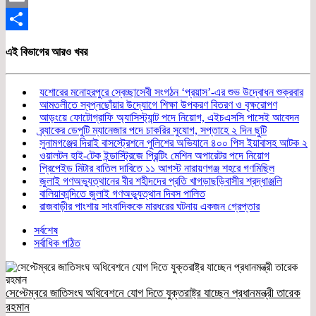
Email
Share
এই বিভাগের আরও খবর
যশোরের মনোহরপুরে স্বেচ্ছাসেবী সংগঠন ‘প্রয়াস’-এর শুভ উদ্বোধন শুক্রবার
আমতলীতে স্বপ্নছোঁয়ার উদ্যোগে শিক্ষা উপকরণ বিতরণ ও বৃক্ষরোপণ
আড়ংয়ে ফোটোগ্রাফি অ্যাসিস্ট্যান্ট পদে নিয়োগ, এইচএসসি পাসেই আবেদন
ব্র্যাকের ডেপুটি ম্যানেজার পদে চাকরির সুযোগ, সপ্তাহে ২ দিন ছুটি
সুনামগঞ্জের দিরাই বাসস্ট্রেশনে পুলিশের অভিযানে ৪০০ পিস ইয়াবাসহ আটক ২
ওয়ালটন হাই-টেক ইন্ডাস্ট্রিজে প্রিন্টিং মেশিন অপারেটর পদে নিয়োগ
প্রিপেইড মিটার বাতিল দাবিতে ১১ আগস্ট নারায়ণগঞ্জ শহরে গণমিছিল
জুলাই গণঅভ্যুত্থানের বীর শহীদদের প্রতি খাগড়াছড়িবাসীর শ্রদ্ধাঞ্জলি
বালিয়াকান্দিতে জুলাই গণঅভ্যুত্থান দিবস পালিত
রাজবাড়ীর পাংশায় সাংবাদিককে মারধরের ঘটনায় একজন গ্রেপ্তার
সর্বশেষ
সর্বাধিক পঠিত
সেপ্টেম্বরে জাতিসংঘ অধিবেশনে যোগ দিতে যুক্তরাষ্ট্র যাচ্ছেন প্রধানমন্ত্রী তারেক
রহমান