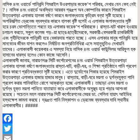
নাসিক ৪নং ওয়ার্ডে পানিবন্দি শিমরাইল উওরপাড়ার কয়েক’শ পরিবার, দেখার যেন কেহ নেই
?। নাসিক ৪নং ওয়ার্ডে অবস্থিত আরবাব গ্রæপ অব কোম্পানির কারনে শিমরাইল
উত্তরপাড়া এলাকায় হালকা বর্ষণে কারনে জলাবদ্ধতায় কৃত্রিম বন্যা সৃষ্টি হয়েছে।
অপরিকল্পিত ড্রেনেজ ব্যবস্থার কারনে হালকা বৃষ্টি হলেই এ এলাকায় জলাবদ্ধতার সৃষ্টি
হয়ে চরম ভোগান্তিতে পরতে হয় এলাকার কয়েক’শ পরিবারকে। রাস্তা-ঘাট খারাপ হওয়ায়
চলাচল করতে, স্কুল কলেজ পড়–য়া ছাত্র-ছাত্রীদেরকে, সরকারী-বেসরকারী চাকরিজীবী
এবং গৃহীনিদেরকে পানিবন্দী হয়ে বেকায়দায় পরতে হচ্ছে। এসব এলাকার মানুষ পানিবন্দি হয়ে
মানবেতর জীবন যাপন করলেও নির্বাচিত জনপ্রতিনিধিরা এসে সহানুভুতিও দেখায়নি
তাদের। এলাকাবাসী কয়েকবার এ সমস্যা নিয়ে নাসিক ৪নং ওয়ার্ড কাউন্সিলর আরিফুল হক
হাসানের ধারস্থ হলেও কোন কাজে আসেনি।
এলাকাবাসী জানায়, নারায়ণগঞ্জ সিটি কর্পোরেশনের ৪নং ওয়ার্ড শিমরাইল উত্তরপাড়া
এলাকায় হালকা বর্ষণে জলাবদ্ধতায় রাস্তা-ঘাট, বাড়ী-ঘর, ও শিক্ষা প্রতিষ্ঠানে পানি প্রবেশ
করার কারণে প্রতিবন্ধকতা সৃষ্টি হয়েছে। এতে দুর্ভোগের শিকার হয়েছে শিমরাইল
উত্তরপাড়া এলাকার হাজার হাজার মানুষ। রাস্তায়, বাড়ী-ঘরে ময়লা ও দুর্গন্ধযুক্ত পানি
প্রবেশ করায় পানিবাহিত রোগে আক্রান্ত হচ্ছে এলাকাবাসী। তাছাড়া এসব ময়লা ও
দুর্গন্ধ যুক্ত ময়লা পানিতে যাতায়াত করে এলাকাবাসীকে অসুস্থ্য হয়ে পড়ার আশংকা
রয়েছে। সচেতন মহল নারায়ণগঞ্জ সিটি কর্পোরেশনের মেয়র ডা. সেলিনা হায়াৎ আইভির
হস্থক্ষেপ কামনা করছে। দ্রæত পানি নিস্কাশন ও ড্রেনেজ ব্যবস্থার দাবি স্থানীয়
এলাকাবাসীর। #####
Facebook
Twitter