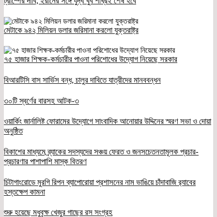
ট্রাম্পের দাবি, ইরানের সঙ্গে যুদ্ধ খুব শীঘ্রই শেষ হবে
মেটাকে ৯৪২ মিলিয়ন ডলার জরিমানা করলো যুক্তরাষ্ট্র
৭৫ হাজার শিক্ষক-কর্মচারীর পাওনা পরিশোধের উদ্যোগ নিয়েছে সরকার
বিআরটিসি বাস সার্ভিস বন্ধ, চালুর দাবিতে যাত্রীদের মানববন্ধন
৩০টি স্বর্ণের বারসহ আটক-৩
ওয়ার্কিং জার্নালিষ্ট ফোরামের উদ্যোগে সাংবাদিক আনোয়ার উদ্দিনের স্মরণ সভা ও দোয়া
অনুষ্ঠিত
বিকাশের মাধ্যমে ব্র্যাকের সদস্যদের সঞ্চয় ফেরত ও জনসচেতনতামূলক প্রচার-
প্রচারণার পাশাপাশি মাস্ক বিতরণ
চিটাগাংরোডে মুরগি রিপন ব্যাপোরোয়া প্রশাসনের নাম ভাঙিয়ে চাঁদাবাজি র‌্যাবের
হস্তক্ষেপ কামনা
শুরু হয়েছে মধুবৃক্ষ খেজুর গাছের রস সংগ্রহ