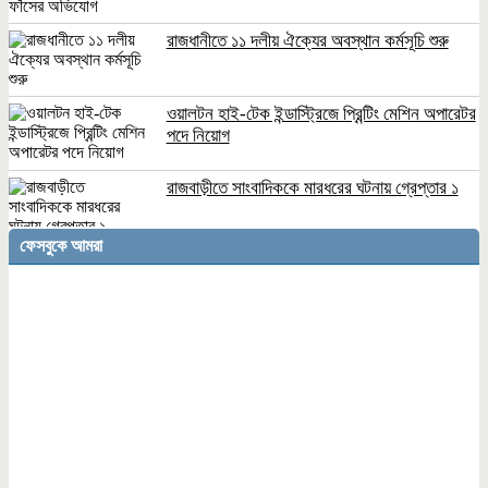
রাজধানীতে ১১ দলীয় ঐক্যের অবস্থান কর্মসূচি শুরু
ওয়ালটন হাই-টেক ইন্ডাস্ট্রিজে প্রিন্টিং মেশিন অপারেটর
পদে নিয়োগ
রাজবাড়ীতে সাংবাদিককে মারধরের ঘটনায় গ্রেপ্তার ১
ফেসবুকে আমরা
বিশ্ববাজারে টানা কমছে জ্বালানি তেলের দাম
গ্যাস সংকটে গাজীপুরের ২০ শতাংশ কারখানা বন্ধ,
উৎপাদন ও রপ্তানিতে শঙ্কা
আওয়ামী লীগের পরিণতি নির্ধারণ করবে আদালত:
স্বরাষ্ট্রমন্ত্রী