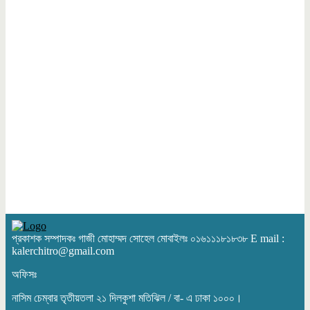
হামাসের অবস্থানকে পূর্ণ সমর্থনের বার্তা ইরানের
প্রেসিডেন্টের
সাকিব আল হাসানের মাগুরার বাড়িতে পেট্রোল বোমা
হামলা, ভাঙচুর
বিআরটিসি বাস সার্ভিস বন্ধ, চালুর দাবিতে যাত্রীদের মানববন্ধন
৩০টি স্বর্ণের বারসহ আটক-৩
ওয়ার্কিং জার্নালিষ্ট ফোরামের উদ্যোগে সাংবাদিক আনোয়ার উদ্দিনের স্মরণ সভা ও দোয়া
অনুষ্ঠিত
প্রকাশক সম্পাদকঃ গাজী মোহাম্মদ সোহেল মোবাইলঃ ০১৬১১১৮১৮৩৮ E mail :
kalerchitro@gmail.com
বিকাশের মাধ্যমে ব্র্যাকের সদস্যদের সঞ্চয় ফেরত ও জনসচেতনতামূলক প্রচার-
অফিসঃ
প্রচারণার পাশাপাশি মাস্ক বিতরণ
নাসিম চেম্বার তৃতীয়তলা ২১ দিলকুশা মতিঝিল / বা- এ ঢাকা ১০০০।