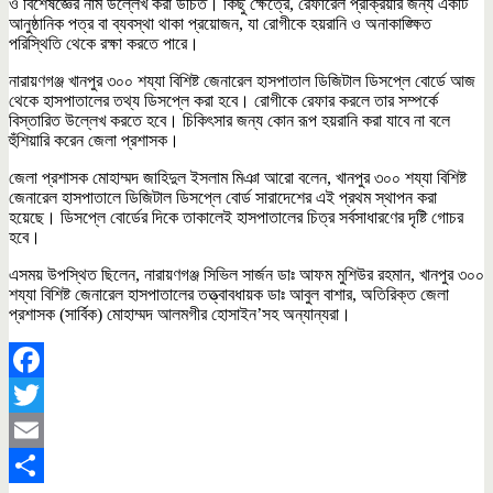
ও বিশেষজ্ঞের নাম উল্লেখ করা উচিত। কিছু ক্ষেত্রে, রেফারেল প্রক্রিয়ার জন্য একটি
আনুষ্ঠানিক পত্র বা ব্যবস্থা থাকা প্রয়োজন, যা রোগীকে হয়রানি ও অনাকাঙ্ক্ষিত
পরিস্থিতি থেকে রক্ষা করতে পারে।
নারায়ণগঞ্জ খানপুর ৩০০ শয্যা বিশিষ্ট জেনারেল হাসপাতাল ডিজিটাল ডিসপ্লে বোর্ডে আজ
থেকে হাসপাতালের তথ্য ডিসপ্লে করা হবে। রোগীকে রেফার করলে তার সম্পর্কে
বিস্তারিত উল্লেখ করতে হবে। চিকিৎসার জন্য কোন রূপ হয়রানি করা যাবে না বলে
হুঁশিয়ারি করেন জেলা প্রশাসক।
জেলা প্রশাসক মোহাম্মদ জাহিদুল ইসলাম মিঞা আরো বলেন, খানপুর ৩০০ শয্যা বিশিষ্ট
জেনারেল হাসপাতালে ডিজিটাল ডিসপ্লে বোর্ড সারাদেশের এই প্রথম স্থাপন করা
হয়েছে। ডিসপ্লে বোর্ডের‌ দিকে তাকালেই হাসপাতালের চিত্র সর্বসাধারণের দৃষ্টি গোচর
হবে।
এসময় উপস্থিত ছিলেন, নারায়ণগঞ্জ সিভিল সার্জন ডাঃ আফম মুশিউর রহমান, খানপুর ৩০০
শয্যা বিশিষ্ট জেনারেল হাসপাতালের তত্ত্বাবধায়ক ডাঃ আবুল বাশার, অতিরিক্ত জেলা
প্রশাসক (সার্বিক) মোহাম্মদ আলমগীর হোসাইন’সহ অন্যান্যরা।
Facebook
Twitter
Email