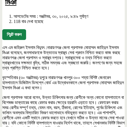
মিঞা
আপডেটের সময় : অক্টোবর, ৩০, ২০২৫, ৯:৪৯ পূর্বাহ্ণ
118 বার দেখা হয়েছে
প্রিন্ট করুন
এস এম জহিরুল ইসলাম বিদ্যুৎ :নারায়ণগঞ্জ জেলা প্রশাসক মোহাম্মদ জাহিদুল ইসলাম
মিঞা বলেছেন, জনসাধারণকে উন্নততর স্বাস্থ্য সেবা প্রদান নিশ্চিত করতে কাজ করছে
নারায়ণগঞ্জ জেলা প্রশাসন ও স্বাস্থ্য দপ্তর। স্বাস্থ্যসেবা ও তথ্য নিশ্চিত করতে
স্বাস্থ্যখাতের সক্ষমতা বৃদ্ধি, সঠিক সমন্বয় এবং স্বচ্ছতা জরুরি। জনগণের জন্য সহজে
তথ্য প্রাপ্তি নিশ্চিত করতে হবে।
বৃহস্পতিবার (৩০ অক্টোবর) দুপুরে নারায়ণগঞ্জ খানপুর ৩০০ শয্যা বিশিষ্ট জেনারেল
হাসপাতালে ডিজিটাল ডিসপ্লে বোর্ড এর উদ্বোধনকালে জেলা প্রশাসক মোহাম্মদ জাহিদুল
ইসলাম মিঞা এ কথা বলেন।
জেলা প্রশাসক আরো বলেন, উন্নত চিকিৎসার জন্য রোগীকে অন্য কোনো হাসপাতালে বা
বিশেষজ্ঞ ডাক্তারের কাছে রেফার করার ক্ষেত্রে হয়রানি এড়াতে হবে। রেফারেল করার
সময় রোগীর সম্পূর্ণ তথ্য, যেমন নাম, বয়স, ঠিকানা, রোগের ইতিহাস, পূর্বের চিকিৎসা এবং
বর্তমান অবস্থার বিস্তারিত বিবরণ ভালোভাবে নথিভুক্ত করতে হবে। এর পাশাপাশি,
রোগীকে এমন একটি স্থানে রেফার করতে হবে যেখানে সঠিক ও উন্নত মানের সেবা পাওয়া
যায়। যদি কোনো নির্দিষ্ট হাসপাতালে যাওয়ার নির্দেশ থাকে, তাহলে সেখানকার নির্দিষ্ট বিভাগ