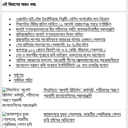
Share
এই বিভাগের আরও খবর
ওয়ালটন হাই-টেক ইন্ডাস্ট্রিজে প্রিন্টিং মেশিন অপারেটর পদে নিয়োগ
প্রিপেইড মিটার বাতিল দাবিতে ১১ আগস্ট নারায়ণগঞ্জ শহরে গণমিছিল
জুলাই গণঅভ্যুত্থানের বীর শহীদদের প্রতি খাগড়াছড়িবাসীর শ্রদ্ধাঞ্জলি
বালিয়াকান্দিতে জুলাই গণঅভ্যুত্থান দিবস পালিত
রাজবাড়ীর পাংশায় সাংবাদিককে মারধরের ঘটনায় একজন গ্রেপ্তার
শেখ হাসিনার পদত্যাগের প্রেক্ষাপট: ৪৮ ঘণ্টার ঘটনা
রূপগঞ্জে ১০২ বোতল বিদেশি মদ ও ৪ কেজি গাঁজাসহ গ্রেপ্তার ১
দেব ও শুভশ্রীর পুরোনো ছবি ভাইরাল, ভক্তদের মধ্যে আলোচনা
আসিফ নজরুলের মন্তব্য: আওয়ামী লীগের আত্মসমালোচনার প্রয়োজনীয়তা
বাংলাদেশ পরমাণু কৃষি গবেষণা ইনস্টিটিউটে ৩৪ পদে চাকরির সুযোগ
সর্বশেষ
সর্বাধিক পঠিত
সিডনিতে ‘জুলাই রিটার্নস’ কর্মসূচি, শহীদদের স্মরণে
প্রবাসী বাংলাদেশিদের শ্রদ্ধাঞ্জলি
জামালপুরে যুবক গ্রেপ্তার, ভারতীয় প্রেমিকার গোপন
ছবি ফাঁসের অভিযোগ