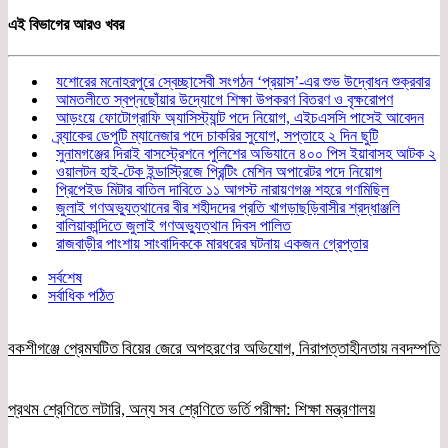
Share
এই বিভাগের আরও খবর
যশোরের মনোহরপুরে স্বেচ্ছাসেবী সংগঠন ‘প্রয়াস’-এর শুভ উদ্বোধন শুক্রবার
আমতলীতে স্বপ্নছোঁয়ার উদ্যোগে শিক্ষা উপকরণ বিতরণ ও বৃক্ষরোপণ
আড়ংয়ে ফোটোগ্রাফি অ্যাসিস্ট্যান্ট পদে নিয়োগ, এইচএসসি পাসেই আবেদন
ব্র্যাকের ডেপুটি ম্যানেজার পদে চাকরির সুযোগ, সপ্তাহে ২ দিন ছুটি
সুনামগঞ্জের দিরাই বাসস্ট্রেশনে পুলিশের অভিযানে ৪০০ পিস ইয়াবাসহ আটক ২
ওয়ালটন হাই-টেক ইন্ডাস্ট্রিজে প্রিন্টিং মেশিন অপারেটর পদে নিয়োগ
প্রিপেইড মিটার বাতিল দাবিতে ১১ আগস্ট নারায়ণগঞ্জ শহরে গণমিছিল
জুলাই গণঅভ্যুত্থানের বীর শহীদদের প্রতি খাগড়াছড়িবাসীর শ্রদ্ধাঞ্জলি
বালিয়াকান্দিতে জুলাই গণঅভ্যুত্থান দিবস পালিত
রাজবাড়ীর পাংশায় সাংবাদিককে মারধরের ঘটনায় একজন গ্রেপ্তার
সর্বশেষ
সর্বাধিক পঠিত
বকশীগঞ্জে প্রেমঘটিত বিয়ের জেরে অপহরণের অভিযোগ, নিরাপত্তাহীনতায় নবদম্পতি
প্রথম শ্রেণিতে লটারি, অন্য সব শ্রেণিতে ভর্তি পরীক্ষা: শিক্ষা মন্ত্রণালয়