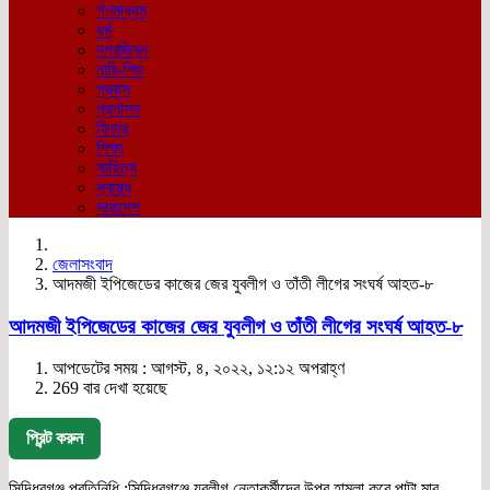
গণমাধ্যম
ধর্ম
নগরজিবন
নারি-শিশু
প্রবাস
প্রশাসন
ফিচার
শিক্ষা
সাহিত্য
স্বাস্থ্য
সারাদেশ
জেলাসংবাদ
আদমজী ইপিজেডের কাজের জের যুবলীগ ও তাঁতী লীগের সংঘর্ষ আহত-৮
আদমজী ইপিজেডের কাজের জের যুবলীগ ও তাঁতী লীগের সংঘর্ষ আহত-৮
আপডেটের সময় : আগস্ট, ৪, ২০২২, ১২:১২ অপরাহ্ণ
269 বার দেখা হয়েছে
প্রিন্ট করুন
সিদ্ধিরগঞ্জ প্রতিনিধি :সিদ্ধিরগঞ্জে যুবলীগ নেতাকর্মীদের উপর হামলা করে পাল্টা মার