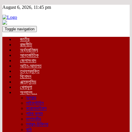
August 6, 2026, 11:45 pm
Toggle navigation
জাতীয়
রাজনীতি
অর্থ্যবানিজ্য
আন্তর্জাতিক
জেলাসংবাদ
আইন-আদালত
তথ্যপ্রযুক্তি
বিনোদন
এক্সক্লুসিভ
খেলাধুলা
অন্যান্য…
অপরাধ
লাইফস্টাইল
করোনাভাইরাস
পাঠক কলাম
সম্পাদকীয়
স্বাস্থ্য-চিকিৎসা
কৃষি