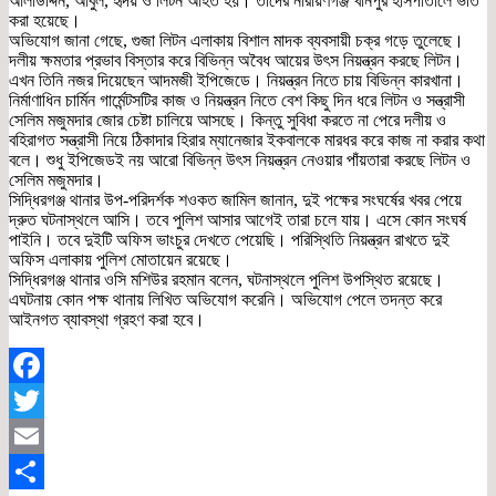
আলাউদ্দিন, আবুল, হৃদয় ও লিটন আহত হয়। তাদের নারায়ণগঞ্জ খানপুর হাসপাতালে ভর্তি
করা হয়েছে।
অভিযোগ জানা গেছে, গুজা লিটন এলাকায় বিশাল মাদক ব্যবসায়ী চক্র গড়ে তুলেছে।
দলীয় ক্ষমতার প্রভাব বিস্তার করে বিভিন্ন অবৈধ আয়ের উৎস নিয়ন্ত্রন করছে লিটন।
এখন তিনি নজর দিয়েছেন আদমজী ইপিজেডে। নিয়ন্ত্রন নিতে চায় বিভিন্ন কারখানা।
নির্মাণাধিন চার্মিন গার্মেন্টসটির কাজ ও নিয়ন্ত্রন নিতে বেশ কিছু দিন ধরে লিটন ও সন্ত্রাসী
সেলিম মজুমদার জোর চেষ্টা চালিয়ে আসছে। কিন্তু সুবিধা করতে না পেরে দলীয় ও
বহিরাগত সন্ত্রাসী নিয়ে ঠিকাদার হিরার ম্যানেজার ইকবালকে মারধর করে কাজ না করার কথা
বলে। শুধু ইপিজেডই নয় আরো বিভিন্ন উৎস নিয়ন্ত্রন নেওয়ার পাঁয়তারা করছে লিটন ও
সেলিম মজুমদার।
সিদ্ধিরগঞ্জ থানার উপ-পরিদর্শক শওকত জামিল জানান, দুই পক্ষের সংঘর্ষের খবর পেয়ে
দ্রুত ঘটনাস্থলে আসি। তবে পুলিশ আসার আগেই তারা চলে যায়। এসে কোন সংঘর্ষ
পাইনি। তবে দুইটি অফিস ভাংচুর দেখতে পেয়েছি। পরিস্থিতি নিয়ন্ত্রন রাখতে দুই
অফিস এলাকায় পুলিশ মোতায়েন রয়েছে।
সিদ্ধিরগঞ্জ থানার ওসি মশিউর রহমান বলেন, ঘটনাস্থলে পুলিশ উপস্থিত রয়েছে।
এঘটনায় কোন পক্ষ থানায় লিখিত অভিযোগ করেনি। অভিযোগ পেলে তদন্ত করে
আইনগত ব্যাবস্থা গ্রহণ করা হবে।
Facebook
Twitter
Email