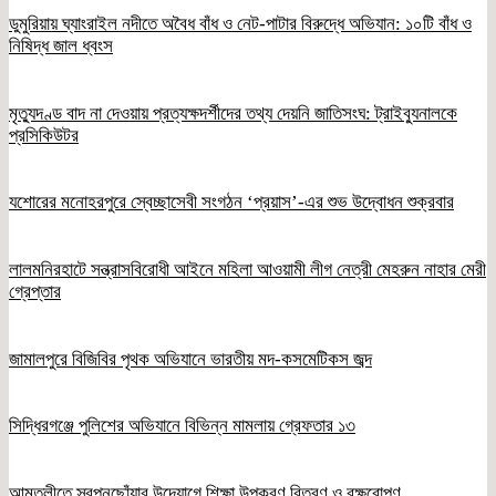
ডুমুরিয়ায় ঘ্যাংরাইল নদীতে অবৈধ বাঁধ ও নেট-পাটার বিরুদ্ধে অভিযান: ১০টি বাঁধ ও
নিষিদ্ধ জাল ধ্বংস
মৃত্যুদণ্ড বাদ না দেওয়ায় প্রত্যক্ষদর্শীদের তথ্য দেয়নি জাতিসংঘ: ট্রাইব্যুনালকে
প্রসিকিউটর
যশোরের মনোহরপুরে স্বেচ্ছাসেবী সংগঠন ‘প্রয়াস’-এর শুভ উদ্বোধন শুক্রবার
লালমনিরহাটে সন্ত্রাসবিরোধী আইনে মহিলা আওয়ামী লীগ নেত্রী মেহরুন নাহার মেরী
গ্রেপ্তার
জামালপুরে বিজিবির পৃথক অভিযানে ভারতীয় মদ-কসমেটিকস জব্দ
সিদ্ধিরগঞ্জে পুলিশের অভিযানে বিভিন্ন মামলায় গ্রেফতার ১৩
আমতলীতে স্বপ্নছোঁয়ার উদ্যোগে শিক্ষা উপকরণ বিতরণ ও বৃক্ষরোপণ