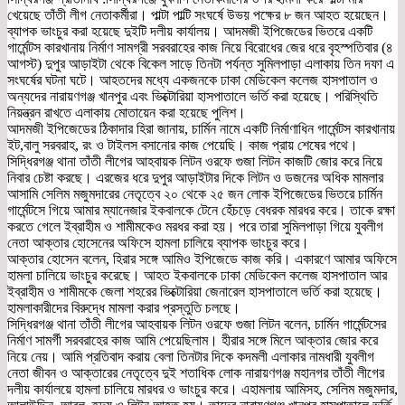
খেয়েছে তাঁতী লীগ নেতাকর্মীরা। পাল্টা পাল্টি সংঘর্ষে উভয় পক্ষের ৮ জন আহত হয়েছেন।
ব্যাপক ভাংচুর করা হয়েছে দুইটি দলীয় কার্যালয়। আদমজী ইপিজেডের ভিতরে একটি
গার্মেন্টস কারখানায় নির্মাণ সামগ্রী সরবরাহের কাজ নিয়ে বিরোধের জের ধরে বৃহস্পতিবার (৪
আগস্ট) দুপুর আড়াইটা থেকে বিকেল সাড়ে তিনটা পর্যন্ত সুমিলপাড়া এলাকায় তিন দফা এ
সংঘর্ষের ঘটনা ঘটে। আহতদের মধ্যে একজনকে ঢাকা মেডিকেল কলেজ হাসপাতাল ও
অন্যদের নারায়ণগঞ্জ খানপুর এবং ভিক্টোরিয়া হাসপাতালে ভর্তি করা হয়েছে। পরিস্থিতি
নিয়ন্ত্রন রাখতে এলাকায় মোতায়েন করা হয়েছে পুলিশ।
আদমজী ইপিজেডের ঠিকাদার হিরা জানায়, চার্মিন নামে একটি নির্মাণাধিন গার্মেন্টস কারখানায়
ইট,বালু সরবরাহ, রং ও টাইলস বসানোর কাজ পেয়েছি। কাজ প্রায় শেষের পথে।
সিদ্ধিরগঞ্জ থানা তাঁতী লীগের আহবায়ক লিটন ওরফে গুজা লিটন কাজটি জোর করে নিয়ে
নিবার চেষ্টা করছে। এরজের ধরে দুপুর আড়াইটার দিকে লিটন ও ডজনের অধিক মামলার
আসামি সেলিম মজুমদারের নেতৃত্বে ২০ থেকে ২৫ জন লোক ইপিজেডের ভিতরে চার্মিন
গার্মেন্টসে গিয়ে আমার ম্যানেজার ইকবালকে টেনে হেঁচড়ে বেধরক মারধর করে। তাকে রক্ষা
করতে গেলে ইব্রাহীম ও শামীমকেও মরধর করা হয়। পরে তারা সুমিলপাড়া গিয়ে যুবলীগ
নেতা আক্তার হোসেনের অফিসে হামলা চালিয়ে ব্যাপক ভাংচুর করে।
আক্তার হোসেন বলেন, হিরার সঙ্গে আমিও ইপিজেডে কাজ করি। একারণে আমার অফিসে
হামলা চালিয়ে ভাংচুর করেছে। আহত ইকবালকে ঢাকা মেডিকেল কলেজ হাসপাতাল আর
ইব্রাহীম ও শামীমকে জেলা শহরের ভিক্টোরিয়া জেনারেল হাসপাতালে ভর্তি করা হয়েছে।
হামলাকারীদের বিরুদ্ধে মামলা করার প্রস্তুতি চলছে।
সিদ্ধিরগঞ্জ থানা তাঁতী লীগের আহবায়ক লিটন ওরফে গুজা লিটন বলেন, চার্মিন গার্মেন্টসের
নির্মাণ সামর্গী সরবরাহের কাজ আমি পেয়েছিলাম। হীরার সঙ্গে মিলে আক্তার জোর করে
নিয়ে নেয়। আমি প্রতিবাদ করায় বেলা তিনটার দিকে কদমলী এলাকার নামধারী যুবলীগ
নেতা জীবন ও আক্তারের নেতৃত্বে দুই শতাধিক লোক নারায়ণগঞ্জ মহানগর তাঁতী লীগের
দলীয় কার্যালয়ে হামলা চালিয়ে মারধর ও ভাংচুর করে। এহামলায় আমিসহ, সেলিম মজুমদার,