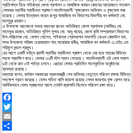
প্রতিপাদ্য নিয়ে গাইবান্ধা জেলা প্রশাসন ও সামাজিক বনায়ন জোনের আয়োজনে গতকাল
সোমবার স্থানীয় স্বাধীনতা প্রাঙ্গণে সাতদিনব্যাপী ‘বৃক্ষরোপন অভিযান ও বৃক্ষমেলা শুরু
হয়েছে। মেলার উদ্বোধন করেন রংপুর সামাজিক বন বিভাগের বিভাগীয় বন কর্মকর্তা মো.
মতলুবুর রহমান।
এ উপলক্ষে আলোচনা সভায় বক্তব্য রাখেন অতিরিক্ত জেলা প্রশাসক (সার্বিক) মো.
সাদেকুর রহমান, অতিরিক্ত পুলিশ সুপার মো. আবু খায়ের, জেলা কৃষি সম্প্রসারণ বিভাগের
উপ-পরিচালক মো. বেলাল হোসেন, গাইবান্ধা প্রেসক্লাব সভাপতি কেএম রেজাউল হক,
সদর উপজেলা পরিষদ চেয়ারম্যান শাহ সারোয়ার কবীর, সামাজিক বন কর্মকর্তা এ.এইচ.এম
শরিফুল মন্ডল প্রমুখ।
এর আগে একটি বর্ণাঢ্য র‌্যালী স্থানীয় স্বাধীনতা প্রাঙ্গণ থেকে বের হয়ে শহরের বিভিন্ন
সড়ক প্রদক্ষিণ করে। মেলায় ৩৩টি স্টল স্থান পেয়েছে। সাতদিনব্যাপী এই মেলা সকাল
৯টা থেকে রাত ৮টা পর্যন্ত চলবে। এছাড়া মেলায় প্রতিদিন সাংস্কৃতিক অনুষ্ঠানের
ব্যবস্থা রয়েছে।
বক্তারা বলেন, বর্তমান সরকারের প্রধানমন্ত্রী শেখ হাসিনার নেতৃত্বে পরিবেশ রক্ষায় বিভিন্ন
পদক্ষেপ গ্রহণ করেছে। যেসব পতিত খালি জায়গা রয়েছে সেসব জায়গায় বৃক্ষ রোপন করে
আর্থিকভাবে যেমন স্বচ্ছলতা আসে তেমনি জ্বালানি হিসেবে পরিবেশ রক্ষা করে।
Facebook
Twitter
Email