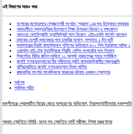
Share
এই বিভাগের আরও খবর
যশোরের মনোহরপুরে স্বেচ্ছাসেবী সংগঠন ‘প্রয়াস’-এর শুভ উদ্বোধন শুক্রবার
আমতলীতে স্বপ্নছোঁয়ার উদ্যোগে শিক্ষা উপকরণ বিতরণ ও বৃক্ষরোপণ
আড়ংয়ে ফোটোগ্রাফি অ্যাসিস্ট্যান্ট পদে নিয়োগ, এইচএসসি পাসেই আবেদন
ব্র্যাকের ডেপুটি ম্যানেজার পদে চাকরির সুযোগ, সপ্তাহে ২ দিন ছুটি
সুনামগঞ্জের দিরাই বাসস্ট্রেশনে পুলিশের অভিযানে ৪০০ পিস ইয়াবাসহ আটক ২
ওয়ালটন হাই-টেক ইন্ডাস্ট্রিজে প্রিন্টিং মেশিন অপারেটর পদে নিয়োগ
প্রিপেইড মিটার বাতিল দাবিতে ১১ আগস্ট নারায়ণগঞ্জ শহরে গণমিছিল
জুলাই গণঅভ্যুত্থানের বীর শহীদদের প্রতি খাগড়াছড়িবাসীর শ্রদ্ধাঞ্জলি
বালিয়াকান্দিতে জুলাই গণঅভ্যুত্থান দিবস পালিত
রাজবাড়ীর পাংশায় সাংবাদিককে মারধরের ঘটনায় একজন গ্রেপ্তার
সর্বশেষ
সর্বাধিক পঠিত
বকশীগঞ্জে প্রেমঘটিত বিয়ের জেরে অপহরণের অভিযোগ, নিরাপত্তাহীনতায় নবদম্পতি
প্রথম শ্রেণিতে লটারি, অন্য সব শ্রেণিতে ভর্তি পরীক্ষা: শিক্ষা মন্ত্রণালয়