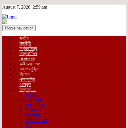
August 7, 2026, 2:59 am
Toggle navigation
জাতীয়
রাজনীতি
অর্থ্যবানিজ্য
আন্তর্জাতিক
জেলাসংবাদ
আইন-আদালত
তথ্যপ্রযুক্তি
বিনোদন
এক্সক্লুসিভ
খেলাধুলা
অন্যান্য…
অপরাধ
লাইফস্টাইল
করোনাভাইরাস
পাঠক কলাম
সম্পাদকীয়
স্বাস্থ্য-চিকিৎসা
কৃষি