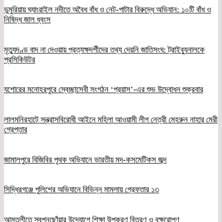
ডুমুরিয়ায় ঘ্যাংরাইল নদীতে অবৈধ বাঁধ ও নেট-পাটার বিরুদ্ধে অভিযান: ১০টি বাঁধ ও
নিষিদ্ধ জাল ধ্বংস
মৃত্যুদণ্ড বাদ না দেওয়ায় প্রত্যক্ষদর্শীদের তথ্য দেয়নি জাতিসংঘ: ট্রাইব্যুনালকে
প্রসিকিউটর
যশোরের মনোহরপুরে স্বেচ্ছাসেবী সংগঠন ‘প্রয়াস’-এর শুভ উদ্বোধন শুক্রবার
লালমনিরহাটে সন্ত্রাসবিরোধী আইনে মহিলা আওয়ামী লীগ নেত্রী মেহরুন নাহার মেরী
গ্রেপ্তার
জামালপুরে বিজিবির পৃথক অভিযানে ভারতীয় মদ-কসমেটিকস জব্দ
সিদ্ধিরগঞ্জে পুলিশের অভিযানে বিভিন্ন মামলায় গ্রেফতার ১৩
আমতলীতে স্বপ্নছোঁয়ার উদ্যোগে শিক্ষা উপকরণ বিতরণ ও বৃক্ষরোপণ