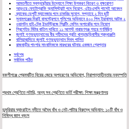
আমতলীতে স্বপ্নছোঁয়ার উদ্যোগে শিক্ষা উপকরণ বিতরণ ও বৃক্ষরোপণ
আড়ংয়ে ফোটোগ্রাফি অ্যাসিস্ট্যান্ট পদে নিয়োগ, এইচএসসি পাসেই আবেদন
ব্র্যাকের ডেপুটি ম্যানেজার পদে চাকরির সুযোগ, সপ্তাহে ২ দিন ছুটি
সুনামগঞ্জের দিরাই বাসস্ট্রেশনে পুলিশের অভিযানে ৪০০ পিস ইয়াবাসহ আটক ২
ওয়ালটন হাই-টেক ইন্ডাস্ট্রিজে প্রিন্টিং মেশিন অপারেটর পদে নিয়োগ
প্রিপেইড মিটার বাতিল দাবিতে ১১ আগস্ট নারায়ণগঞ্জ শহরে গণমিছিল
জুলাই গণঅভ্যুত্থানের বীর শহীদদের প্রতি খাগড়াছড়িবাসীর শ্রদ্ধাঞ্জলি
বালিয়াকান্দিতে জুলাই গণঅভ্যুত্থান দিবস পালিত
রাজবাড়ীর পাংশায় সাংবাদিককে মারধরের ঘটনায় একজন গ্রেপ্তার
সর্বশেষ
সর্বাধিক পঠিত
বকশীগঞ্জে প্রেমঘটিত বিয়ের জেরে অপহরণের অভিযোগ, নিরাপত্তাহীনতায় নবদম্পতি
প্রথম শ্রেণিতে লটারি, অন্য সব শ্রেণিতে ভর্তি পরীক্ষা: শিক্ষা মন্ত্রণালয়
ডুমুরিয়ায় ঘ্যাংরাইল নদীতে অবৈধ বাঁধ ও নেট-পাটার বিরুদ্ধে অভিযান: ১০টি বাঁধ ও
নিষিদ্ধ জাল ধ্বংস