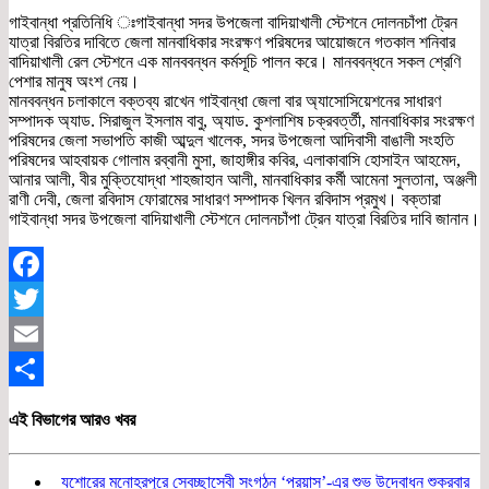
গাইবান্ধা প্রতিনিধি ঃগাইবান্ধা সদর উপজেলা বাদিয়াখালী স্টেশনে দোলনচাঁপা ট্রেন
যাত্রা বিরতির দাবিতে জেলা মানবাধিকার সংরক্ষণ পরিষদের আয়োজনে গতকাল শনিবার
বাদিয়াখালী রেল স্টেশনে এক মানববন্ধন কর্মসূচি পালন করে। মানববন্ধনে সকল শ্রেণি
পেশার মানুষ অংশ নেয়।
মানববন্ধন চলাকালে বক্তব্য রাখেন গাইবান্ধা জেলা বার অ্যাসোসিয়েশনের সাধারণ
সম্পাদক অ্যাড. সিরাজুল ইসলাম বাবু, অ্যাড. কুশলাশিষ চক্রবর্ত্তী, মানবাধিকার সংরক্ষণ
পরিষদের জেলা সভাপতি কাজী আব্দুল খালেক, সদর উপজেলা আদিবাসী বাঙালী সংহতি
পরিষদের আহবায়ক গোলাম রব্বানী মুসা, জাহাঙ্গীর কবির, এলাকাবাসি হোসাইন আহমেদ,
আনার আলী, বীর মুক্তিযোদ্ধা শাহজাহান আলী, মানবাধিকার কর্মী আমেনা সুলতানা, অঞ্জলী
রাণী দেবী, জেলা রবিদাস ফোরামের সাধারণ সম্পাদক খিলন রবিদাস প্রমুখ। বক্তারা
গাইবান্ধা সদর উপজেলা বাদিয়াখালী স্টেশনে দোলনচাঁপা ট্রেন যাত্রা বিরতির দাবি জানান।
Facebook
Twitter
Email
Share
এই বিভাগের আরও খবর
যশোরের মনোহরপুরে স্বেচ্ছাসেবী সংগঠন ‘প্রয়াস’-এর শুভ উদ্বোধন শুক্রবার