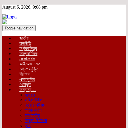
August 6, 2026, 9:08 pm
Toggle navigation
জাতীয়
রাজনীতি
অর্থ্যবানিজ্য
আন্তর্জাতিক
জেলাসংবাদ
আইন-আদালত
তথ্যপ্রযুক্তি
বিনোদন
এক্সক্লুসিভ
খেলাধুলা
অন্যান্য…
অপরাধ
লাইফস্টাইল
করোনাভাইরাস
পাঠক কলাম
সম্পাদকীয়
স্বাস্থ্য-চিকিৎসা
কৃষি