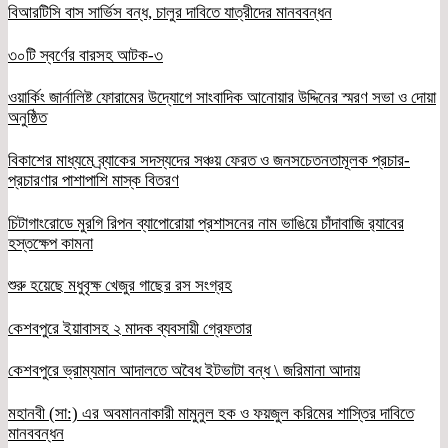
বিআরটিসি বাস সার্ভিস বন্ধ, চালুর দাবিতে যাত্রীদের মানববন্ধন
৩০টি স্বর্ণের বারসহ আটক-৩
ওয়ার্কিং জার্নালিষ্ট ফোরামের উদ্যোগে সাংবাদিক আনোয়ার উদ্দিনের স্মরণ সভা ও দোয়া
অনুষ্ঠিত
বিকাশের মাধ্যমে ব্র্যাকের সদস্যদের সঞ্চয় ফেরত ও জনসচেতনতামূলক প্রচার-
প্রচারণার পাশাপাশি মাস্ক বিতরণ
চিটাগাংরোডে মুরগি রিপন ব্যাপোরোয়া প্রশাসনের নাম ভাঙিয়ে চাঁদাবাজি র‌্যাবের
হস্তক্ষেপ কামনা
শুরু হয়েছে মধুবৃক্ষ খেজুর গাছের রস সংগ্রহ
কেশবপুরে ইয়াবাসহ ২ মাদক ব্যবসায়ী গ্রেফতার
কেশবপুরে ভ্রাম্যমান আদালতে অবৈধ ইটভাটা বন্ধ \ জরিমানা আদায়
মহানবী (সা:) এর অবমাননাকারী মামুনুল হক ও ফয়জুল করিমের শাস্তির দাবিতে
মানববন্ধন