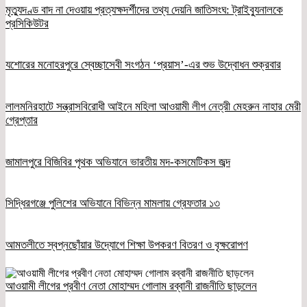
মৃত্যুদণ্ড বাদ না দেওয়ায় প্রত্যক্ষদর্শীদের তথ্য দেয়নি জাতিসংঘ: ট্রাইব্যুনালকে
প্রসিকিউটর
যশোরের মনোহরপুরে স্বেচ্ছাসেবী সংগঠন ‘প্রয়াস’-এর শুভ উদ্বোধন শুক্রবার
লালমনিরহাটে সন্ত্রাসবিরোধী আইনে মহিলা আওয়ামী লীগ নেত্রী মেহরুন নাহার মেরী
গ্রেপ্তার
জামালপুরে বিজিবির পৃথক অভিযানে ভারতীয় মদ-কসমেটিকস জব্দ
সিদ্ধিরগঞ্জে পুলিশের অভিযানে বিভিন্ন মামলায় গ্রেফতার ১৩
আমতলীতে স্বপ্নছোঁয়ার উদ্যোগে শিক্ষা উপকরণ বিতরণ ও বৃক্ষরোপণ
আওয়ামী লীগের প্রবীণ নেতা মোহাম্মদ গোলাম রব্বানী রাজনীতি ছাড়লেন