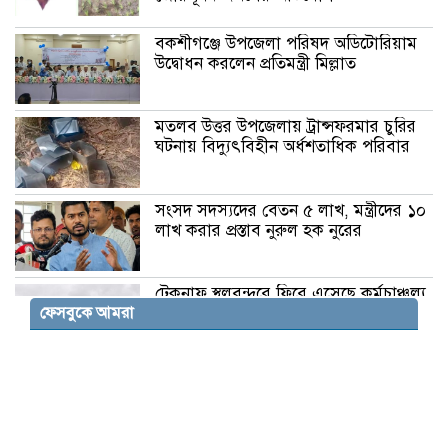
বকশীগঞ্জে উপজেলা পরিষদ অডিটোরিয়াম
উদ্বোধন করলেন প্রতিমন্ত্রী মিল্লাত
মতলব উত্তর উপজেলায় ট্রান্সফরমার চুরির
ঘটনায় বিদ্যুৎবিহীন অর্ধশতাধিক পরিবার
সংসদ সদস্যদের বেতন ৫ লাখ, মন্ত্রীদের ১০
লাখ করার প্রস্তাব নুরুল হক নুরের
টেকনাফ স্থলবন্দরে ফিরে এসেছে কর্মচাঞ্চল্য,
ফেসবুকে আমরা
সীমিত পরিসরে চলছে বাণিজ্য
ইসলামী বিশ্ববিদ্যালয়ের শিক্ষার্থীকে
বহিষ্কার, গোপনে ছবি শেয়ার করার
অভিযোগ