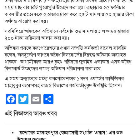
টাকা করে ৪ মামলায় ১ লক্ষ ২০ হাজার টাকা অর্থদণ্ড আরোপ করা হয়। এ
সময় মাছ বাজারটি পুরোপুরি উচ্ছেদ করা হয়। এছাড়াও ২৫ ফার্নিচার
ব্যবসায়ীর প্রত্যেককে ২ হাজার টাকা করে ২৫টি মামলায় ৫০ হাজার টাকা
অর্থদণ্ড আরোপ করা হয়।
সবমিলিয়ে আজকের অভিযানে সর্বমোট ৩৬ মামলায় ১ লক্ষ ৯২ হাজার
২০০ টাকা জরিমানা আদায় করা হয়।
অভিযান প্রসঙ্গে করপোরেশনের প্রধান সম্পত্তি কর্মকর্তা রাসেল সাবরিন
বলেন, জনদুর্ভোগ লাগবে অবৈধ বিলবোর্ডের বিরুদ্ধে অভিযান অব্যাহত
থাকবে। আগামীকাল আরও বৃহৎ পরিসরে জুরাইন এলাকায় এসব অবৈধ
বিলবোর্ড উচ্ছেদের লক্ষ্যে অভিযান পরিচালনা করা হবে।
এ সময় অন্যান্যের মধ্যে করপোরেশনের ১ নম্বর ওয়ার্ডের কাউন্সিলর
মাহাবুবুর রহমানসহ রাজস্ব বিভাগের কর্মকর্তাবৃনৃদ উপস্থিতি ছিলেন।
Facebook
Twitter
Email
Share
এই বিভাগের আরও খবর
যশোরের মনোহরপুরে স্বেচ্ছাসেবী সংগঠন ‘প্রয়াস’-এর শুভ
উদ্বোধন শুক্রবার