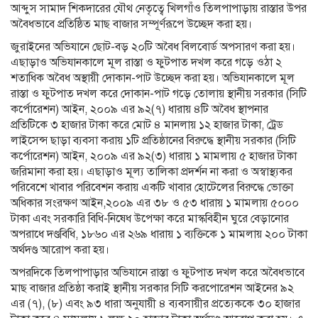
আব্দুস সামাদ শিকদারের যৌথ নেতৃত্বে খিলগাঁও তিলপাপাড়ায় রাস্তার উপর
অবৈধভাবে প্রতিষ্ঠিত মাছ বাজার সম্পূর্ণরূপে উচ্ছেদ করা হয়।
জুরাইনের অভিযানে ছোট-বড় ২০টি অবৈধ বিলবোর্ড অপসারণ করা হয়।
এছাড়াও অভিযানকালে মূল রাস্তা ও ফুটপাত দখল করে গড়ে ওঠা ২
শতাধিক অবৈধ অস্থায়ী দোকান-পাট উচ্ছেদ করা হয়। অভিযানকালে মূল
রাস্তা ও ফুটপাত দখল করে দোকান-পাট গড়ে তোলায় স্থানীয় সরকার (সিটি
কর্পোরেশন) আইন, ২০০৯ এর ৯২(৭) ধারায় ৪টি অবৈধ স্থাপনার
প্রতিটিকে ৩ হাজার টাকা করে মোট ৪ মানলায় ১২ হাজার টাকা, ট্রেড
লাইসেন্স ছাড়া ব্যবসা করায় ১টি প্রতিষ্ঠানের বিরুদ্ধে স্থানীয় সরকার (সিটি
কর্পোরেশন) আইন, ২০০৯ এর ৯২(৩) ধারায় ১ মামলায় ৫ হাজার টাকা
জরিমানা করা হয়। এছাড়াও মূল্য তালিকা প্রদর্শন না করা ও অস্বাস্থ্যকর
পরিবেশে খাবার পরিবেশন করায় একটি খাবার হোটেলের বিরুদ্ধে ভোক্তা
অধিকার সংরক্ষণ আইন,২০০৯ এর ৩৮ ও ৫৩ ধারায় ১ মামলায় ৫০০০
টাকা এবং সরকারি বিধি-নিষেধ উপেক্ষা করে মাস্কবিহীন ঘুরে বেড়ানোর
অপরাধে দণ্ডবিধি, ১৮৬০ এর ২৬৯ ধারায় ১ ব্যক্তিকে ১ মামলায় ২০০ টাকা
অর্থদণ্ড আরোপ করা হয়।
অপরদিকে তিলপাপাড়ার অভিযানে রাস্তা ও ফুটপাত দখল করে অবৈধভাবে
মাছ বাজার প্রতিষ্ঠা করাই স্থানীয় সরকার সিটি করপোরেশন আইনের ৯২
এর (৭), (৮) এবং ৯৩ ধারা অনুযায়ী ৪ ব্যবসায়ীর প্রত্যেককে ৩০ হাজার