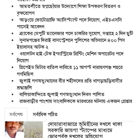
আমতলীতে স্বপ্নছোঁয়ার উদ্যোগে শিক্ষা উপকরণ বিতরণ ও
বৃক্ষরোপণ
আড়ংয়ে ফোটোগ্রাফি অ্যাসিস্ট্যান্ট পদে নিয়োগ, এইচএসসি
পাসেই আবেদন
ব্র্যাকের ডেপুটি ম্যানেজার পদে চাকরির সুযোগ, সপ্তাহে ২ দিন ছুটি
সুনামগঞ্জের দিরাই বাসস্ট্রেশনে পুলিশের অভিযানে ৪০০ পিস
ইয়াবাসহ আটক ২
ওয়ালটন হাই-টেক ইন্ডাস্ট্রিজে প্রিন্টিং মেশিন অপারেটর পদে
নিয়োগ
প্রিপেইড মিটার বাতিল দাবিতে ১১ আগস্ট নারায়ণগঞ্জ শহরে
গণমিছিল
জুলাই গণঅভ্যুত্থানের বীর শহীদদের প্রতি খাগড়াছড়িবাসীর
শ্রদ্ধাঞ্জলি
বালিয়াকান্দিতে জুলাই গণঅভ্যুত্থান দিবস পালিত
রাজবাড়ীর পাংশায় সাংবাদিককে মারধরের ঘটনায় একজন গ্রেপ্তার
সর্বশেষ
সর্বাধিক পঠিত
দোয়ারাবাজারে ভূমিহীনের দখলে থাকা
সরকারি জায়গা স্ট্যাম্পের মাধ্যমে
জোরপূর্বক দখলের অভিযোগ