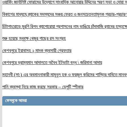
ওয়ার্কিং জার্নালিষ্ট ফোরামের উদ্যোগে সাংবাদিক আনোয়ার উদ্দিনের স্মরণ সভা ও দোয়া অন
বিকাশের মাধ্যমে ব্র্যাকের সদস্যদের সঞ্চয় ফেরত ও জনসচেতনতামূলক প্রচার-প্রচারণ
চিটাগাংরোডে মুরগি রিপন ব্যাপোরোয়া প্রশাসনের নাম ভাঙিয়ে চাঁদাবাজি র‌্যাবের হস্তক্
শুরু হয়েছে মধুবৃক্ষ খেজুর গাছের রস সংগ্রহ
কেশবপুরে ইয়াবাসহ ২ মাদক ব্যবসায়ী গ্রেফতার
কেশবপুরে ভ্রাম্যমান আদালতে অবৈধ ইটভাটা বন্ধ \ জরিমানা আদায়
মহানবী (সা:) এর অবমাননাকারী মামুনুল হক ও ফয়জুল করিমের শাস্তির দাবিতে মানব
পানি ব্যবস্থা নিয়ে কাজ করছে সরকার – ডেপুটি স্পীকার
ফেসবুকে আমরা