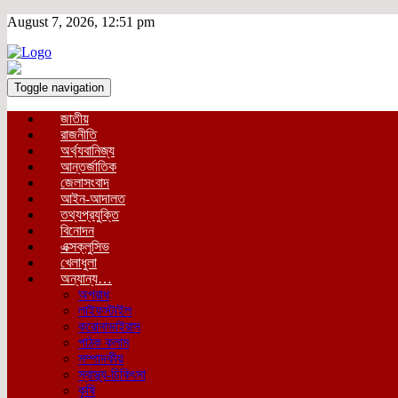
August 7, 2026, 12:51 pm
Toggle navigation
জাতীয়
রাজনীতি
অর্থ্যবানিজ্য
আন্তর্জাতিক
জেলাসংবাদ
আইন-আদালত
তথ্যপ্রযুক্তি
বিনোদন
এক্সক্লুসিভ
খেলাধুলা
অন্যান্য…
অপরাধ
লাইফস্টাইল
করোনাভাইরাস
পাঠক কলাম
সম্পাদকীয়
স্বাস্থ্য-চিকিৎসা
কৃষি