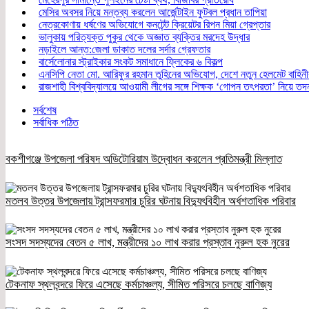
মেসির অবসর নিয়ে মন্তব্য করলেন আর্জেন্টাইন ফুটবল প্রধান তাপিয়া
নেত্রকোণায় ধর্ষণের অভিযোগে কনটেন্ট ক্রিয়েটর রিপন মিয়া গ্রেপ্তার
ভালুকায় পরিত্যক্ত পুকুর থেকে অজ্ঞাত ব্যক্তির মরদেহ উদ্ধার
নড়াইলে আন্ত:জেলা ডাকাত দলের সর্দার গ্রেফতার
বার্সেলোনার স্ট্রাইকার সংকট সমাধানে ফ্লিকের ৬ বিকল্প
এনসিপি নেতা মো. আরিফুর রহমান তুহিনের অভিযোগ, দেশে নতুন হেলমেট বাহি
রাজশাহী বিশ্ববিদ্যালয়ে আওয়ামী লীগের সঙ্গে শিক্ষক ‘গোপন তৎপরতা’ নিয়ে ত
সর্বশেষ
সর্বাধিক পঠিত
বকশীগঞ্জে উপজেলা পরিষদ অডিটোরিয়াম উদ্বোধন করলেন প্রতিমন্ত্রী মিল্লাত
মতলব উত্তর উপজেলায় ট্রান্সফরমার চুরির ঘটনায় বিদ্যুৎবিহীন অর্ধশতাধিক পরিবার
সংসদ সদস্যদের বেতন ৫ লাখ, মন্ত্রীদের ১০ লাখ করার প্রস্তাব নুরুল হক নুরের
টেকনাফ স্থলবন্দরে ফিরে এসেছে কর্মচাঞ্চল্য, সীমিত পরিসরে চলছে বাণিজ্য