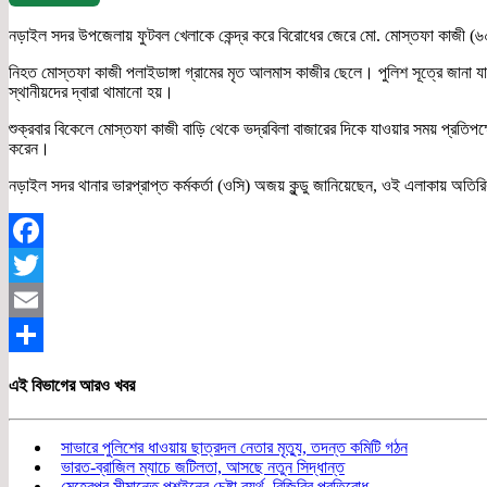
নড়াইল সদর উপজেলায় ফুটবল খেলাকে কেন্দ্র করে বিরোধের জেরে মো. মোস্তফা কাজী (৬০
নিহত মোস্তফা কাজী পলাইডাঙ্গা গ্রামের মৃত আলমাস কাজীর ছেলে। পুলিশ সূত্রে জানা যায
স্থানীয়দের দ্বারা থামানো হয়।
শুক্রবার বিকেলে মোস্তফা কাজী বাড়ি থেকে ভদ্রবিলা বাজারের দিকে যাওয়ার সময় প্রতি
করেন।
নড়াইল সদর থানার ভারপ্রাপ্ত কর্মকর্তা (ওসি) অজয় কুন্ডু জানিয়েছেন, ওই এলাকায় অত
Facebook
Twitter
Email
Share
এই বিভাগের আরও খবর
সাভারে পুলিশের ধাওয়ায় ছাত্রদল নেতার মৃত্যু, তদন্ত কমিটি গঠন
ভারত-ব্রাজিল ম্যাচে জটিলতা, আসছে নতুন সিদ্ধান্ত
মেহেরপুর সীমান্তে পুশইনের চেষ্টা ব্যর্থ, বিজিবির প্রতিরোধ