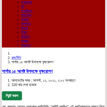
গণমাধ্যম
ধর্ম
নগরজিবন
নারি-শিশু
প্রবাস
প্রশাসন
ফিচার
শিক্ষা
সাহিত্য
স্বাস্থ্য
সারাদেশ
রাজনীতি
শার্শায় ১৫ আগষ্ট উপলক্ষে বৃক্ষরোপণ
শার্শায় ১৫ আগষ্ট উপলক্ষে বৃক্ষরোপণ
আপডেটের সময় : আগস্ট, ১২, ২০২১, ২:০২ অপরাহ্ণ
320 বার দেখা হয়েছে
প্রিন্ট করুন
মো. মুক্তার হোসেন,বেনাপোল প্রতিনিধি: “কৃষিই সমৃদ্ধি” এই প্রতিপাদ্যকে সামনে নিয়ে