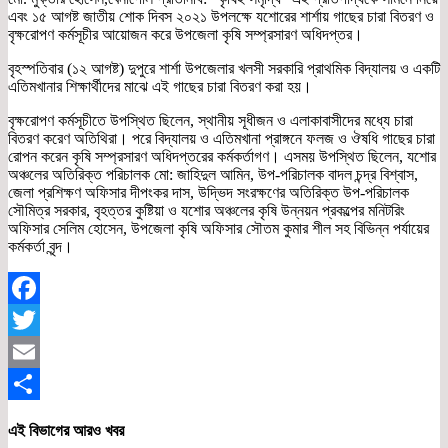
এবং ১৫ আগষ্ট জাতীয় শোক দিবস ২০২১ উপলক্ষে যশোরের শার্শায় গাছের চারা বিতরণ ও
বৃক্ষরোপণ কর্মসূচীর আয়োজন করে উপজেলা কৃষি সম্প্রসারণ অধিদপ্তর।
বৃহস্পতিবার (১২ আগষ্ট) দুপুরে শার্শা উপজেলার খলসী সরকারি প্রাথমিক বিদ্যালয় ও একটি
এতিমখানার শিক্ষার্থীদের মাঝে এই গাছের চারা বিতরণ করা হয়।
বৃক্ষরোপণ কর্মসূচীতে উপস্থিত ছিলেন, স্থানীয় সূধীজন ও এলাকাবাসীদের মধ্যে চারা
বিতরণ করেণ অতিথিরা। পরে বিদ্যালয় ও এতিমখানা প্রাঙ্গনে ফলজ ও ঔষধি গাছের চারা
রোপন করেন কৃষি সম্প্রসারণ অধিদপ্তরের কর্মকর্তাগণ। এসময় উপস্থিত ছিলেন, যশোর
অঞ্চলের অতিরিক্ত পরিচালক মো: জাহিদুল আমিন, উপ-পরিচালক বাদল চন্দ্র বিশ্বাস,
জেলা প্রশিক্ষণ অফিসার দীপংকর দাস, উদ্ভিদ সংরক্ষণের অতিরিক্ত উপ-পরিচালক
সৌমিত্র সরকার, বৃহত্তর কুষ্টিয়া ও যশোর অঞ্চলের কৃষি উন্নয়ন প্রকল্পের মনিটরিং
অফিসার সেলিম হোসেন, উপজেলা কৃষি অফিসার সৌতম কুমার শীল সহ বিভিন্ন পর্যায়ের
কর্মকর্তা বৃন্দ।
Facebook
Twitter
Email
Share
এই বিভাগের আরও খবর