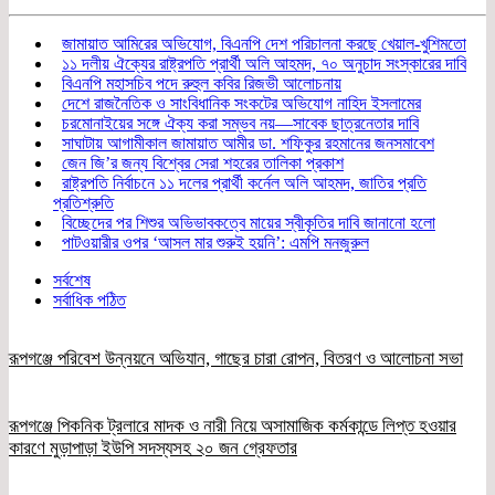
জামায়াত আমিরের অভিযোগ, বিএনপি দেশ পরিচালনা করছে খেয়াল-খুশিমতো
১১ দলীয় ঐক্যের রাষ্ট্রপতি প্রার্থী অলি আহমদ, ৭০ অনুচাদ সংস্কারের দাবি
বিএনপি মহাসচিব পদে রুহুল কবির রিজভী আলোচনায়
দেশে রাজনৈতিক ও সাংবিধানিক সংকটের অভিযোগ নাহিদ ইসলামের
চরমোনাইয়ের সঙ্গে ঐক্য করা সম্ভব নয়—সাবেক ছাত্রনেতার দাবি
সাঘাটায় আগামীকাল জামায়াত আমীর ডা. শফিকুর রহমানের জনসমাবেশ
জেন জি’র জন্য বিশ্বের সেরা শহরের তালিকা প্রকাশ
রাষ্ট্রপতি নির্বাচনে ১১ দলের প্রার্থী কর্নেল অলি আহমদ, জাতির প্রতি
প্রতিশ্রুতি
বিচ্ছেদের পর শিশুর অভিভাবকত্বে মায়ের স্বীকৃতির দাবি জানানো হলো
পাটওয়ারীর ওপর ‘আসল মার শুরুই হয়নি’: এমপি মনজুরুল
সর্বশেষ
সর্বাধিক পঠিত
রূপগঞ্জে পরিবেশ উন্নয়নে অভিযান, গাছের চারা রোপন, বিতরণ ও আলোচনা সভা
রূপগঞ্জে পিকনিক ট্রলারে মাদক ও নারী নিয়ে অসামাজিক কর্মকান্ডে লিপ্ত হওয়ার
কারণে মুড়াপাড়া ইউপি সদস্যসহ ২০ জন গ্রেফতার