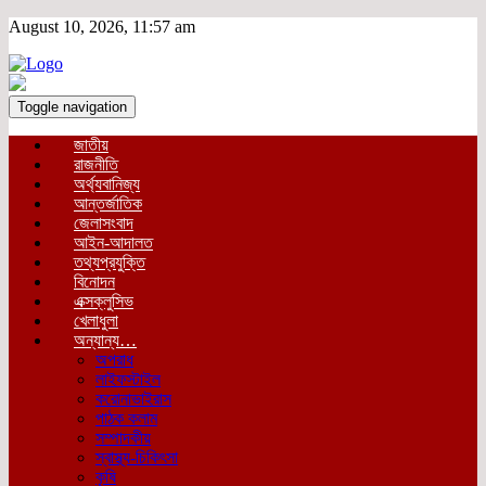
August 10, 2026, 11:57 am
Toggle navigation
জাতীয়
রাজনীতি
অর্থ্যবানিজ্য
আন্তর্জাতিক
জেলাসংবাদ
আইন-আদালত
তথ্যপ্রযুক্তি
বিনোদন
এক্সক্লুসিভ
খেলাধুলা
অন্যান্য…
অপরাধ
লাইফস্টাইল
করোনাভাইরাস
পাঠক কলাম
সম্পাদকীয়
স্বাস্থ্য-চিকিৎসা
কৃষি