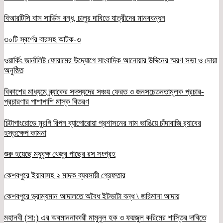
বিআরটিসি বাস সার্ভিস বন্ধ, চালুর দাবিতে যাত্রীদের মানববন্ধন
৩০টি স্বর্ণের বারসহ আটক-৩
ওয়ার্কিং জার্নালিষ্ট ফোরামের উদ্যোগে সাংবাদিক আনোয়ার উদ্দিনের স্মরণ সভা ও দোয়া
অনুষ্ঠিত
বিকাশের মাধ্যমে ব্র্যাকের সদস্যদের সঞ্চয় ফেরত ও জনসচেতনতামূলক প্রচার-
প্রচারণার পাশাপাশি মাস্ক বিতরণ
চিটাগাংরোডে মুরগি রিপন ব্যাপোরোয়া প্রশাসনের নাম ভাঙিয়ে চাঁদাবাজি র‌্যাবের
হস্তক্ষেপ কামনা
শুরু হয়েছে মধুবৃক্ষ খেজুর গাছের রস সংগ্রহ
কেশবপুরে ইয়াবাসহ ২ মাদক ব্যবসায়ী গ্রেফতার
কেশবপুরে ভ্রাম্যমান আদালতে অবৈধ ইটভাটা বন্ধ \ জরিমানা আদায়
মহানবী (সা:) এর অবমাননাকারী মামুনুল হক ও ফয়জুল করিমের শাস্তির দাবিতে