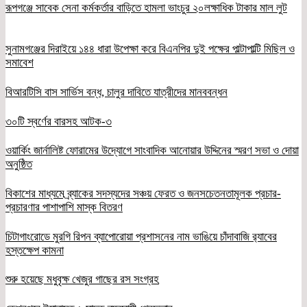
রূপগঞ্জে সাবেক সেনা কর্মকর্তার বাড়িতে হামলা ভাংচুর ২০লক্ষাধিক টাকার মাল লুট
সুনামগঞ্জের দিরাইয়ে ১৪৪ ধারা উপেক্ষা করে বিএনপির দুই পক্ষের পাল্টাপাল্টি মিছিল ও
সমাবেশ
বিআরটিসি বাস সার্ভিস বন্ধ, চালুর দাবিতে যাত্রীদের মানববন্ধন
৩০টি স্বর্ণের বারসহ আটক-৩
ওয়ার্কিং জার্নালিষ্ট ফোরামের উদ্যোগে সাংবাদিক আনোয়ার উদ্দিনের স্মরণ সভা ও দোয়া
অনুষ্ঠিত
বিকাশের মাধ্যমে ব্র্যাকের সদস্যদের সঞ্চয় ফেরত ও জনসচেতনতামূলক প্রচার-
প্রচারণার পাশাপাশি মাস্ক বিতরণ
চিটাগাংরোডে মুরগি রিপন ব্যাপোরোয়া প্রশাসনের নাম ভাঙিয়ে চাঁদাবাজি র‌্যাবের
হস্তক্ষেপ কামনা
শুরু হয়েছে মধুবৃক্ষ খেজুর গাছের রস সংগ্রহ