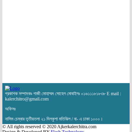
প্রকাশক সম্পাদকঃ গাজী মোহাম্মদ সোহেল মোবাইলঃ ০১৬১১১৮১৮৩৮ E mail :
kalerchitro@gmail.com
অফিসঃ
নাসিম চেম্বার তৃতীয়তলা ২১ দিলকুশা মতিঝিল / বা- এ ঢাকা ১০০০।
© All rights reserved © 2020 Ajkerkalerchitra.com
Design & Developed BY
Flash Technology