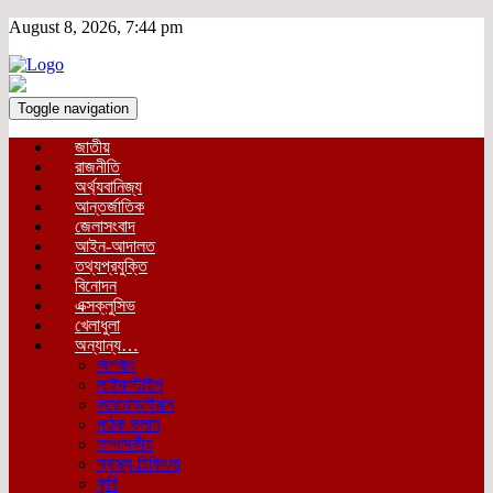
August 8, 2026, 7:44 pm
Toggle navigation
জাতীয়
রাজনীতি
অর্থ্যবানিজ্য
আন্তর্জাতিক
জেলাসংবাদ
আইন-আদালত
তথ্যপ্রযুক্তি
বিনোদন
এক্সক্লুসিভ
খেলাধুলা
অন্যান্য…
অপরাধ
লাইফস্টাইল
করোনাভাইরাস
পাঠক কলাম
সম্পাদকীয়
স্বাস্থ্য-চিকিৎসা
কৃষি