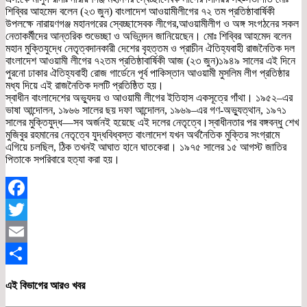
শিব্বির আহমেদ বলেন (২৩ জুন) বাংলাদেশ আওয়ামীলীগের ৭২ তম প্রতিষ্ঠাবার্ষিকী
উপলক্ষে নারায়ণগঞ্জ মহানগরের স্বেচ্ছাসেবক লীগের,আওয়ামীলীগ ও অঙ্গ সংগঠনের সকল
নেতাকর্মীদের আন্তরিক শুভেচ্ছা ও অভিনন্দন জানিয়েছেন। মোঃ শিব্বির আহমেদ বলেন
মহান মুক্তিযুদ্ধে নেতৃত্বদানকারী দেশের বৃহত্তম ও প্রাচীন ঐতিহ্যবাহী রাজনৈতিক দল
বাংলাদেশ আওয়ামী লীগের ৭২তম প্রতিষ্ঠাবার্ষিকী আজ (২৩ জুন)১৯৪৯ সালের এই দিনে
পুরনো ঢাকার ঐতিহ্যবাহী রোজ গার্ডেনে পূর্ব পাকিস্তান আওয়ামী মুসলিম লীগ প্রতিষ্ঠার
মধ্য দিয়ে এই রাজনৈতিক দলটি প্রতিষ্ঠিত হয়।
স্বাধীন বাংলাদেশের অভ্যুদয় ও আওয়ামী লীগের ইতিহাস একসূত্রে গাঁথা। ১৯৫২–এর
ভাষা আন্দোলন, ১৯৬৬ সালের ছয় দফা আন্দোলন, ১৯৬৯–এর গণ-অভ্যুত্থান, ১৯৭১
সালের মুক্তিযুদ্ধ—সব অর্জনই হয়েছে এই দলের নেতৃত্বে।স্বাধীনতার পর বঙ্গবন্ধু শেখ
মুজিবুর রহমানের নেতৃত্বে যুদ্ধবিধ্বস্ত বাংলাদেশ যখন অর্থনৈতিক মুক্তির সংগ্রামে
এগিয়ে চলছিল, ঠিক তখনই আঘাত হানে ঘাতকেরা। ১৯৭৫ সালের ১৫ আগস্ট জাতির
পিতাকে সপরিবারে হত্যা করা হয়।
Facebook
Twitter
Email
Share
এই বিভাগের আরও খবর