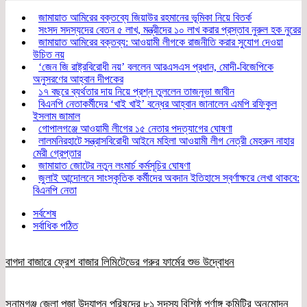
জামায়াত আমিরের বক্তব্যে জিয়াউর রহমানের ভূমিকা নিয়ে বিতর্ক
সংসদ সদস্যদের বেতন ৫ লাখ, মন্ত্রীদের ১০ লাখ করার প্রস্তাব নুরুল হক নুরের
জামায়াত আমিরের বক্তব্য: আওয়ামী লীগকে রাজনীতি করার সুযোগ দেওয়া
উচিত নয়
‘জেন জি রাষ্ট্রবিরোধী নয়’ বললেন আরএসএস প্রধান, মোদী-বিজেপিকে
অনুসরণের আহ্বান দীপকের
১৭ বছরে ব্যর্থতার দায় নিয়ে প্রশ্ন তুললেন তাজনূভা জাবীন
বিএনপি নেতাকর্মীদের ‘খাই খাই’ বন্ধের আহ্বান জানালেন এমপি রফিকুল
ইসলাম জামাল
গোপালগঞ্জে আওয়ামী লীগের ১৫ নেতার পদত্যাগের ঘোষণা
লালমনিরহাটে সন্ত্রাসবিরোধী আইনে মহিলা আওয়ামী লীগ নেত্রী মেহরুন নাহার
মেরী গ্রেপ্তার
জামায়াত জোটের নতুন লংমার্চ কর্মসূচির ঘোষণা
জুলাই আন্দোলনে সাংস্কৃতিক কর্মীদের অবদান ইতিহাসে স্বর্ণাক্ষরে লেখা থাকবে:
বিএনপি নেতা
সর্বশেষ
সর্বাধিক পঠিত
বাগদা বাজারে ফ্রেশ বাজার লিমিটেডের গরুর ফার্মের শুভ উদ্বোধন
সুনামগঞ্জ জেলা পূজা উদযাপন পরিষদের ৮১ সদস্য বিশিষ্ঠ পূর্ণাঙ্গ কমিটির অনুমোদন