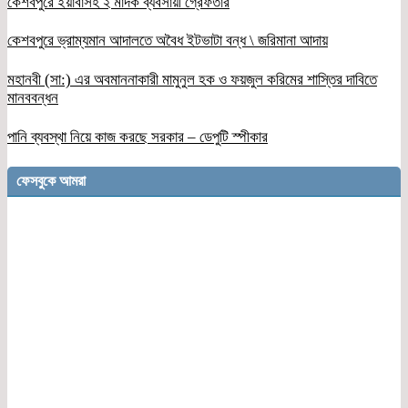
কেশবপুরে ইয়াবাসহ ২ মাদক ব্যবসায়ী গ্রেফতার
কেশবপুরে ভ্রাম্যমান আদালতে অবৈধ ইটভাটা বন্ধ \ জরিমানা আদায়
মহানবী (সা:) এর অবমাননাকারী মামুনুল হক ও ফয়জুল করিমের শাস্তির দাবিতে
মানববন্ধন
পানি ব্যবস্থা নিয়ে কাজ করছে সরকার – ডেপুটি স্পীকার
ফেসবুকে আমরা