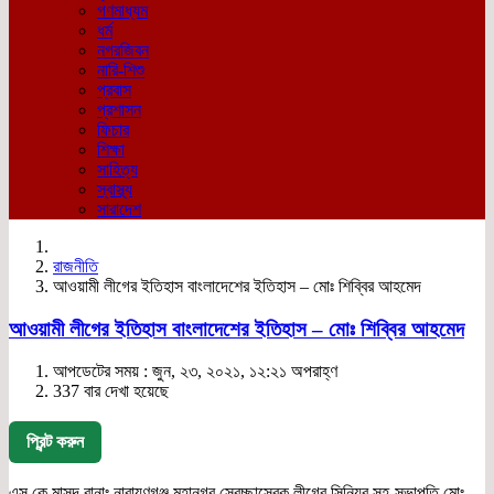
গণমাধ্যম
ধর্ম
নগরজিবন
নারি-শিশু
প্রবাস
প্রশাসন
ফিচার
শিক্ষা
সাহিত্য
স্বাস্থ্য
সারাদেশ
রাজনীতি
আওয়ামী লীগের ইতিহাস বাংলাদেশের ইতিহাস – মোঃ শিব্বির আহমেদ
আওয়ামী লীগের ইতিহাস বাংলাদেশের ইতিহাস – মোঃ শিব্বির আহমেদ
আপডেটের সময় : জুন, ২৩, ২০২১, ১২:২১ অপরাহ্ণ
337 বার দেখা হয়েছে
প্রিন্ট করুন
এস.কে মাসুদ রানাঃ নারায়ণগঞ্জ মহানগর স্বেচ্ছাসেবক লীগের সিনিয়র সহ-সভাপতি মোঃ