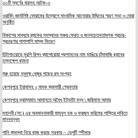
৩০টি স্বর্ণের বারসহ আটক-৩
ওয়ার্কিং জার্নালিষ্ট ফোরামের উদ্যোগে সাংবাদিক আনোয়ার উদ্দিনের স্মরণ সভা ও দোয়া
অনুষ্ঠিত
বিকাশের মাধ্যমে ব্র্যাকের সদস্যদের সঞ্চয় ফেরত ও জনসচেতনতামূলক প্রচার-
প্রচারণার পাশাপাশি মাস্ক বিতরণ
চিটাগাংরোডে মুরগি রিপন ব্যাপোরোয়া প্রশাসনের নাম ভাঙিয়ে চাঁদাবাজি র‌্যাবের
হস্তক্ষেপ কামনা
শুরু হয়েছে মধুবৃক্ষ খেজুর গাছের রস সংগ্রহ
কেশবপুরে ইয়াবাসহ ২ মাদক ব্যবসায়ী গ্রেফতার
কেশবপুরে ভ্রাম্যমান আদালতে অবৈধ ইটভাটা বন্ধ \ জরিমানা আদায়
মহানবী (সা:) এর অবমাননাকারী মামুনুল হক ও ফয়জুল করিমের শাস্তির দাবিতে
মানববন্ধন
পানি ব্যবস্থা নিয়ে কাজ করছে সরকার – ডেপুটি স্পীকার