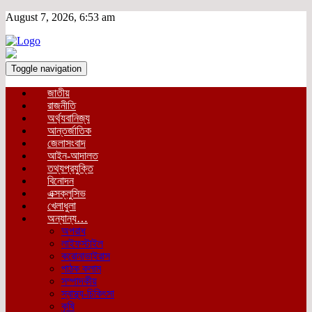
August 7, 2026, 6:53 am
Toggle navigation
জাতীয়
রাজনীতি
অর্থ্যবানিজ্য
আন্তর্জাতিক
জেলাসংবাদ
আইন-আদালত
তথ্যপ্রযুক্তি
বিনোদন
এক্সক্লুসিভ
খেলাধুলা
অন্যান্য…
অপরাধ
লাইফস্টাইল
করোনাভাইরাস
পাঠক কলাম
সম্পাদকীয়
স্বাস্থ্য-চিকিৎসা
কৃষি