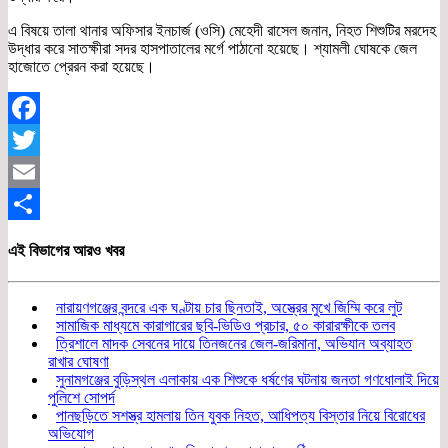
এ বিষয়ে তালা থানার অফিসার ইনচার্জ (ওসি) মেহেদী রাসেল জনান, নিহত শিশুটির মরদেহ
উদ্ধার করে সাতক্ষীরা সদর হাসপাতালের মর্গে পাঠানো হয়েছে। শ্যামলী ঘোষকে জেল
হাজোতে প্রেরন করা হয়েছে।
Facebook
Twitter
Email
Share
এই বিভাগের আরও খবর
নারায়ণগঞ্জের বন্দরে এক ঘণ্টায় চার ছিনতাই, অস্ত্রের মুখে জিম্মি করে লুট
সামাজিক মাধ্যমে কারাগারের ছবি-ভিডিও প্রচার, ৫০ কারারক্ষীকে তলব
ত্রিশালে মাদক সেবনের দায়ে তিনজনের জেল-জরিমানা, অভিযান অব্যাহত
রাখার ঘোষণা
সুনামগঞ্জের বুড়িস্থল এলাকায় এক শিশুকে ধর্ষণের ঘটনায় জনতা গণধোলাই দিয়ে
পুলিশে সোপর্দ
পানছড়িতে সশস্ত্র হামলায় তিন যুবক নিহত, আধিপত্য বিস্তার নিয়ে বিরোধের
অভিযোগ