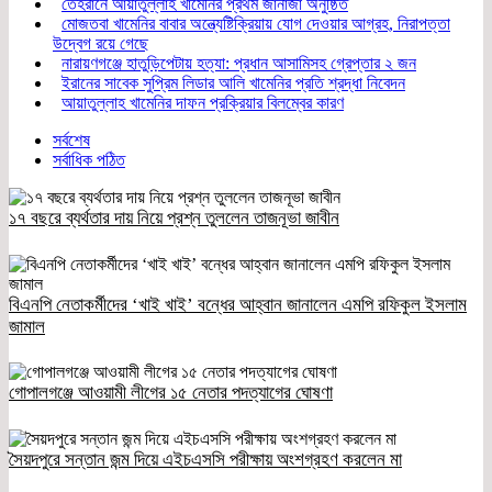
তেহরানে আয়াতুল্লাহ খামেনির প্রথম জানাজা অনুষ্ঠিত
মোজতবা খামেনির বাবার অন্ত্যেষ্টিক্রিয়ায় যোগ দেওয়ার আগ্রহ, নিরাপত্তা
উদ্বেগ রয়ে গেছে
নারায়ণগঞ্জে হাতুড়িপেটায় হত্যা: প্রধান আসামিসহ গ্রেপ্তার ২ জন
ইরানের সাবেক সুপ্রিম লিডার আলি খামেনির প্রতি শ্রদ্ধা নিবেদন
আয়াতুল্লাহ খামেনির দাফন প্রক্রিয়ার বিলম্বের কারণ
সর্বশেষ
সর্বাধিক পঠিত
১৭ বছরে ব্যর্থতার দায় নিয়ে প্রশ্ন তুললেন তাজনূভা জাবীন
বিএনপি নেতাকর্মীদের ‘খাই খাই’ বন্ধের আহ্বান জানালেন এমপি রফিকুল ইসলাম
জামাল
গোপালগঞ্জে আওয়ামী লীগের ১৫ নেতার পদত্যাগের ঘোষণা
সৈয়দপুরে সন্তান জন্ম দিয়ে এইচএসসি পরীক্ষায় অংশগ্রহণ করলেন মা