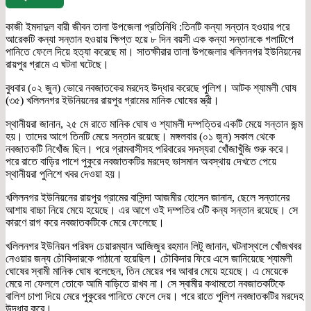
কাজী ইমদাদুল বারী জীবন তালা উপজেলা প্রতিনিধি :তিনটি কন্যা সন্তান হওয়ার পরে
আরেকটি কন্যা সন্তান হওয়ায় ক্ষিপ্ত হয়ে ৮ দিন বয়সী এক কন্যা সন্তানকে গলাটিপে
পানিতে ফেলে দিয়ে হত্যা করেছে মা। সাতক্ষীরার তালা উপজেলার খলিলনগর ইউনিয়নের
রায়পুর গ্রামে এ ঘটনা ঘটেছে।
বুধবার (০২ জুন) ভোরে নবজাতকের মরদেহ উদ্ধার করেছে পুলিশ। আটক শ্যামলী ঘোষ
(৩৫) খলিলনগর ইউনিয়নের রায়পুর গ্রামের মানিক ঘোষের স্ত্রী।
স্থানীয়রা জানান, ২৫ মে রাতে মানিক ঘোষ ও শ্যামলী দম্পত্তির একটি মেয়ে সন্তান জন্ম
হয়। তাদের আগে তিনটি মেয়ে সন্তান রয়েছে। মঙ্গলবার (০১ জুন) সকাল থেকে
নবজাতকটি নিখোঁজ ছিল। পরে গ্রামবাসীসহ পরিবারের সদস্যরা খোঁজাখুঁজি শুরু করে।
পরে রাতে বাড়ির পাশে পুকুরে নবজাতকটির মরদেহ ভাসমান অবস্থায় দেখতে পেয়ে
স্থানীয়রা পুলিশে খবর দেওয়া হয়।
খলিলনগর ইউনিয়নের রায়পুর গ্রামের বাসিন্দা আজমীর হোসেন জানান, ছেলে সন্তানের
আশায় বাচ্চা নিয়ে মেয়ে হয়েছে। এর আগে ওই দম্পতির ৩টি কন্য সন্তান রয়েছে। সে
কারণে রাগ করে নবজাতকটিকে মেরে ফেলেছে।
খলিলনগর ইউনিয়ন পরিষদ চেয়ারম্যান আজিজুর রহমান লিটু জানান, ঘটনাস্থলে খোঁজখবর
নেওয়ার জন্য চৌকিদারকে পাঠানো হয়েছিল। চৌকিদার ফিরে এসে জানিয়েছে শ্যামলী
ঘোষের স্বামী মানিক ঘোষ বলেছেন, তিন মেয়ের পর আবার মেয়ে হয়েছে। এ মেয়েকে
মেরে না ফেললে তোকে আমি বাড়িতে রাখব না। সে স্বামীর কথামতো নবজাতকটিকে
বালিশ চাপা দিয়ে মেরে পুকুরের পানিতে ফেলে দেয়। পরে রাতে পুলিশ নবজাতকটির মরদেহ
উদ্ধার করে।