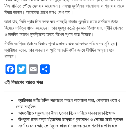
নিজ বাড়িতে পৌঁছে দেওয়ার আয়োজন। এসময় মুসল্লিরা ভালোবাসা ও শ্রদ্ধায় তাকে
বিদায় জানান। অনেকের চোখে জলও দেখা যায়।
জানা যায়, তিনি প্রায় তিন দশক ধরে পানছড়ি বাজার কেন্দ্রীয় জামে মসজিদে ইমাম
হিসেবে দায়িত্ব পালন করেছেন। তার সুমধুর কণ্ঠে কুরআন তিলাওয়াত, দ্বীনি খেদমত
ও মানবিক আচরণ মুসল্লিদের হৃদয়ে বিশেষ স্থান করে নিয়েছে।
দীর্ঘদিনের প্রিয় ইমামের বিদায়ে পুরো এলাকায় এক আবেগঘন পরিবেশের সৃষ্টি হয়।
স্থানীয়রা বলেন, তার অবদান ও স্মৃতি পানছড়িবাসীর হৃদয়ে দীর্ঘদিন অম্লান হয়ে
থাকবে।
Facebook
Twitter
Email
Share
এই বিভাগের আরও খবর
ব্যারিস্টার জমির উদ্দিন সরকারের স্মরণে আলোচনা সভা, কোরআন খতম ও
দোয়া মাহফিল
আমতলীতে স্কুলছাত্র ইমন হত্যার বিচার দাবিতে মানববন্ধন-বিক্ষোভ
বাঁশকান্দা মানব কল্যাণ ট্রাস্টের উদ্যোগে বৃক্ষরোপণ ও সোলার লাইট স্থাপন
স্বর্ণ ব্যবসার আড়ালে ‘সুদের কারবার’: ব্ল্যাংক চেকে শতাধিক পরিবারকে