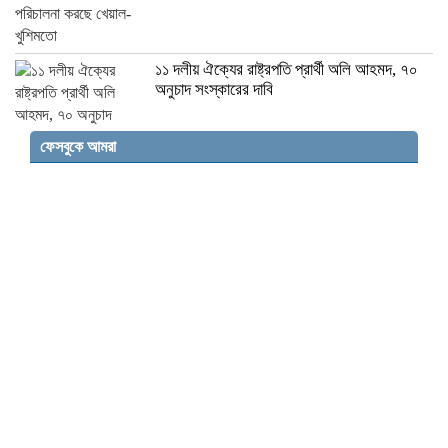
১১ দলীয় ঐক্যের রাষ্ট্রপতি প্রার্থী অলি আহমদ, ৭০
অনুচাদ সংস্কারের দাবি
ফেসবুকে আমরা
গাইবান্ধায় জামায়াত কর্মী ও শিবির নেতার কবর
জিয়ারত করলেন ডা. শফিকুর রহমান
নিয়োগ বাণিজ্য নিয়ে জামায়াত আমীরের সমালোচনা
বিএনপি মহাসচিব পদে রুহুল কবির রিজভী আলোচনায়
সৌদি আরবের নিরাপত্তা শঙ্কা, তুরস্ক ও