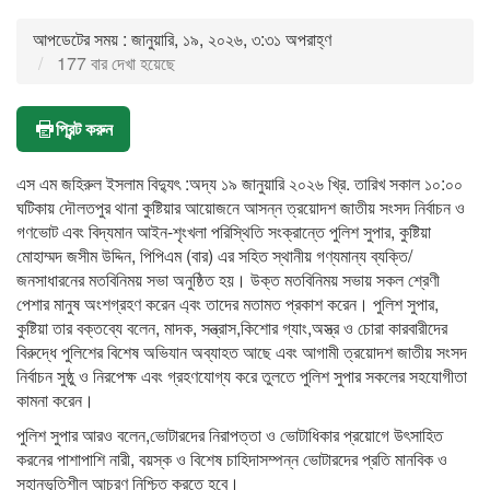
আপডেটের সময় : জানুয়ারি, ১৯, ২০২৬, ৩:৩১ অপরাহ্ণ
177 বার দেখা হয়েছে
প্রিন্ট করুন
এস এম জহিরুল ইসলাম বিদ্যুৎ :অদ্য ১৯ জানুয়ারি ২০২৬ খ্রি. তারিখ সকাল ১০:০০
ঘটিকায় দৌলতপুর থানা কুষ্টিয়ার আয়োজনে আসন্ন ত্রয়োদশ জাতীয় সংসদ নির্বাচন ও
গণভোট এবং বিদ্যমান আইন-শৃংখলা পরিস্থিতি সংক্রান্তে পুলিশ সুপার, কুষ্টিয়া
মোহাম্মদ জসীম উদ্দিন, পিপিএম (বার) এর সহিত স্থানীয় গণ্যমান্য ব্যক্তি/
জনসাধারনের মতবিনিময় সভা অনুষ্ঠিত হয়। উক্ত মতবিনিময় সভায় সকল শ্রেণী
পেশার মানুষ অংশগ্রহণ করেন এ্বং তাদের মতামত প্রকাশ করেন। পুলিশ সুপার,
কুষ্টিয়া তার বক্তব্যে বলেন, মাদক, সন্ত্রাস,কিশোর গ্যাং,অস্ত্র ও চোরা কারবারীদের
বিরুদ্ধে পুলিশের বিশেষ অভিযান অব্যাহত আছে এবং আগামী ত্রয়োদশ জাতীয় সংসদ
নির্বাচন সুষ্ঠু ও নিরপেক্ষ এবং গ্রহণযোগ্য করে তুলতে পুলিশ সুপার সকলের সহযোগীতা
কামনা করেন।
পুলিশ সুপার আরও বলেন,ভোটারদের নিরাপত্তা ও ভোটাধিকার প্রয়োগে উৎসাহিত
করনের পাশাপাশি নারী, বয়স্ক ও বিশেষ চাহিদাসম্পন্ন ভোটারদের প্রতি মানবিক ও
সহানুভূতিশীল আচরণ নিশ্চিত করতে হবে।