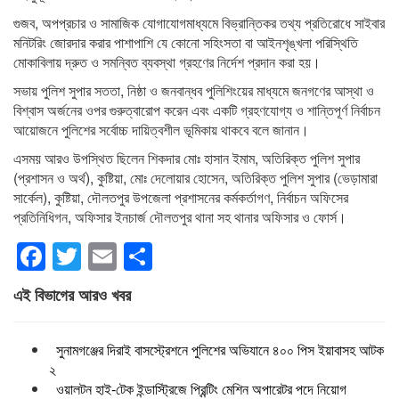
গুজব, অপপ্রচার ও সামাজিক যোগাযোগমাধ্যমে বিভ্রান্তিকর তথ্য প্রতিরোধে সাইবার
মনিটরিং জোরদার করার পাশাপাশি যে কোনো সহিংসতা বা আইনশৃঙ্খলা পরিস্থিতি
মোকাবিলায় দ্রুত ও সমন্বিত ব্যবস্থা গ্রহণের নির্দেশ প্রদান করা হয়।
সভায় পুলিশ সুপার সততা, নিষ্ঠা ও জনবান্ধব পুলিশিংয়ের মাধ্যমে জনগণের আস্থা ও
বিশ্বাস অর্জনের ওপর গুরুত্বারোপ করেন এবং একটি গ্রহণযোগ্য ও শান্তিপূর্ণ নির্বাচন
আয়োজনে পুলিশের সর্বোচ্চ দায়িত্বশীল ভূমিকায় থাকবে বলে জানান।
এসময় আরও উপস্থিত ছিলেন শিকদার মোঃ হাসান ইমাম, অতিরিক্ত পুলিশ সুপার
(প্রশাসন ও অর্থ), কুষ্টিয়া, মোঃ দেলোয়ার হোসেন, অতিরিক্ত পুলিশ সুপার (ভেড়ামারা
সার্কেল), কুষ্টিয়া, দৌলতপুর উপজেলা প্রশাসনের কর্মকর্তাগণ, নির্বাচন অফিসের
প্রতিনিধিগন, অফিসার ইনচার্জ দৌলতপুর থানা সহ থানার অফিসার ও ফোর্স।
Facebook
Twitter
Email
Share
এই বিভাগের আরও খবর
সুনামগঞ্জের দিরাই বাসস্ট্রেশনে পুলিশের অভিযানে ৪০০ পিস ইয়াবাসহ আটক
২
ওয়ালটন হাই-টেক ইন্ডাস্ট্রিজে প্রিন্টিং মেশিন অপারেটর পদে নিয়োগ