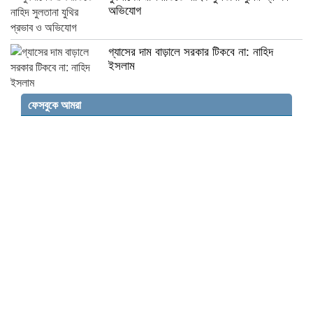
অভিযোগ
গ্যাসের দাম বাড়ালে সরকার টিকবে না: নাহিদ
ইসলাম
ফেসবুকে আমরা
রাষ্ট্রপতি নির্বাচনের তারিখ নির্ধারণ করা হলো
সুনামগঞ্জের দিরাই বাসস্ট্রেশনে পুলিশের অভিযানে
৪০০ পিস ইয়াবাসহ আটক ২
এনসিপি নেতা মো. আরিফুর রহমান তুহিনের
অভিযোগ, দেশে নতুন হেলমেট বাহিনীর আগমন
ত্রাণ চাই না, নদী বাঁচাও, টিআরএম চালু করো”
ভবদহ বিল ও স্লুইস গেটে জীবনের দুর্ভোগ