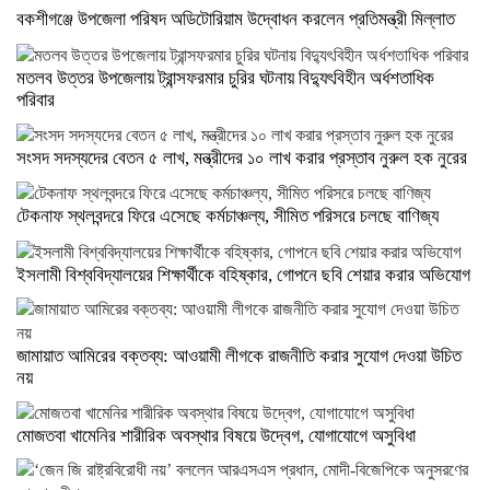
বকশীগঞ্জে উপজেলা পরিষদ অডিটোরিয়াম উদ্বোধন করলেন প্রতিমন্ত্রী মিল্লাত
মতলব উত্তর উপজেলায় ট্রান্সফরমার চুরির ঘটনায় বিদ্যুৎবিহীন অর্ধশতাধিক
পরিবার
সংসদ সদস্যদের বেতন ৫ লাখ, মন্ত্রীদের ১০ লাখ করার প্রস্তাব নুরুল হক নুরের
টেকনাফ স্থলবন্দরে ফিরে এসেছে কর্মচাঞ্চল্য, সীমিত পরিসরে চলছে বাণিজ্য
ইসলামী বিশ্ববিদ্যালয়ের শিক্ষার্থীকে বহিষ্কার, গোপনে ছবি শেয়ার করার অভিযোগ
জামায়াত আমিরের বক্তব্য: আওয়ামী লীগকে রাজনীতি করার সুযোগ দেওয়া উচিত
নয়
মোজতবা খামেনির শারীরিক অবস্থার বিষয়ে উদ্বেগ, যোগাযোগে অসুবিধা