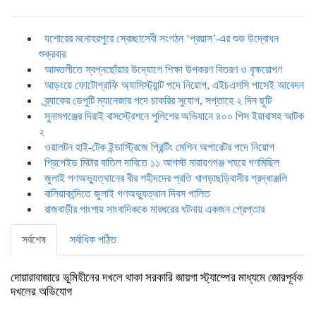
যশোরের মনোহরপুরে স্বেচ্ছাসেবী সংগঠন ‘প্রয়াস’-এর শুভ উদ্বোধন
শুক্রবার
আমতলীতে স্বপ্নছোঁয়ার উদ্যোগে শিক্ষা উপকরণ বিতরণ ও বৃক্ষরোপণ
আড়ংয়ে ফোটোগ্রাফি অ্যাসিস্ট্যান্ট পদে নিয়োগ, এইচএসসি পাসেই আবেদন
ব্র্যাকের ডেপুটি ম্যানেজার পদে চাকরির সুযোগ, সপ্তাহে ২ দিন ছুটি
সুনামগঞ্জের দিরাই বাসস্ট্রেশনে পুলিশের অভিযানে ৪০০ পিস ইয়াবাসহ আটক
২
ওয়ালটন হাই-টেক ইন্ডাস্ট্রিজে প্রিন্টিং মেশিন অপারেটর পদে নিয়োগ
প্রিপেইড মিটার বাতিল দাবিতে ১১ আগস্ট নারায়ণগঞ্জ শহরে গণমিছিল
জুলাই গণঅভ্যুত্থানের বীর শহীদদের প্রতি খাগড়াছড়িবাসীর শ্রদ্ধাঞ্জলি
বালিয়াকান্দিতে জুলাই গণঅভ্যুত্থান দিবস পালিত
রাজবাড়ীর পাংশায় সাংবাদিককে মারধরের ঘটনায় একজন গ্রেপ্তার
সর্বশেষ
সর্বাধিক পঠিত
দোয়ারাবাজারে ভূমিহীনের দখলে থাকা সরকারি জায়গা স্ট্যাম্পের মাধ্যমে জোরপূর্বক
দখলের অভিযোগ