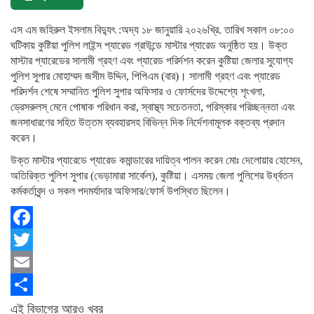
এস এম জহিরুল ইসলাম বিদ্যুৎ :অদ্য ১৮ জানুয়ারি ২০২৬খ্রি. তারিখ সকাল ০৮:০০
ঘটিকায় কুষ্টিয়া পুলিশ লাইন্স প্যারেড গ্রাউন্ডে মাস্টার প্যারেড অনুষ্ঠিত হয়। উক্ত
মাস্টার প্যারেডের সালামী গ্রহণ এবং প্যারেড পরির্দশন করেন কুষ্টিয়া জেলার সুযোগ্য
পুলিশ সুপার মোহাম্মদ জসীম উদ্দিন, পিপিএম (বার)। সালামী গ্রহণ এবং প্যারেড
পরিদর্শন শেষে সম্মানিত পুলিশ সুপার অফিসার ও ফোর্সদের উদ্দেশ্যে শৃংখলা,
ড্রেসরুলস্ মেনে পোষাক পরিধান করা, স্বাস্থ্য সচেতনতা, পরিস্কার পরিচ্ছন্নতা এবং
জনসাধারণের সহিত উত্তম ব্যবহারসহ বিভিন্ন দিক নির্দেশনামূলক বক্তব্য প্রদান
করেন।
উক্ত মাস্টার প্যারেডে প্যারেড কমান্ডারের দায়িত্ব পালন করেন মোঃ দেলোয়ার হোসেন,
অতিরিক্ত পুলিশ সুপার (ভেড়ামারা সার্কেল), কুষ্টিয়া। এসময় জেলা পুলিশের উর্ধ্বতন
কর্মকর্তাবৃন্দ ও সকল পদমর্যাদার অফিসার/ফোর্স উপস্থিত ছিলেন।
Facebook
Twitter
Email
Share
এই বিভাগের আরও খবর