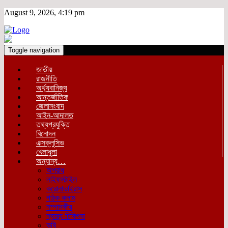
August 9, 2026, 4:19 pm
Toggle navigation
জাতীয়
রাজনীতি
অর্থ্যবানিজ্য
আন্তর্জাতিক
জেলাসংবাদ
আইন-আদালত
তথ্যপ্রযুক্তি
বিনোদন
এক্সক্লুসিভ
খেলাধুলা
অন্যান্য…
অপরাধ
লাইফস্টাইল
করোনাভাইরাস
পাঠক কলাম
সম্পাদকীয়
স্বাস্থ্য-চিকিৎসা
কৃষি