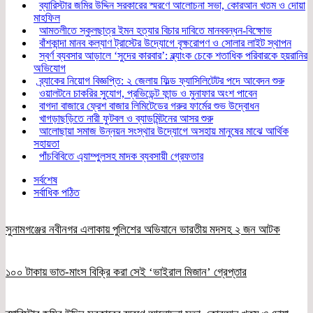
ব্যারিস্টার জমির উদ্দিন সরকারের স্মরণে আলোচনা সভা, কোরআন খতম ও দোয়া
মাহফিল
আমতলীতে স্কুলছাত্র ইমন হত্যার বিচার দাবিতে মানববন্ধন-বিক্ষোভ
বাঁশকান্দা মানব কল্যাণ ট্রাস্টের উদ্যোগে বৃক্ষরোপণ ও সোলার লাইট স্থাপন
স্বর্ণ ব্যবসার আড়ালে ‘সুদের কারবার’: ব্ল্যাংক চেকে শতাধিক পরিবারকে হয়রানির
অভিযোগ
ব্র্যাকের নিয়োগ বিজ্ঞপ্তি: ২ জেলায় ফিল্ড ফ্যাসিলিটেটর পদে আবেদন শুরু
ওয়ালটনে চাকরির সুযোগ, প্রভিডেন্ট ফান্ড ও মুনাফার অংশ পাবেন
বাগদা বাজারে ফ্রেশ বাজার লিমিটেডের গরুর ফার্মের শুভ উদ্বোধন
খাগড়াছড়িতে নারী ফুটবল ও ব্যাডমিন্টনের আসর শুরু
আলোছায়া সমাজ উন্নয়ন সংস্থার উদ্যোগে অসহায় মানুষের মাঝে আর্থিক
সহায়তা
পাঁচবিবিতে এ্যাম্পুলসহ মাদক ব্যবসায়ী গ্রেফতার
সর্বশেষ
সর্বাধিক পঠিত
সুনামগঞ্জের নবীনগর এলাকায় পুলিশের অভিযানে ভারতীয় মদসহ ২ জন আটক
১০০ টাকায় ভাত-মাংস বিক্রি করা সেই ‘ভাইরাল মিজান’ গ্রেপ্তার