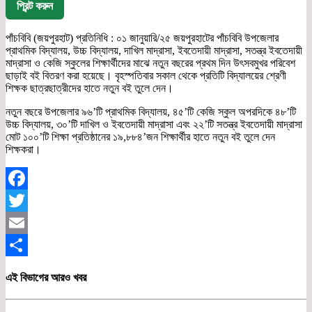
প্রিন্ট করুন
পাঁচবিবি (জয়পুরহাট) প্রতিনিধি : ০১ জানুয়ারি/২৫ জয়পুরহাটের পাঁচবিবি উপজেলার
প্রাথমিক বিদ্যালয়, উচ্চ বিদ্যালয়, দাখিল মাদ্রাসা, ইবতেদায়ী মাদ্রাসা, সতন্ত্র ইবতেদায়ী
মাদ্রাসা ও কেজি স্কুলের শিক্ষার্থীদের মাঝে নতুন বছরের প্রথম দিন উৎসবমুখর পরিবেশ
ছাড়াই বই বিতরণ করা হয়েছে। বৃহস্পতিবার সকাল থেকে প্রতিটি বিদ্যালয়ের শ্রেণী
শিক্ষক ছাত্রছাত্রীদের হাতে নতুন বই তুলে দেন।
নতুন বছরে উপজেলার ৯৬’টি প্রাথমিক বিদ্যালয়, ৪৫’টি কেজি স্কুল অপরদিকে ৪৮’টি
উচ্চ বিদ্যালয়, ৩০’টি দাখিল ও ইবতেদায়ী মাদ্রাসা এবং ২২’টি সতন্ত্র ইবতেদায়ী মাদ্রাসা
মোট ১০০’টি শিক্ষা প্রতিষ্ঠানের ১৯,৮৮৪’জন শিক্ষার্থীর হাতে নতুন বই তুলে দেন
শিক্ষকরা।
Facebook
Twitter
Email
Share
এই বিভাগের আরও খবর