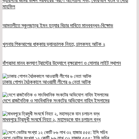
ব্যারিস্টার জমির উদ্দিন সরকারের স্মরণে আলোচনা সভা, কোরআন খতম ও দোয়া
মাহফিল
আমতলীতে স্কুলছাত্র ইমন হত্যার বিচার দাবিতে মানববন্ধন-বিক্ষোভ
খুলনায় পিকআপের ধাক্কায় ভ্যানচালক নিহত, চালকসহ আটক ২
বাঁশকান্দা মানব কল্যাণ ট্রাস্টের উদ্যোগে বৃক্ষরোপণ ও সোলার লাইট স্থাপন
ঢাকায় গোপন বৈঠককালে আওয়ামী লীগের ৬ নেতা আটক
দেশে রাজনৈতিক ও সাংবিধানিক সংকটের অভিযোগ নাহিদ ইসলামের
মাধবপুরে ত্রিমুখী সংঘর্ষে নিহত ২, মহাসড়কে যান চলাচল বন্ধ
দেশে ভোটার সংখ্যা ১২ কোটি ৮৬ লাখ ৩২ হাজার ৫৫৫: ইসি সচিব