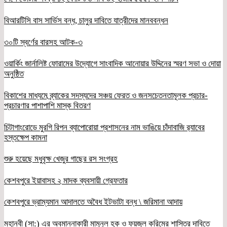
বিআরটিসি বাস সার্ভিস বন্ধ, চালুর দাবিতে যাত্রীদের মানববন্ধন
৩০টি স্বর্ণের বারসহ আটক-৩
ওয়ার্কিং জার্নালিষ্ট ফোরামের উদ্যোগে সাংবাদিক আনোয়ার উদ্দিনের স্মরণ সভা ও দোয়া
অনুষ্ঠিত
বিকাশের মাধ্যমে ব্র্যাকের সদস্যদের সঞ্চয় ফেরত ও জনসচেতনতামূলক প্রচার-
প্রচারণার পাশাপাশি মাস্ক বিতরণ
চিটাগাংরোডে মুরগি রিপন ব্যাপোরোয়া প্রশাসনের নাম ভাঙিয়ে চাঁদাবাজি র‌্যাবের
হস্তক্ষেপ কামনা
শুরু হয়েছে মধুবৃক্ষ খেজুর গাছের রস সংগ্রহ
কেশবপুরে ইয়াবাসহ ২ মাদক ব্যবসায়ী গ্রেফতার
কেশবপুরে ভ্রাম্যমান আদালতে অবৈধ ইটভাটা বন্ধ \ জরিমানা আদায়
মহানবী (সা:) এর অবমাননাকারী মামুনুল হক ও ফয়জুল করিমের শাস্তির দাবিতে