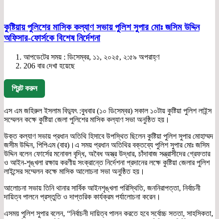
কুষ্টিয়ায় পুলিশের মাসিক কল্যাণ সভায় পুলিশ সুপার মোঃ জসিম উদ্দিন
অফিসার-ফোর্সকে বিশেষ নির্দেশনা
আপডেটের সময় : ডিসেম্বর, ১১, ২০২৫, ২:৫৯ অপরাহ্ণ
206 বার দেখা হয়েছে
প্রিন্ট করুন
এস এম জহিরুল ইসলাম বিদ্যুৎ :বুধবার (১০ ডিসেম্বর) সকাল ১০টায় কুষ্টিয়া পুলিশ লাইন্স
সম্মেলন কক্ষে কুষ্টিয়া জেলা পুলিশের মাসিক কল্যাণ সভা অনুষ্ঠিত হয়।
উক্ত কল্যাণ সভায় প্রধান অতিথি হিসাবে উপস্থিত ছিলেন কুষ্টিয়া পুলিশ সুপার মোহাম্মদ
জসীম উদ্দিন, পিপিএম (বার)।এ সময় প্রধান অতিথির বক্তব্যে পুলিশ সুপার মোঃ জসিম
উদ্দিন বলেন ফোর্সের মনোবল বৃদ্ধি, অবৈধ অস্ত্র উদ্ধার, চাঁদাবাজ সন্ত্রাসীদের গ্রেফতার
ও আইন-শৃঙ্খলা রক্ষায় করণীয় সংক্রান্তে নির্দেশনা প্রদানের লক্ষে কুষ্টিয়া জেলার পুলিশ
লাইন্সের সম্মেলন কক্ষে মাসিক আলোচনা সভা অনুষ্ঠিত হয়।
আলোচনা সভায় তিনি থানার সার্বিক আইনশৃঙ্খলা পরিস্থিতি, জননিরাপত্তা, নির্বাচনী
দায়িত্ব পালনে প্রস্তুতি ও দাপ্তরিক কার্যক্রম পর্যালোচনা করেন।
এসময় পুলিশ সুপার বলেন, “নির্বাচনী দায়িত্ব পালন করতে হবে সর্বোচ্চ সততা, সাহসিকতা,