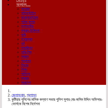
খেলাধুলা
অন্যান্য…
অপরাধ
লাইফস্টাইল
করোনাভাইরাস
পাঠক কলাম
সম্পাদকীয়
স্বাস্থ্য-চিকিৎসা
কৃষি
গণমাধ্যম
ধর্ম
নগরজিবন
নারি-শিশু
প্রবাস
প্রশাসন
ফিচার
শিক্ষা
সাহিত্য
স্বাস্থ্য
সারাদেশ
জেলাসংবাদ
,
প্রশাসন
কুষ্টিয়ায় পুলিশের মাসিক কল্যাণ সভায় পুলিশ সুপার মোঃ জসিম উদ্দিন অফিসার-
ফোর্সকে বিশেষ নির্দেশনা