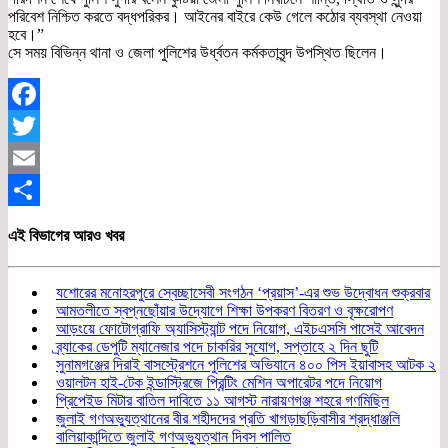
পরিবেশ নিশ্চিত করতে বদ্ধপরিকর। আইনের বাইরে কেউ গেলে কঠোর ব্যবস্থা নেওয়া
হবে।”
সে সময় বিভিন্ন থানা ও জেলা পুলিশের উর্ধ্বতন কর্মকতাবৃন্দ উপস্থিত ছিলেন।
Facebook
Twitter
Email
Share
এই বিভাগের আরও খবর
যশোরের মনোহরপুরে স্বেচ্ছাসেবী সংগঠন ‘প্রয়াস’-এর শুভ উদ্বোধন শুক্রবার
আমতলীতে স্বপ্নছোঁয়ার উদ্যোগে শিক্ষা উপকরণ বিতরণ ও বৃক্ষরোপণ
আড়ংয়ে ফোটোগ্রাফি অ্যাসিস্ট্যান্ট পদে নিয়োগ, এইচএসসি পাসেই আবেদন
ব্র্যাকের ডেপুটি ম্যানেজার পদে চাকরির সুযোগ, সপ্তাহে ২ দিন ছুটি
সুনামগঞ্জের দিরাই বাসস্ট্রেশনে পুলিশের অভিযানে ৪০০ পিস ইয়াবাসহ আটক ২
ওয়ালটন হাই-টেক ইন্ডাস্ট্রিজে প্রিন্টিং মেশিন অপারেটর পদে নিয়োগ
প্রিপেইড মিটার বাতিল দাবিতে ১১ আগস্ট নারায়ণগঞ্জ শহরে গণমিছিল
জুলাই গণঅভ্যুত্থানের বীর শহীদদের প্রতি খাগড়াছড়িবাসীর শ্রদ্ধাঞ্জলি
বালিয়াকান্দিতে জুলাই গণঅভ্যুত্থান দিবস পালিত