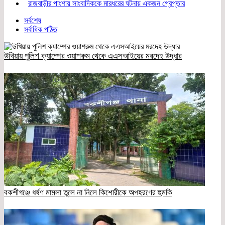
রাজবাড়ীর পাংশায় সাংবাদিককে মারধরের ঘটনায় একজন গ্রেপ্তার
সর্বশেষ
সর্বাধিক পঠিত
উখিয়ায় পুলিশ ক্যাম্পের ওয়াশরুম থেকে এএসআইয়ের মরদেহ উদ্ধার
বকশীগঞ্জে ধর্ষণ মামলা তুলে না নিলে কিশোরীকে অপহরণের হুমকি