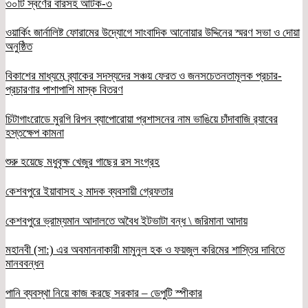
৩০টি স্বর্ণের বারসহ আটক-৩
ওয়ার্কিং জার্নালিষ্ট ফোরামের উদ্যোগে সাংবাদিক আনোয়ার উদ্দিনের স্মরণ সভা ও দোয়া
অনুষ্ঠিত
বিকাশের মাধ্যমে ব্র্যাকের সদস্যদের সঞ্চয় ফেরত ও জনসচেতনতামূলক প্রচার-
প্রচারণার পাশাপাশি মাস্ক বিতরণ
চিটাগাংরোডে মুরগি রিপন ব্যাপোরোয়া প্রশাসনের নাম ভাঙিয়ে চাঁদাবাজি র‌্যাবের
হস্তক্ষেপ কামনা
শুরু হয়েছে মধুবৃক্ষ খেজুর গাছের রস সংগ্রহ
কেশবপুরে ইয়াবাসহ ২ মাদক ব্যবসায়ী গ্রেফতার
কেশবপুরে ভ্রাম্যমান আদালতে অবৈধ ইটভাটা বন্ধ \ জরিমানা আদায়
মহানবী (সা:) এর অবমাননাকারী মামুনুল হক ও ফয়জুল করিমের শাস্তির দাবিতে
মানববন্ধন
পানি ব্যবস্থা নিয়ে কাজ করছে সরকার – ডেপুটি স্পীকার