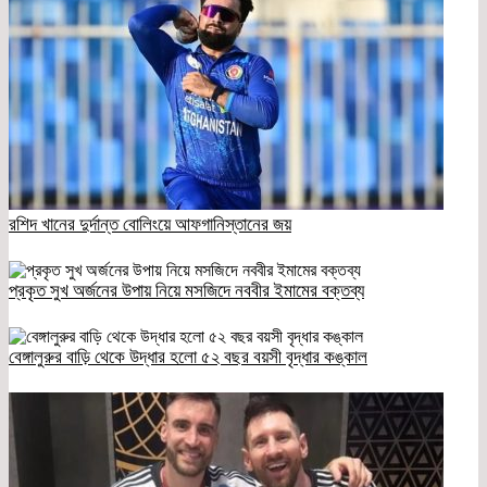
রশিদ খানের দুর্দান্ত বোলিংয়ে আফগানিস্তানের জয়
প্রকৃত সুখ অর্জনের উপায় নিয়ে মসজিদে নববীর ইমামের বক্তব্য
বেঙ্গালুরুর বাড়ি থেকে উদ্ধার হলো ৫২ বছর বয়সী বৃদ্ধার কঙ্কাল