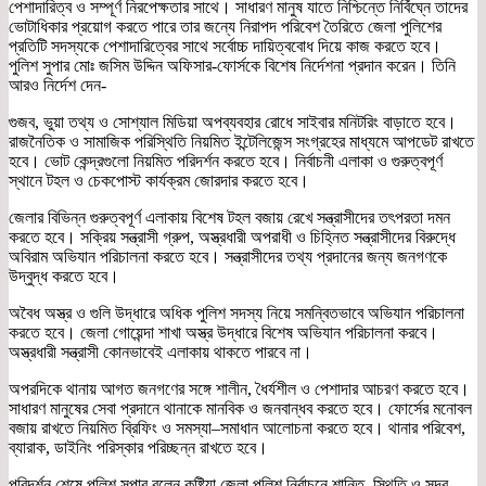
পেশাদারিত্ব ও সম্পূর্ণ নিরপেক্ষতার সাথে। সাধারণ মানুষ যাতে নিশ্চিন্তে নির্বিঘ্নে তাদের
ভোটাধিকার প্রয়োগ করতে পারে তার জন্যে নিরাপদ পরিবেশ তৈরিতে জেলা পুলিশের
প্রতিটি সদস্যকে পেশাদারিত্বের সাথে সর্বোচ্চ দায়িত্ববোধ দিয়ে কাজ করতে হবে।
পুলিশ সুপার মোঃ জসিম উদ্দিন অফিসার-ফোর্সকে বিশেষ নির্দেশনা প্রদান করেন। তিনি
আরও নির্দেশ দেন-
গুজব, ভুয়া তথ্য ও সোশ্যাল মিডিয়া অপব্যবহার রোধে সাইবার মনিটরিং বাড়াতে হবে।
রাজনৈতিক ও সামাজিক পরিস্থিতি নিয়মিত ইন্টেলিজেন্স সংগ্রহের মাধ্যমে আপডেট রাখতে
হবে। ভোট কেন্দ্রগুলো নিয়মিত পরিদর্শন করতে হবে। নির্বাচনী এলাকা ও গুরুত্বপূর্ণ
স্থানে টহল ও চেকপোস্ট কার্যক্রম জোরদার করতে হবে।
জেলার বিভিন্ন গুরুত্বপূর্ণ এলাকায় বিশেষ টহল বজায় রেখে সন্ত্রাসীদের তৎপরতা দমন
করতে হবে। সক্রিয় সন্ত্রাসী গ্রুপ, অস্ত্রধারী অপরাধী ও চিহ্নিত সন্ত্রাসীদের বিরুদ্ধে
অবিরাম অভিযান পরিচালনা করতে হবে। সন্ত্রাসীদের তথ্য প্রদানের জন্য জনগণকে
উদ্বুদ্ধ করতে হবে।
অবৈধ অস্ত্র ও গুলি উদ্ধারে অধিক পুলিশ সদস্য নিয়ে সমন্বিতভাবে অভিযান পরিচালনা
করতে হবে। জেলা গোয়েন্দা শাখা অস্ত্র উদ্ধারে বিশেষ অভিযান পরিচালনা করবে।
অস্ত্রধারী সন্ত্রাসী কোনভাবেই এলাকায় থাকতে পারবে না।
অপরদিকে থানায় আগত জনগণের সঙ্গে শালীন, ধৈর্যশীল ও পেশাদার আচরণ করতে হবে।
সাধারণ মানুষের সেবা প্রদানে থানাকে মানবিক ও জনবান্ধব করতে হবে। ফোর্সের মনোবল
বজায় রাখতে নিয়মিত ব্রিফিং ও সমস্যা–সমাধান আলোচনা করতে হবে। থানার পরিবেশ,
ব্যারাক, ডাইনিং পরিস্কার পরিচ্ছন্ন রাখতে হবে।
পরিদর্শন শেষে পুলিশ সুপার বলেন কুষ্টিয়া জেলা পুলিশ নির্বাচনে শান্তি, স্থিতি ও সুন্দর